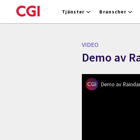
Skip
to
Tjänster
Branscher
main
content
VIDEO
Demo av Ra
Demo av Raindan