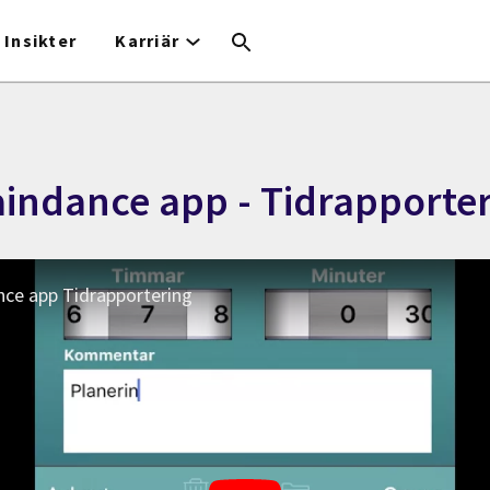
Insikter
Karriär
indance app - Tidrapporte
ce app Tidrapportering