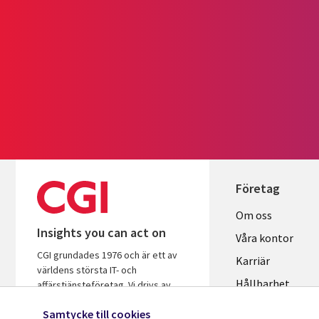
Företag
Useful
Om oss
Insights you can act on
links
Våra kontor
CGI grundades 1976 och är ett av
SWEDEN
Karriär
världens största IT- och
Hållbarhet
affärstjänsteföretag. Vi drivs av
insikter och är fokuserade på att
Samtycke till cookies
hjälpa företag och organisationer att