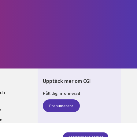
Upptäck mer om CGI
och
Håll dig informerad
EN
Prenumerera
y
se
v cookies
Acceptera alla cookies