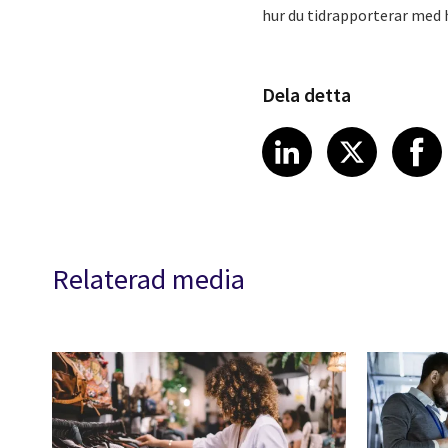
hur du tidrapporterar med 
Dela detta
Share article
Share art
Shar
LinkedIn
X
Relaterad media