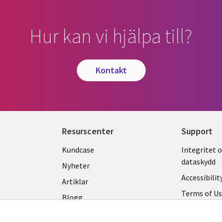
Hur kan vi hjälpa till?
kontakt
Resurscenter
Support
Library
Legal
Kundcase
Integritet 
dataskydd
Links
SWED
Nyheter
Accessibilit
SWEDEN
Artiklar
Terms of U
Blogg
Hantering a
Event