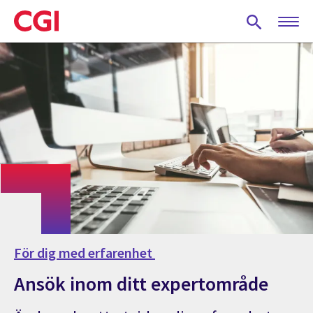
Skip
to
main
content
För dig med erfarenhet
Ansök inom ditt expertområde