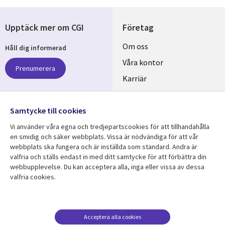
Upptäck mer om CGI
Företag
Useful
Om oss
Håll dig informerad
links
Våra kontor
Prenumerera
SWEDEN
Karriär
Hållbarhet
Samtycke till cookies
Följ oss
Vi använder våra egna och tredjepartscookies för att tillhandahålla
Social
en smidig och säker webbplats. Vissa är nödvändiga för att vår
Media
webbplats ska fungera och är inställda som standard. Andra är
SWEDEN
valfria och ställs endast in med ditt samtycke för att förbättra din
webbupplevelse. Du kan acceptera alla, inga eller vissa av dessa
valfria cookies.
Resurscenter
Support
Library
Legal
Kundcase
Integritet och
dataskydd
Links
SWEDEN
Nyheter
Acceptera alla cookies
Accessibility