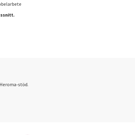
bbelarbete
ssnitt.
 Heroma-stöd.