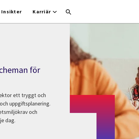
Insikter
Karriär
scheman för
ektor ett tryggt och
ch uppgiftsplanering.
etsmiljökrav och
je dag.