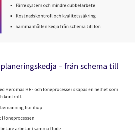
Färre system och mindre dubbelarbete
Kostnadskontroll och kvalitetssäkring
Sammanhållen kedja från schema till lön
laneringskedja – från schema till
med Heromas HR- och löneprocesser skapas en helhet som
h kontroll.
h bemanning hör ihop
t i löneprocessen
rbetare arbetar i samma flöde