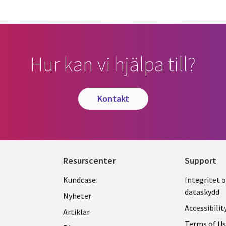
Hur kan vi hjälpa till?
kontakt
Resurscenter
Support
Library
Legal
Kundcase
Integritet 
dataskydd
Links
SWED
Nyheter
Accessibilit
SWEDEN
Artiklar
Terms of U