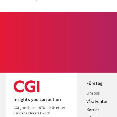
Företag
Useful
Om oss
Insights you can act on
links
Våra kontor
CGI grundades 1976 och är ett av
SWEDEN
Karriär
världens största IT- och