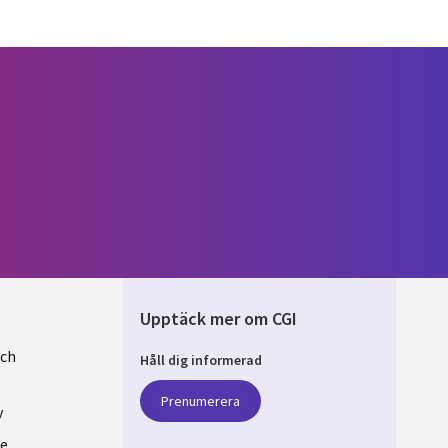
Upptäck mer om CGI
och
Håll dig informerad
EN
Prenumerera
y
se