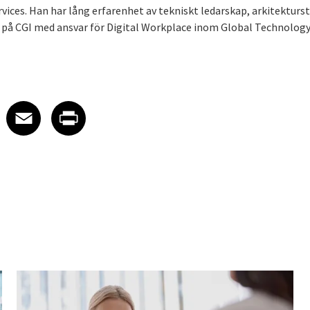
vices. Han har lång erfarenhet av tekniskt ledarskap, arkitekturs
 på CGI med ansvar för Digital Workplace inom Global Technology
 on LinkedIn
icle on X
e article on Facebook
Share article on Email
Share article on Print
Facebook
Email
Print