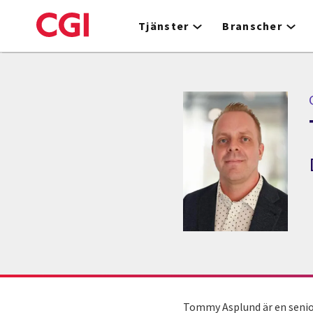
Skip
to
Tjänster
Branscher
main
content
Tommy Asplund är en senior