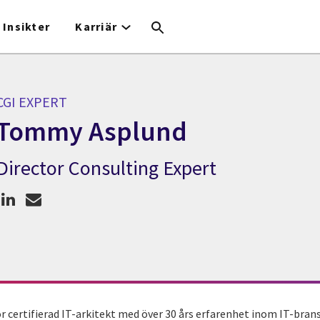
Insikter
Karriär
CGI EXPERT
Tommy Asplund
Director Consulting Expert
CGI Expert Tommy Asplund
 certifierad IT-arkitekt med över 30 års erfarenhet inom IT-bran