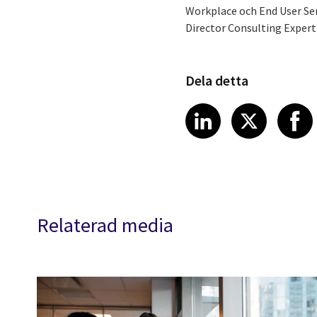
Workplace och End User Ser
Director Consulting Expert
Dela detta
Share article
Share art
Shar
LinkedIn
X
Relaterad media