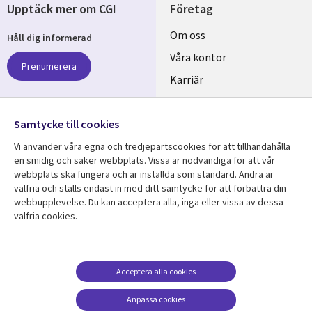
Upptäck mer om CGI
Företag
Useful
Om oss
Håll dig informerad
links
Våra kontor
Prenumerera
SWEDEN
Karriär
Hållbarhet
Samtycke till cookies
Följ oss
Vi använder våra egna och tredjepartscookies för att tillhandahålla
Social
en smidig och säker webbplats. Vissa är nödvändiga för att vår
Media
webbplats ska fungera och är inställda som standard. Andra är
SWEDEN
valfria och ställs endast in med ditt samtycke för att förbättra din
webbupplevelse. Du kan acceptera alla, inga eller vissa av dessa
valfria cookies.
Resurscenter
Support
Library
Legal
Kundcase
Integritet och
dataskydd
Links
SWEDEN
Nyheter
Acceptera alla cookies
Accessibility
SWEDEN
Artiklar
Anpassa cookies
Terms of Use
Blogg