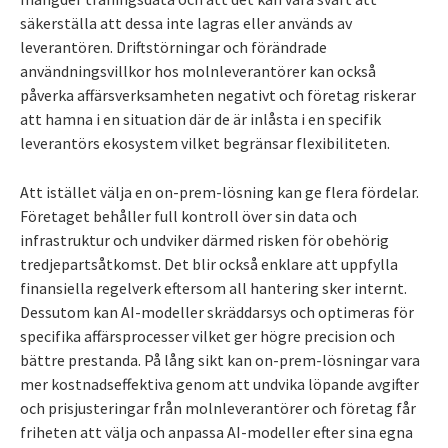
säkerställa att dessa inte lagras eller används av
leverantören. Driftstörningar och förändrade
användningsvillkor hos molnleverantörer kan också
påverka affärsverksamheten negativt och företag riskerar
att hamna i en situation där de är inlåsta i en specifik
leverantörs ekosystem vilket begränsar flexibiliteten.
Att istället välja en on-prem-lösning kan ge flera fördelar.
Företaget behåller full kontroll över sin data och
infrastruktur och undviker därmed risken för obehörig
tredjepartsåtkomst. Det blir också enklare att uppfylla
finansiella regelverk eftersom all hantering sker internt.
Dessutom kan AI-modeller skräddarsys och optimeras för
specifika affärsprocesser vilket ger högre precision och
bättre prestanda. På lång sikt kan on-prem-lösningar vara
mer kostnadseffektiva genom att undvika löpande avgifter
och prisjusteringar från molnleverantörer och företag får
friheten att välja och anpassa AI-modeller efter sina egna