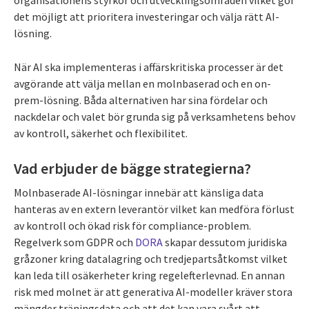
det möjligt att prioritera investeringar och välja rätt AI-
lösning.
När AI ska implementeras i affärskritiska processer är det
avgörande att välja mellan en molnbaserad och en on-
prem-lösning. Båda alternativen har sina fördelar och
nackdelar och valet bör grunda sig på verksamhetens behov
av kontroll, säkerhet och flexibilitet.
Vad erbjuder de bägge strategierna?
Molnbaserade AI-lösningar innebär att känsliga data
hanteras av en extern leverantör vilket kan medföra förlust
av kontroll och ökad risk för compliance-problem.
Regelverk som GDPR och
DORA
skapar dessutom juridiska
gråzoner kring datalagring och tredjepartsåtkomst vilket
kan leda till osäkerheter kring regelefterlevnad. En annan
risk med molnet är att generativa AI-modeller kräver stora
mängder träningsdata och att det kan vara svårt att