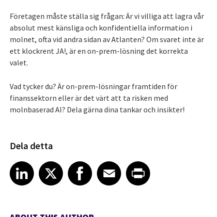
Företagen måste ställa sig frågan: Är vi villiga att lagra vår
absolut mest känsliga och konfidentiella information i
molnet, ofta vid andra sidan av Atlanten? Om svaret inte är
ett klockrent JA!, är en on-prem-lösning det korrekta
valet.
Vad tycker du? Är on-prem-lösningar framtiden för
finanssektorn eller är det värt att ta risken med
molnbaserad AI? Dela gärna dina tankar och insikter!
Dela detta
Share article on LinkedIn
Share article on X
Share article on Facebook
Share article on Email
Share article on Print
LinkedIn
X
Facebook
Email
Print
ABOUT THIS AUTHOR