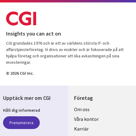
Insights you can act on
CGI grundades 1976 och är ett av världens största IT- och
affärstjänsteföretag. Vi drivs av insikter och är fokuserade på att
hjälpa företag och organisationer att öka avkastningen på sina
investeringar.
© 2026 CGI Inc.
Upptäck mer om CGI
Företag
Useful
Om oss
Håll dig informerad
links
Våra kontor
Prenumerera
SWEDEN
Karriär