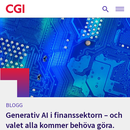
Skip
to
main
content
BLOGG
Generativ AI i finanssektorn – och
valet alla kommer behöva göra.