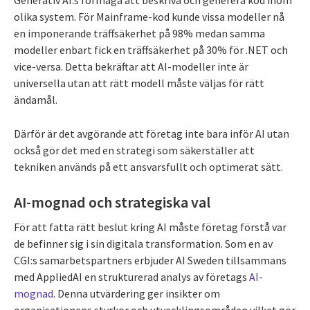
Generativ AI:s förmåga att beskriva och generera kod inom
olika system. För Mainframe-kod kunde vissa modeller nå
en imponerande träffsäkerhet på 98% medan samma
modeller enbart fick en träffsäkerhet på 30% för .NET och
vice-versa. Detta bekräftar att AI-modeller inte är
universella utan att rätt modell måste väljas för rätt
ändamål.
Därför är det avgörande att företag inte bara inför AI utan
också gör det med en strategi som säkerställer att
tekniken används på ett ansvarsfullt och optimerat sätt.
AI-mognad och strategiska val
För att fatta rätt beslut kring AI måste företag förstå var
de befinner sig i sin digitala transformation. Som en av
CGI:s samarbetspartners erbjuder AI Sweden tillsammans
med AppliedAI en strukturerad analys av företags
AI-
mognad
. Denna utvärdering ger insikter om
organisationens styrkor och utvecklingsområden vilket gör