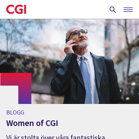
Skip
to
main
content
BLOGG
Women of CGI
Vi är stolta över våra fantastiska