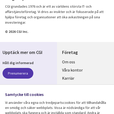
CGI grundades 1976 och är ett av världens största IT- och
affärstjänsteföretag. Vi drivs av insikter och är fokuserade på att
hjälpa företag och organisationer att öka avkastningen på sina
investeringar.
© 2026 CGI Inc.
Upptäck mer om CGI
Företag
Useful
Om oss
Håll dig informerad
links
Våra kontor
Prenumerera
SWEDEN
Karriär
Hållbarhet
Samtycke till cookies
Följ oss
Vi använder våra egna och tredjepartscookies för att tillhandahålla
Social
en smidig och säker webbplats. Vissa är nödvändiga för att vår
Media
webbplats ska fungera och är inställda som standard. Andra är