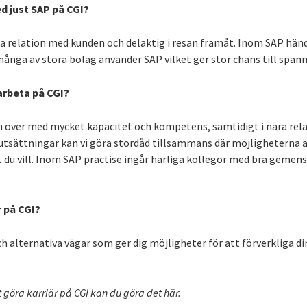
d just SAP på CGI?
ra relation med kunden och delaktig i resan framåt. Inom SAP hän
ånga av stora bolag använder SAP vilket ger stor chans till spä
arbeta på CGI?
en över med mycket kapacitet och kompetens, samtidigt i nära rela
utsättningar kan vi göra stordåd tillsammans där möjligheterna 
t du vill. Inom SAP practise ingår härliga kollegor med bra geme
r på CGI?
 alternativa vägar som ger dig möjligheter för att förverkliga di
tt göra karriär på CGI kan du göra det här.