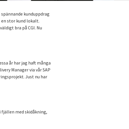
nga spännande kunduppdrag
en stor kund lokalt.
väldigt bra på CGI. Nu
essa år har jag haft många
livery Manager via vår SAP
ingsprojekt. Just nu har
i fjällen med skidåkning,