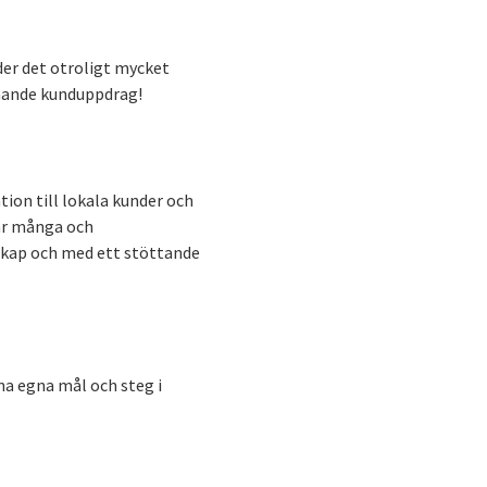
der det otroligt mycket
nnande kunduppdrag!
tion till lokala kunder och
är många och
nskap och med ett stöttande
na egna mål och steg i