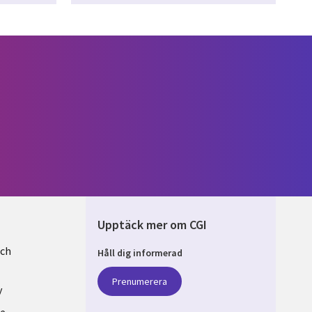
Upptäck mer om CGI
och
Håll dig informerad
EN
Prenumerera
y
se