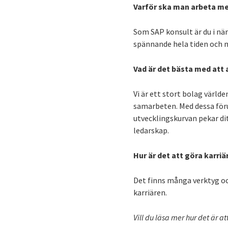
Varför ska man arbeta me
Som SAP konsult är du i nä
spännande hela tiden och m
Vad är det bästa med att 
Vi är ett stort bolag värld
samarbeten. Med dessa för
utvecklingskurvan pekar di
ledarskap.
Hur är det att göra karriä
Det finns många verktyg och
karriären.
Vill du läsa mer hur det är a