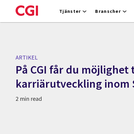
Skip
to
Tjänster
Branscher
main
content
ARTIKEL
På CGI får du möjlighet t
karriärutveckling inom
2 min read