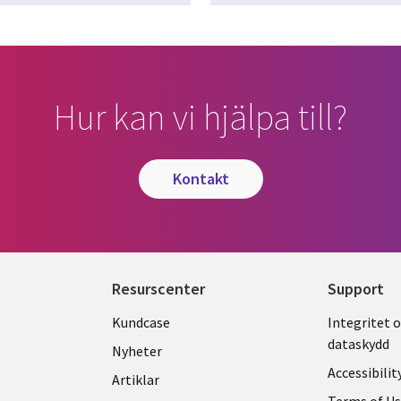
Hur kan vi hjälpa till?
kontakt
Resurscenter
Support
Library
Legal
Kundcase
Integritet 
dataskydd
Links
SWED
Nyheter
Accessibilit
SWEDEN
Artiklar
Terms of U