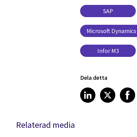
SAP
Microsoft Dynamics
Infor M3
Dela detta
Share article
Share art
Shar
LinkedIn
X
Relaterad media