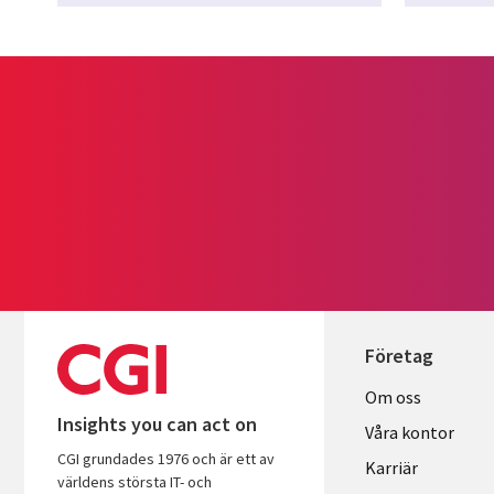
Företag
Useful
Om oss
Insights you can act on
links
Våra kontor
CGI grundades 1976 och är ett av
SWEDEN
Karriär
världens största IT- och