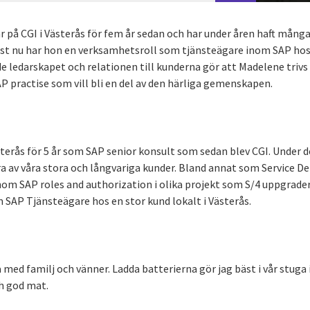
är på CGI i Västerås för fem år sedan och har under åren haft må
st nu har hon en verksamhetsroll som tjänsteägare inom SAP hos 
 ledarskapet och relationen till kunderna gör att Madelene trivs 
SAP practise som vill bli en del av den härliga gemenskapen.
terås för 5 år som SAP senior konsult som sedan blev CGI. Under d
a av våra stora och långvariga kunder. Bland annat som Service De
nom SAP roles and authorization i olika projekt som S/4 uppgrader
 SAP Tjänsteägare hos en stor kund lokalt i Västerås.
 med familj och vänner. Ladda batterierna gör jag bäst i vår stuga 
h god mat.