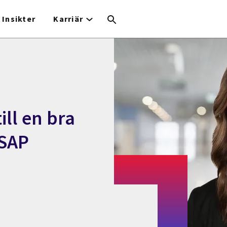
Insikter
Karriär
ill en bra
 SAP