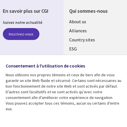
En savoir plus sur CGI
Qui sommes-nous
About us
Suivez notre actualité
Alliances
Inscrivez-vous
Country sites
ESG
Locations
Retrouvez-nous sur les
réseaux
Consentement à l'utilisation de cookies
Mergers
Nous utilisons nos propres témoins et ceux de tiers afin de vous
Newsroom
garantir un site Web fluide et sécurisé. Certains sont nécessaires au
bon fonctionnement de notre site Web et sont activés par défaut.
D’autres sont facultatifs et ne sont activés qu’avec votre
consentement afin d’améliorer votre expérience de navigation.
Ressources
Support
Vous pouvez accepter tous ces témoins, aucun ou certains d’entre
eux.
Articles
Accessibility
Blogs
Privacy