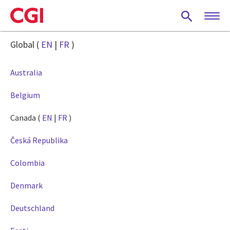
Skip
to
main
content
Global (
EN
|
FR
)
Australia
Belgium
Canada (
EN
|
FR
)
Česká Republika
Colombia
Denmark
Deutschland