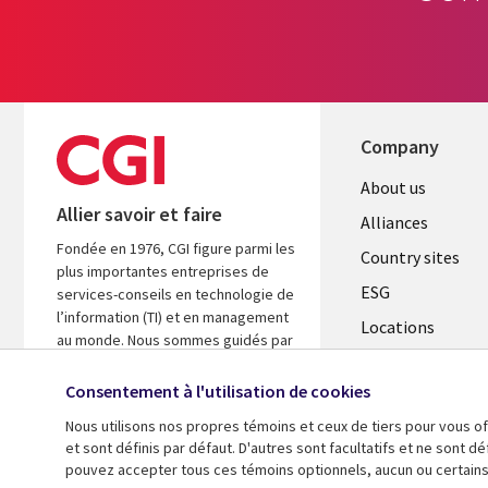
Company
About us
Allier savoir et faire
Alliances
Fondée en 1976, CGI figure parmi les
Country sites
plus importantes entreprises de
ESG
services-conseils en technologie de
l’information (TI) et en management
Locations
au monde. Nous sommes guidés par
Mergers
les faits et axés sur les résultats afin
d’accélérer le rendement de vos
Consentement à l'utilisation de cookies
Newsroom
investissements.
Nous utilisons nos propres témoins et ceux de tiers pour vous of
et sont définis par défaut. D'autres sont facultatifs et ne sont 
En savoir plus
pouvez accepter tous ces témoins optionnels, aucun ou certains