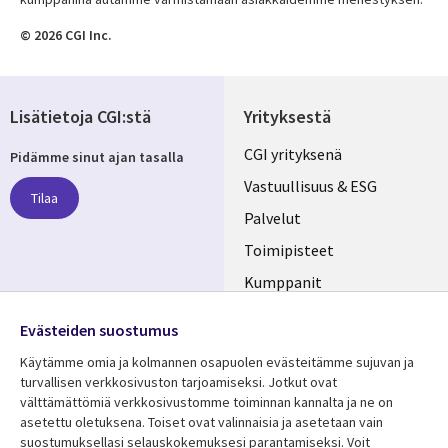
© 2026 CGI Inc.
Lisätietoja CGI:stä
Yrityksestä
Useful
CGI yrityksenä
Pidämme sinut ajan tasalla
links
Vastuullisuus & ESG
Tilaa
FINLAND
Palvelut
Toimipisteet
Kumppanit
Seuraa meitä
Uutishuone
Evästeiden suostumus
Social
Ura CGI:llä
Käytämme omia ja kolmannen osapuolen evästeitämme sujuvan ja
Media
turvallisen verkkosivuston tarjoamiseksi. Jotkut ovat
FINLAND
välttämättömiä verkkosivustomme toiminnan kannalta ja ne on
asetettu oletuksena. Toiset ovat valinnaisia ​​ja asetetaan vain
Resurssikeskus
Lisätietoa
suostumuksellasi selauskokemuksesi parantamiseksi. Voit