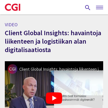
Skip
to
main
content
VIDEO
Client Global Insights: havaintoja
liikenteen ja logistiikan alan
digitalisaatiosta
Client Global Insights: havaintoja liikenteen ja logistiikan alan digitalisaatiosta