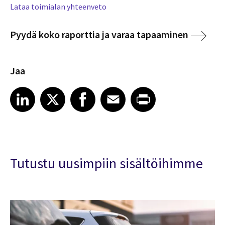
Lataa toimialan yhteenveto
Pyydä koko raporttia ja varaa tapaaminen
Jaa
Share article on LinkedIn
Share article on X
Share article on Facebook
Share article on Email
Share article on Print
LinkedIn
X
Facebook
Email
Print
Tutustu uusimpiin sisältöihimme