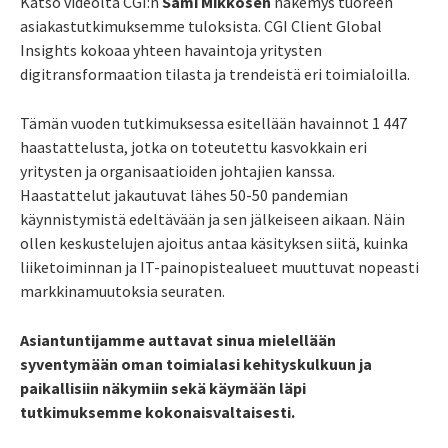
Katso videolta CGI:n
Sami Mikkosen
näkemys tuoreen
asiakastutkimuksemme tuloksista. CGI Client Global
Insights kokoaa yhteen havaintoja yritysten
digitransformaation tilasta ja trendeistä eri toimialoilla.
Tämän vuoden tutkimuksessa esitellään havainnot 1 447
haastattelusta, jotka on toteutettu kasvokkain eri
yritysten ja organisaatioiden johtajien kanssa.
Haastattelut jakautuvat lähes 50-50 pandemian
käynnistymistä edeltävään ja sen jälkeiseen aikaan. Näin
ollen keskustelujen ajoitus antaa käsityksen siitä, kuinka
liiketoiminnan ja IT-painopistealueet muuttuvat nopeasti
markkinamuutoksia seuraten.
Asiantuntijamme auttavat sinua mielellään
syventymään oman toimialasi kehityskulkuun ja
paikallisiin näkymiin sekä käymään läpi
tutkimuksemme kokonaisvaltaisesti.