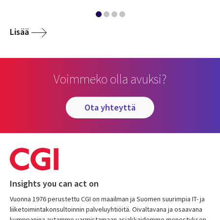
Lisää
Voimmeko olla avuksi?
ota yhteyttä
Insights you can act on
Vuonna 1976 perustettu CGI on maailman ja Suomen suurimpia IT- ja
liiketoimintakonsultoinnin palveluyhtiöitä. Oivaltavana ja osaavana
kumppanina autamme varmistamaan asiakkaidemme menestyksen.