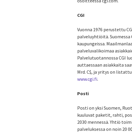
osoitteessa cgi.com.
CGI
Vuonna 1976 perustettu CG
palveluyhtiöitä. Suomessa C
kaupungeissa. Maailmanlaaju
palveluvalikoimaa asiakkaid
Palvelutuotannossa CGI luo
auttaessaan asiakkaita saa
Mrd. C$, ja yritys on lista
www.cgi.fi
.
Posti
Posti on yksi Suomen, Ruots
kuuluvat paketit, rahti, po
2030 mennessä. Yhtiö toimi
palveluksessa on noin 20 0