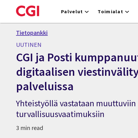
Skip
to
Palvelut
Toimialat
main
content
Tietopankki
UUTINEN
CGI ja Posti kumppanuu
digitaalisen viestinväli
palveluissa
Yhteistyöllä vastataan muuttuviin 
turvallisuusvaatimuksiin
3 min read