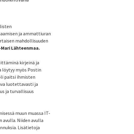
listen
osaamisen ja ammattiuran
ertaisen mahdollisuuden
-Mari Lähteenmaa.
ittäminä kirjeinä ja
a löytyy myös Postin
li paitsi ihmisten
va luotettavasti ja
s ja turvallisuus
emisessä muun muassa IT-
 avulla. Niiden avulla
nnuksia. Lisätietoja