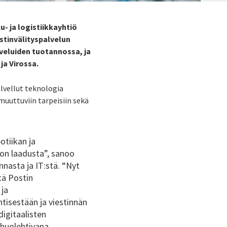
lu- ja logistiikkayhtiö
stinvälityspalvelun
veluiden tuotannossa, ja
ja Virossa.
lvellut teknologia
uuttuviin tarpeisiin sekä
tiikan ja
non laadusta”, sanoo
nnasta ja IT:stä. “Nyt
tä Postin
 ja
tisestään ja viestinnän
digitaalisten
 huolehtivana