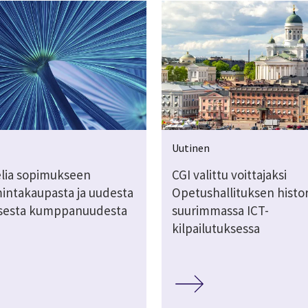
Uutinen
Telia sopimukseen
CGI valittu voittajaksi
mintakaupasta ja uudesta
Opetushallituksen histo
isesta kumppanuudesta
suurimmassa ICT-
kilpailutuksessa