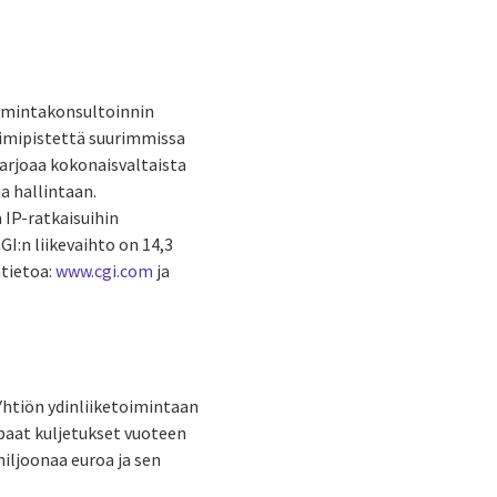
oimintakonsultoinnin
 toimipistettä suurimmissa
tarjoaa kokonaisvaltaista
a hallintaan.
 IP-ratkaisuihin
I:n liikevaihto on 14,3
ätietoa:
www.cgi.com
ja
 Yhtiön ydinliiketoimintaan
vapaat kuljetukset vuoteen
miljoonaa euroa ja sen