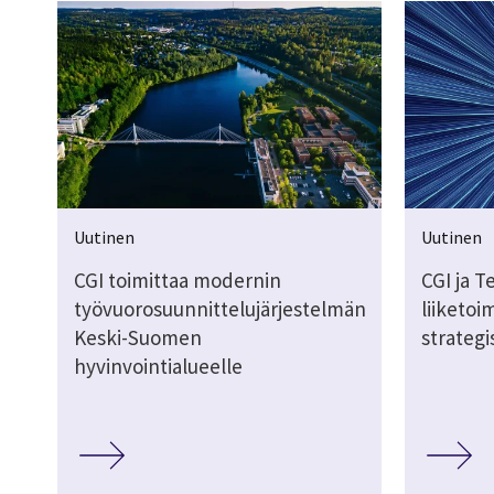
Uutinen
Uutinen
CGI toimittaa modernin
CGI ja 
työvuorosuunnittelujärjestelmän
liiketoi
Keski-Suomen
strateg
hyvinvointialueelle