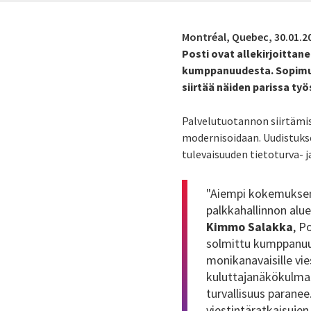
Montréal, Quebec,
30.01.2
Posti ovat allekirjoitta
kumppanuudesta. Sopimuks
siirtää näiden parissa ty
Palvelutuotannon siirtämis
modernisoidaan. Uudistuks
tulevaisuuden tietoturva- 
"Aiempi kokemuksem
palkkahallinnon alue
Kimmo Salakka
, P
solmittu kumppanuus 
monikanavaisille vie
kuluttajanäkökulmas
turvallisuus parane
viestintäratkaisuje