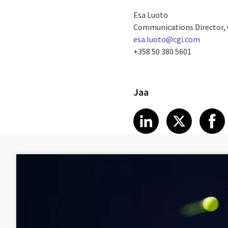
Esa Luoto
Communications Director, 
esa.luoto@cgi.com
+358 50 380 5601
Jaa
Share article
Share art
Shar
LinkedIn
X