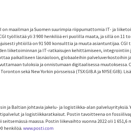
I on maailman ja Suomen suurimpia riippumattomia IT- ja liiket
GI työllistää yli 3 900 henkilöä eri puolilla maata, ja sillä on 11
isesti yhtiöllä on 91 500 konsulttia ja muuta asiantuntijaa. CGI 
en liiketoiminnan ja IT-ratkaisujen kehittämiseen, integrointiin j
ttaa paikalliseen läsnäoloon, globaaleihin palveluverkostoihin ja
vuttamaan tuloksia ja onnistumaan digitaalisessa muutoksessa. CG
ttu Toronton sekä New Yorkin pörsseissä (TSX:GIB.A ja NYSE:GIB). Lis
in ja Baltian johtavia jakelu- ja logistiikka-alan palveluyrityksiä.
stipalvelut ja logistiikkaratkaisut. Postin tavoitteena on fossiili
i seitsemässä maassa. Postin liikevaihto vuonna 2022 oli 1 651,6 
00 henkilöä.
www.posti.com