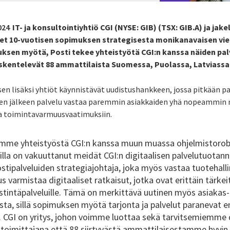
024
IT- ja konsultointiyhtiö CGI (NYSE: GIB) (TSX: GIB.A) ja jake
neet 10-vuotisen sopimuksen strategisesta monikanavaisen vie
en myötä, Posti tekee yhteistyötä CGI:n kanssa näiden pal
öskentelevät 88 ammattilaista Suomessa, Puolassa, Latviassa 
en lisäksi yhtiöt käynnistävät uudistushankkeen, jossa pitkään pa
en jälkeen palvelu vastaa paremmin asiakkaiden yhä nopeammin m
ja toimintavarmuusvaatimuksiin.
me yhteistyöstä CGI:n kanssa muun muassa ohjelmistorobo
illa on vakuuttanut meidät CGI:n digitaalisen palvelutuotan
ostipalveluiden strategiajohtaja, joka myös vastaa tuotehalli
varmistaa digitaaliset ratkaisut, jotka ovat erittäin tärkei
stintäpalveluille. Tämä on merkittävä uutinen myös asiakas-
ta, sillä sopimuksen myötä tarjonta ja palvelut paranevat en
e. CGI on yritys, johon voimme luottaa sekä tarvitsemiemme 
n toimittajana että 88 siirtyvästä ammattilaisestamme hyvin