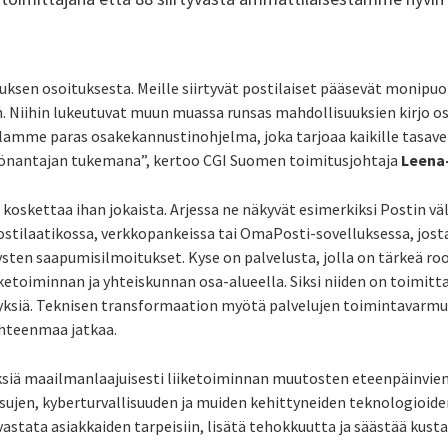
sen osoituksesta. Meille siirtyvät postilaiset pääsevät monipuo
n. Niihin lukeutuvat muun muassa runsas mahdollisuuksien kirjo 
lamme paras osakekannustinohjelma, joka tarjoaa kaikille tasav
yönantajan tukemana”, kertoo CGI Suomen toimitusjohtaja
Leena
s koskettaa ihan jokaista. Arjessa ne näkyvät esimerkiksi Postin väl
ostilaatikossa, verkkopankeissa tai OmaPosti-sovelluksessa, jost
sten saapumisilmoitukset. Kyse on palvelusta, jolla on tärkeä roo
etoiminnan ja yhteiskunnan osa-alueella. Siksi niiden on toimitta
tyksiä. Teknisen transformaation myötä palvelujen toimintavarmuu
ähteenmaa jatkaa.
tyksiä maailmanlaajuisesti liiketoiminnan muutosten eteenpäinvi
sujen, kyberturvallisuuden ja muiden kehittyneiden teknologioiden
 vastata asiakkaiden tarpeisiin, lisätä tehokkuutta ja säästää kusta