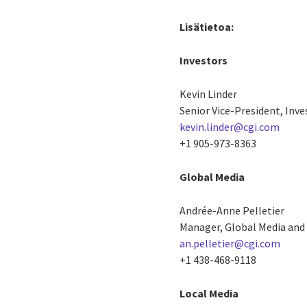
Lisätietoa:
Investors
Kevin Linder
Senior Vice-President, Inve
kevin.linder@cgi.com
+1 905-973-8363
Global Media
Andrée-Anne Pelletier
Manager, Global Media and 
an.pelletier@cgi.com
+1 438-468-9118
Local Media