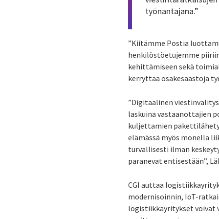
työnantajana.”
”Kiitämme Postia luottamuk
henkilöstöetujemme piirii
kehittämiseen sekä toimia
kerryttää osakesäästöjä t
”Digitaalinen viestinvälity
laskuina vastaanottajien p
kuljettamien pakettilähety
elämässä myös monella liik
turvallisesti ilman keskey
paranevat entisestään”, L
CGI auttaa logistiikkayri
modernisoinnin, IoT-ratkai
logistiikkayritykset voivat