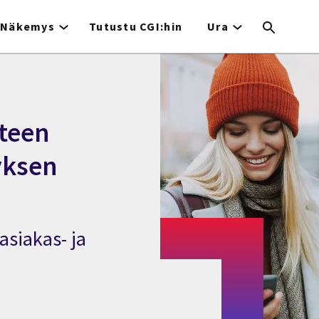
Näkemys
Tutustu CGI:hin
Ura
teen
tyksen
asiakas- ja