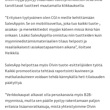
tarvittavat tuotteet muutamalla klikkauksella.
”Erityisen tyytyväinen olen CGI:n meille kehittämään
SalesAppiin. Se on mobiilisovellus, joka tuo kaikki tuote-,
asiakas- ja menekkitiedot myyjän käteen missä ikinä hän
onkaan. Lisäksi SalesAppilla onnistuu niin tuotteiden kuin
myynninedistämismateriaalien tilaus helposti ja
reaaliaikaisesti asiakastapaamisen aikana”, iloitsee
Heikkilä.
SalesApp helpottaa myös Olvin tuote-esittelijöiden työtä.
Kaikki promootiosta tehtävä raportointi kuvineen ja
matkalaskuineen voidaan tehdä kännykällä heti tilaisuuden
päätyttyä.
”Verkkokaupat alkavat olla peruskanavia myös B2B-
myynnissä, mutta sen päälle pystyy rakentamaan paljon
erilaisia lisäarvoratkaisuja, mistä yhteistyömme Olvin