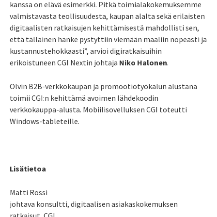
kanssa on elävä esimerkki. Pitkä toimialakokemuksemme
valmistavasta teollisuudesta, kaupan alalta sekä erilaisten
digitaalisten ratkaisujen kehittämisestä mahdollisti sen,
että tällainen hanke pystyttiin viemään maaliin nopeasti ja
kustannustehokkaasti”, arvioi digiratkaisuihin
erikoistuneen CGI Nextin johtaja
Niko Halonen
.
Olvin B2B-verkkokaupan ja promootiotyökalun alustana
toimii CGI:n kehittämä avoimen lähdekoodin
verkkokauppa-alusta. Mobiilisovelluksen CGI toteutti
Windows-tableteille.
Lisätietoa
Matti Rossi
johtava konsultti, digitaalisen asiakaskokemuksen
ratkaisut, CGI