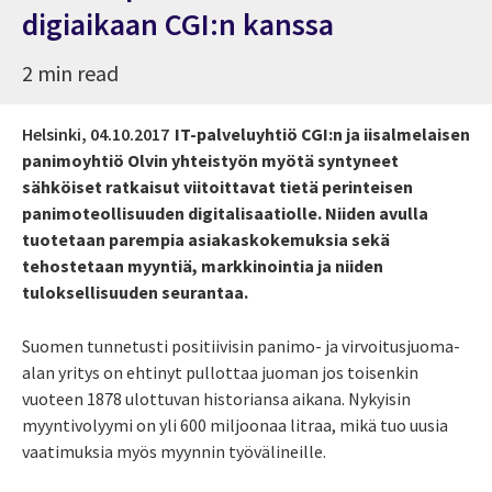
digiaikaan CGI:n kanssa
2 min read
Helsinki,
04.10.2017
IT-palveluyhtiö CGI:n ja iisalmelaisen
panimoyhtiö Olvin yhteistyön myötä syntyneet
sähköiset ratkaisut viitoittavat tietä perinteisen
panimoteollisuuden digitalisaatiolle. Niiden avulla
tuotetaan parempia asiakaskokemuksia sekä
tehostetaan myyntiä, markkinointia ja niiden
tuloksellisuuden seurantaa.
Suomen tunnetusti positiivisin panimo- ja virvoitusjuoma-
alan yritys on ehtinyt pullottaa juoman jos toisenkin
vuoteen 1878 ulottuvan historiansa aikana. Nykyisin
myyntivolyymi on yli 600 miljoonaa litraa, mikä tuo uusia
vaatimuksia myös myynnin työvälineille.