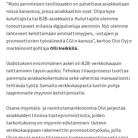
”Myös perinteisen teollisuuden on palveltava asiakkaitaan
niissä kanavissa, joissa asiakkaatkin ovat. Olipa kyse
kuluttajista tai B2B-asiakkaista. Kuluttajille olemme
toteuttaneet erilaisia digipalveluja aiemmin. Nyt olemme
lähteneet kehittämään ammattimyyjien, -ostajien ja
promoottorien työvälineitä CGI:n kanssa”, kertoo Olvi Oyj:n
markkinointijohtaja
Olli Heikkilä.
Uudistuksen ensimmäinen askel oli B2B-verkkokaupan
laittaminen täysin uusiksi. Tehokas tilausprosessi tuottaa
parempia asiakaskokemuksia sekä vähentää manuaalisesti
tehtävää työtä. Samalla verkkokaupasta luotiin pohja
laajemmalle myynnin kehittämiselle.
Osana myymälä- ja ravintolamarkkinointia Olvi järjestää
asiakkaiden tiloissa tuotepromootioita, joiden
tarkoituksena on myynnin edistäminen. Uuteen
verkkokauppaan rakennettiin promootiotyökalu, jolla
Olvin myyjä pystyy tilaamaan tuotepromootion sekä siinä