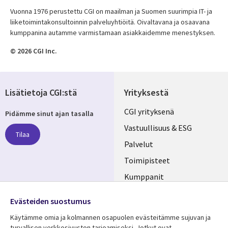
Vuonna 1976 perustettu CGI on maailman ja Suomen suurimpia IT- ja
liiketoimintakonsultoinnin palveluyhtiöitä. Oivaltavana ja osaavana
kumppanina autamme varmistamaan asiakkaidemme menestyksen.
© 2026 CGI Inc.
Lisätietoja CGI:stä
Yrityksestä
Useful
CGI yrityksenä
Pidämme sinut ajan tasalla
links
Vastuullisuus & ESG
Tilaa
FINLAND
Palvelut
Toimipisteet
Kumppanit
Seuraa meitä
Uutishuone
Evästeiden suostumus
Social
Ura CGI:llä
Käytämme omia ja kolmannen osapuolen evästeitämme sujuvan ja
Media
turvallisen verkkosivuston tarjoamiseksi. Jotkut ovat