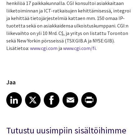
henkilöä 17 paikkakunnalla. CGI konsultoi asiakkaitaan
liiketoiminnan ja ICT-ratkaisujen kehittämisessä, integroi
ja kehittää tietojärjestelmiä kattaen mm. 150 omaa IP-
tuotetta sekä on asiakkaidensa ulkoistuskumppani. CGI:n
liikevaihto on yli 10 Mrd. C$, ja yritys on listattu Toronton
sekä New Yorkin pörsseissä (TSX:GIB.A ja NYSE:GIB).
Lisätietoa:
www.cgi.com
ja
www.cgi.com/fi
.
Jaa
Share article on LinkedIn
Share article on X
Share article on Facebook
Share article on Email
Share article on Print
LinkedIn
X
Facebook
Email
Print
Tutustu uusimpiin sisältöihimme