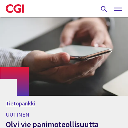
Skip
to
main
content
Tietopankki
UUTINEN
Olvi vie panimoteollisuutta