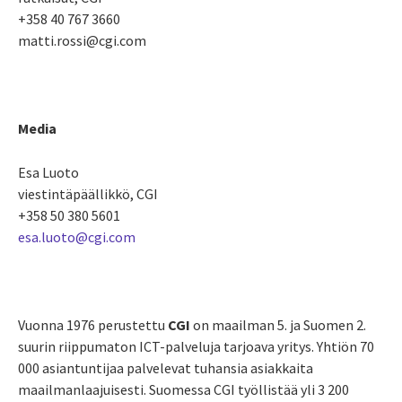
+358 40 767 3660
matti.rossi@cgi.com
Media
Esa Luoto
viestintäpäällikkö, CGI
+358 50 380 5601
esa.luoto@cgi.com
Vuonna 1976 perustettu
CGI
on maailman 5. ja Suomen 2.
suurin riippumaton ICT-palveluja tarjoava yritys. Yhtiön 70
000 asiantuntijaa palvelevat tuhansia asiakkaita
maailmanlaajuisesti. Suomessa CGI työllistää yli 3 200