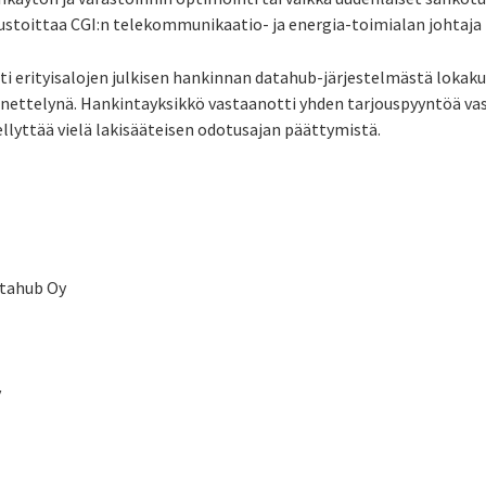
austoittaa CGI:n telekommunikaatio- ja energia-toimialan johtaja
ti erityisalojen julkisen hankinnan datahub-järjestelmästä lokak
nettelynä. Hankintayksikkö vastaanotti yhden tarjouspyyntöä vas
lyttää vielä lakisääteisen odotusajan päättymistä.
atahub Oy
y