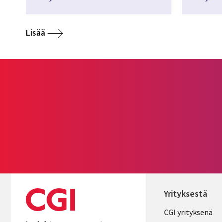
Lisää
Yrityksestä
Useful
CGI yrityksenä