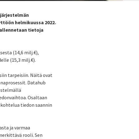
-järjestelmän
äyttöön helmikuussa 2022.
allennetaan tietoja
sta (14,6 milj.€),
lle (15,3 milj.€).
in tarpeisiin. Näitä ovat
kinaprosessit. Datahub
estelmällä
iedonvaihtoa. Osaltaan
 kohtelua tiedon saannin
asta ja varmaa
erkittävä rooli. Sen