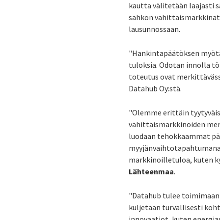
kautta välitetään laajasti
sähkön vähittäismarkkinat
lausunnossaan.
"Hankintapäätöksen myötä 
tuloksia. Odotan innolla tö
toteutus ovat merkittäväss
Datahub Oy:stä.
"Olemme erittäin tyytyväis
vähittäismarkkinoiden mer
luodaan tehokkaammat päiv
myyjänvaihtotapahtumana.
markkinoilletuloa, kuten 
Lähteenmaa
.
"Datahub tulee toimimaan 
kuljetaan turvallisesti ko
innovaatiot, kuten energian