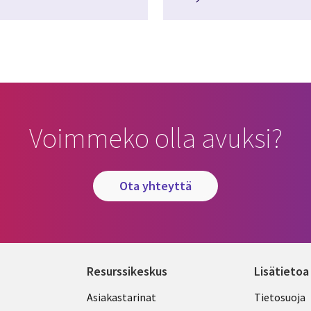
Voimmeko olla avuksi?
ota yhteyttä
Resurssikeskus
Lisätietoa
Library
Legal
Asiakastarinat
Tietosuoja