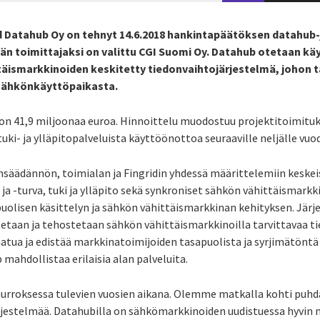
d Datahub Oy on tehnyt 14.6.2018 hankintapäätöksen datahub
män toimittajaksi on valittu CGI Suomi Oy. Datahub otetaan k
äismarkkinoiden keskitetty tiedonvaihtojärjestelmä, johon t
sähkönkäyttöpaikasta.
n 41,9 miljoonaa euroa. Hinnoittelu muodostuu projektitoimitukse
 tuki- ja ylläpitopalveluista käyttöönottoa seuraaville neljälle vuode
säädännön, toimialan ja Fingridin yhdessä määrittelemiin keskeisi
a ja -turva, tuki ja ylläpito sekä synkroniset sähkön vähittäismark
olisen käsittelyn ja sähkön vähittäismarkkinan kehityksen. Järj
etaan ja tehostetaan sähkön vähittäismarkkinoilla tarvittavaa t
atua ja edistää markkinatoimijoiden tasapuolista ja syrjimätöntä
 mahdollistaa erilaisia alan palveluita.
murroksessa tulevien vuosien aikana. Olemme matkalla kohti puhd
estelmää. Datahubilla on sähkömarkkinoiden uudistuessa hyvin m