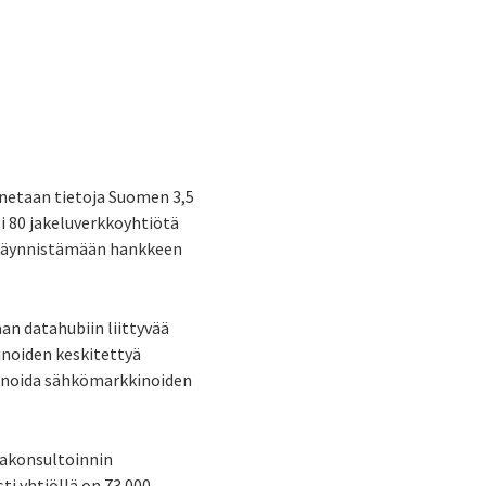
nnetaan tietoja Suomen 3,5
i 80 jakeluverkkoyhtiötä
iä käynnistämään hankkeen
an datahubiin liittyvää
inoiden keskitettyä
linnoida sähkömarkkinoiden
takonsultoinnin
ti yhtiöllä on 73 000