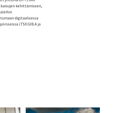
atkaisujen kehittämiseen,
aaleihin
stumaan digitaalisessa
 pörsseissä (TSX:GIB.A ja