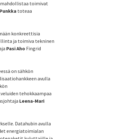
ä mahdollistaa toimivat
-Punkka
toteaa
mään konkreettisia
llinta ja toimiva tekninen
aja
Pasi Aho
Fingrid
seessä on sähkön
lisaatiohankkeen avulla
hkön
alveluiden tehokkaampaa
usjohtaja
Leena-Mari
selle. Datahubin avulla
udet energiatoimialan
tepaketit kuluttajille ja