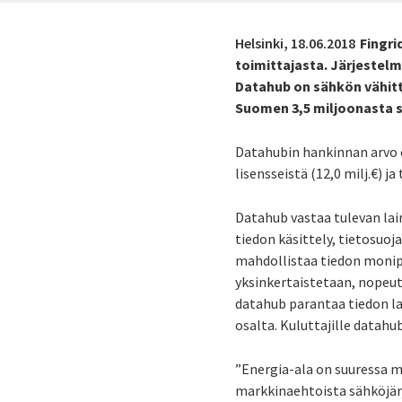
Helsinki,
18.06.2018
Fingri
toimittajasta. Järjestel
Datahub on sähkön vähitt
Suomen 3,5 miljoonasta 
Datahubin hankinnan arvo o
lisensseistä (12,0 milj.€) ja
Datahub vastaa tulevan lain
tiedon käsittely, tietosuoj
mahdollistaa tiedon monipu
yksinkertaistetaan, nopeut
datahub parantaa tiedon la
osalta. Kuluttajille datahub
”Energia-ala on suuressa 
markkinaehtoista sähköjärj