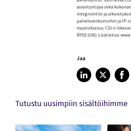
asiantuntijaa sekä kokonai
integrointiin ja ulkoistuks
palveluverkostoihin ja IP-
muutoksessa. CGI:n liikevai
NYSE:GIB). Lisätietoa: www.
Jaa
Share article
Share art
Shar
LinkedIn
X
Tutustu uusimpiin sisältöihimme