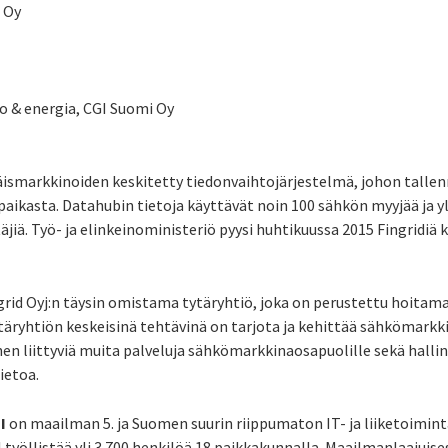
 Oy
o & energia, CGI Suomi Oy
ismarkkinoiden keskitetty tiedonvaihtojärjestelmä, johon talle
ikasta. Datahubin tietoja käyttävät noin 100 sähkön myyjää ja yl
äjiä. Työ- ja elinkeinoministeriö pyysi huhtikuussa 2015 Fingrid
rid Oyj:n täysin omistama tytäryhtiö, joka on perustettu hoitama
ytäryhtiön keskeisinä tehtävinä on tarjota ja kehittää sähkömarkk
ihen liittyviä muita palveluja sähkömarkkinaosapuolille sekä hal
ietoa.
I
on maailman 5. ja Suomen suurin riippumaton IT- ja liiketoimin
työllistää yli 3 700 henkilöä 18 paikkakunnalla. Maailmanlaajuises