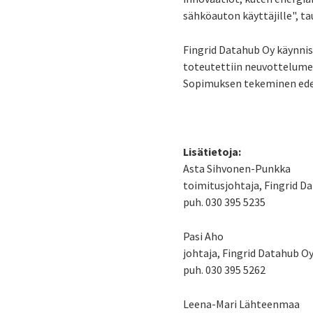
sähköauton käyttäjille", t
Fingrid Datahub Oy käynnis
toteutettiin neuvottelume
Sopimuksen tekeminen edel
Lisätietoja:
Asta Sihvonen-Punkka
toimitusjohtaja, Fingrid D
puh. 030 395 5235
Pasi Aho
johtaja, Fingrid Datahub O
puh. 030 395 5262
Leena-Mari Lähteenmaa