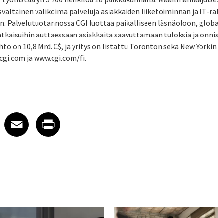
svaltainen valikoima palveluja asiakkaiden liiketoiminnan ja IT-r
iin. Palvelutuotannossa CGI luottaa paikalliseen läsnäoloon, glob
ratkaisuihin auttaessaan asiakkaita saavuttamaan tuloksia ja onni
hto on 10,8 Mrd. C$, ja yritys on listattu Toronton sekä New Yorkin
cgi.com ja www.cgi.com/fi.
 on LinkedIn
icle on X
e article on Facebook
Share article on Email
Share article on Print
Facebook
Email
Print