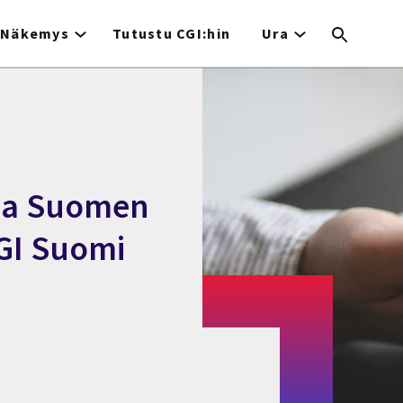
Näkemys
Tutustu CGI:hin
Ura
taa Suomen
GI Suomi