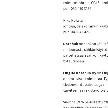
toimitusjohtaja, CGI Suomi
puh. 050 410 3135
Riku Rokala
johtaja, telekommunikaati
puh. 040 842 4260
Datahub
on sähkön vähittä
miljoonasta sähkönkäyttöpa
palvellessaan sähkön käytt
toteutuksen.
Fingrid Datahub Oy
on Fing
operatiivista toimintaa. T
tiedonvaihtopalvelua ja si
tarvitsemaa rekisteröityä t
Vuonna 1976 perustettu
CG
palveluyhtiö. Suomessa CGI 