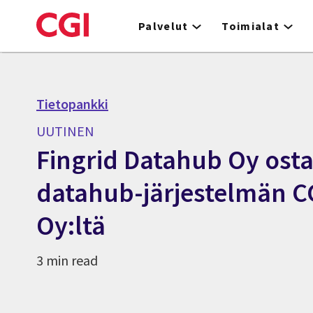
Skip
to
Palvelut
Toimialat
main
content
Tietopankki
UUTINEN
Fingrid Datahub Oy os
datahub-järjestelmän C
Oy:ltä
3 min read