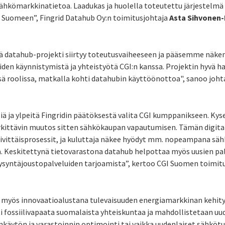
 sähkömarkkinatietoa. Laadukas ja huolella toteutettu järjestelm
 Suomeen”, Fingrid Datahub Oy:n toimitusjohtaja
Asta Sihvonen
datahub-projekti siirtyy toteutusvaiheeseen ja pääsemme näke
iden käynnistymistä ja yhteistyötä CGI:n kanssa. Projektin hyvä ha
ä roolissa, matkalla kohti datahubin käyttöönottoa", sanoo joht
iä ja ylpeitä Fingridin päätöksestä valita CGI kumppanikseen. Ky
kittävin muutos sitten sähkökaupan vapautumisen. Tämän digita
ittäisprosessit, ja kuluttaja näkee hyödyt mm. nopeampana sä
 Keskitettynä tietovarastona datahub helpottaa myös uusien p
kysyntäjoustopalveluiden tarjoamista”, kertoo CGI Suomen toimit
myös innovaatioalustana tulevaisuuden energiamarkkinan kehityk
hti fossiilivapaata suomalaista yhteiskuntaa ja mahdollistetaan u
käytön ja varastoinnin optimointi tai vaikka uudenlaiset sähkötuo