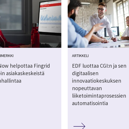
IMERKKI
ARTIKKELI
Now helpottaa Fingrid
EDF luottaa CGI:n ja sen
in asiakaskeskeistä
digitaalisen
nhallintaa
innovaatiokeskuksen
nopeuttavan
liiketoimintaprosessien
automatisointia