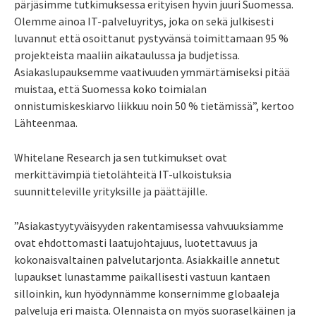
pärjäsimme tutkimuksessa erityisen hyvin juuri Suomessa.
Olemme ainoa IT-palveluyritys, joka on sekä julkisesti
luvannut että osoittanut pystyvänsä toimittamaan 95 %
projekteista maaliin aikataulussa ja budjetissa.
Asiakaslupauksemme vaativuuden ymmärtämiseksi pitää
muistaa, että Suomessa koko toimialan
onnistumiskeskiarvo liikkuu noin 50 % tietämissä”, kertoo
Lähteenmaa.
Whitelane Research ja sen tutkimukset ovat
merkittävimpiä tietolähteitä IT-ulkoistuksia
suunnitteleville yrityksille ja päättäjille.
”Asiakastyytyväisyyden rakentamisessa vahvuuksiamme
ovat ehdottomasti laatujohtajuus, luotettavuus ja
kokonaisvaltainen palvelutarjonta. Asiakkaille annetut
lupaukset lunastamme paikallisesti vastuun kantaen
silloinkin, kun hyödynnämme konsernimme globaaleja
palveluja eri maista. Olennaista on myös suoraselkäinen ja