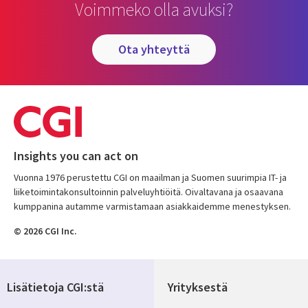
Voimmeko olla avuksi?
ota yhteyttä
Insights you can act on
Vuonna 1976 perustettu CGI on maailman ja Suomen suurimpia IT- ja
liiketoimintakonsultoinnin palveluyhtiöitä. Oivaltavana ja osaavana
kumppanina autamme varmistamaan asiakkaidemme menestyksen.
© 2026 CGI Inc.
Lisätietoja CGI:stä
Yrityksestä