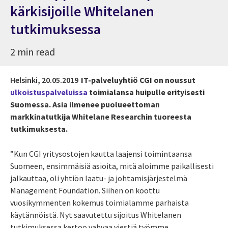
kärkisijoille Whitelanen
tutkimuksessa
2 min read
Helsinki,
20.05.2019
IT-palveluyhtiö CGI on noussut
ulkoistuspalveluissa
toimialansa huipulle erityisesti
Suomessa. Asia ilmenee puolueettoman
markkinatutkija Whitelane Researchin tuoreesta
tutkimuksesta.
”Kun CGI yritysostojen kautta laajensi toimintaansa
Suomeen, ensimmäisiä asioita, mitä aloimme paikallisesti
jalkauttaa, oli yhtiön laatu- ja johtamisjärjestelmä
Management Foundation. Siihen on koottu
vuosikymmenten kokemus toimialamme parhaista
käytännöistä. Nyt saavutettu sijoitus Whitelanen
tutkimuksessa kertoo vahvaa viestiä työmme