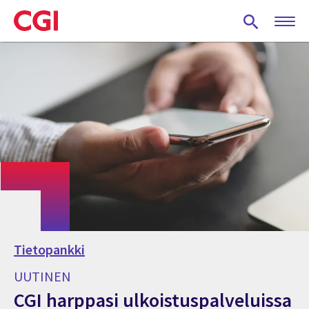
Skip
to
main
content
Tietopankki
UUTINEN
CGI harppasi ulkoistuspalveluissa