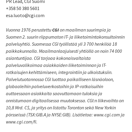
PR Lead, CGI Suomi
+358 50 380 5601
esa.luoto@cgi.com
Vuonna 1976 perustettu
CGI
on maailman suurimpia ja
Suomen 2. suurin riippumaton IT- ja liiketoimintakonsultoinnin
palveluyhtiö. Suomessa CGI työllistää yli 3 700 henkilöä 18
paikkakunnalla. Maailmanlaajuisesti yhtiöllä on noin 74 000
asiantuntijaa. CGI tarjoaa kokonaisvaltaista
palveluvalikoimaa asiakkaiden liiketoiminnan ja IT-
ratkaisujen kehittämiseen, integrointiin ja ulkoistuksiin.
Palvelutuotannossa CGI luottaa paikalliseen läsnäoloon,
globaaleihin palveluverkostoihin ja IP-ratkaisuihin
auttaessaan asiakkaita saavuttamaan tuloksia ja
onnistumaan digitaalisessa muutoksessa. CGI:n liikevaihto on
10,8 Mrd. C$, ja yritys on listattu Toronton sekä New Yorkin
pörsseissä (TSX:GIB.A ja NYSE:GIB). Lisätietoa: www.cgi.com ja
www.cgi.com/fi.