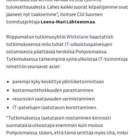
tuloksellisuudesta. Lähes kaikki suorat kilpailijamme ovat
jääneet nyt taaksemme”, iloitsee CGI Suomen
toimitusjohtaja
Leena-Mari Lähteenmaa
.
Riippumaton tutkimusyhtiö
Whitelane
haastatteli
tutkimukseensa reilu tuhat IT-ulkoistuspalvelujen
ostamisesta päättävää henkilöä Pohjoismaissa.
Tutkimuksessa tärkeimpinä syinä ulkoistaa IT-toimintoja
nimettiin seuraavat asiat:
parempi kyky keskittyä ydinliiketoimintaan
kustannustehokkuuden parantaminen
resurssien saatavuuden varmistaminen
IT-palvelujen laatutason korottaminen.
”Tutkimuksessa laatutason nostaminen kiinnosti
suomalaisia ulkoistajia enemmän kuin muissa
Pohjoismaissa. Uskon, että tämä selittää myös sitä, miksi