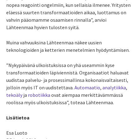
nopea reagointi ongelmiin, kun sellaisia ilmenee. Yritysten
eläessä suurten transformaatioiden aikaa, luottamus on
vahvin pääomamme osaamisen rinnalla”, arvioi
Lähteenmaa hyvien tulosten syitä.
Muina vahvuuksina Lähteenmaa näkee uusien
teknologioiden ja ketterien menetelmien hyödyntämisen.
”Nykypäivänä ulkoistuksissa on yhä useammin kyse
transformaatioiden läpiviennistä. Organisaatiot haluavat
uudistaa palvelu- ja prosessimallinsa kokonaisvaltaisesti,
jolloin myös IT on uudistettava.
Automaatio
,
analytiikka
,
tekoäly
ja
robotiikka
ovat aiempaa merkittävämmässä
roolissa myös ulkoistuksissa”, toteaa Lähteenmaa.
Lisätietoa
Esa Luoto