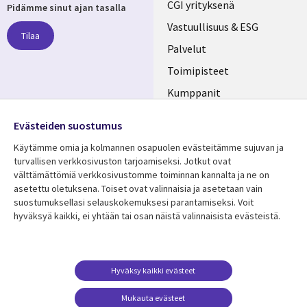
Useful
CGI yrityksenä
Pidämme sinut ajan tasalla
links
Vastuullisuus & ESG
Tilaa
FINLAND
Palvelut
Toimipisteet
Kumppanit
Seuraa meitä
Uutishuone
Evästeiden suostumus
Social
Ura CGI:llä
Käytämme omia ja kolmannen osapuolen evästeitämme sujuvan ja
Media
turvallisen verkkosivuston tarjoamiseksi. Jotkut ovat
FINLAND
välttämättömiä verkkosivustomme toiminnan kannalta ja ne on
asetettu oletuksena. Toiset ovat valinnaisia ​​ja asetetaan vain
Resurssikeskus
Lisätietoa
suostumuksellasi selauskokemuksesi parantamiseksi. Voit
hyväksyä kaikki, ei yhtään tai osan näistä valinnaisista evästeistä.
Library
Legal
Asiakastarinat
Tietosuoja
Links
FINLAND
Artikkelit
Tietosuojaseloste
FINLAND
Blogit
Käyttöehdot
Hyväksy kaikki evästeet
Tapahtumat
Yhteystiedot
Mukauta evästeet