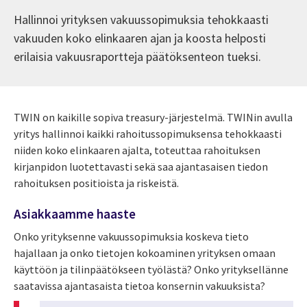
Hallinnoi yrityksen vakuussopimuksia tehokkaasti
vakuuden koko elinkaaren ajan ja koosta helposti
erilaisia vakuusraportteja päätöksenteon tueksi.
TWIN on kaikille sopiva treasury-järjestelmä. TWINin avulla
yritys hallinnoi kaikki rahoitussopimuksensa tehokkaasti
niiden koko elinkaaren ajalta, toteuttaa rahoituksen
kirjanpidon luotettavasti sekä saa ajantasaisen tiedon
rahoituksen positioista ja riskeistä.
Asiakkaamme haaste
Onko yrityksenne vakuussopimuksia koskeva tieto
hajallaan ja onko tietojen kokoaminen yrityksen omaan
käyttöön ja tilinpäätökseen työlästä? Onko yrityksellänne
saatavissa ajantasaista tietoa konsernin vakuuksista?