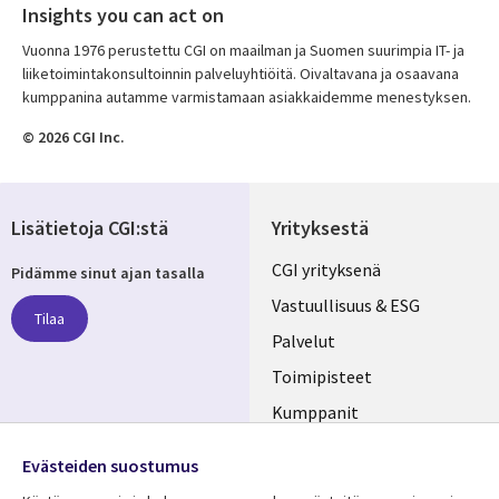
Insights you can act on
Vuonna 1976 perustettu CGI on maailman ja Suomen suurimpia IT- ja
liiketoimintakonsultoinnin palveluyhtiöitä. Oivaltavana ja osaavana
kumppanina autamme varmistamaan asiakkaidemme menestyksen.
© 2026 CGI Inc.
Lisätietoja CGI:stä
Yrityksestä
Useful
CGI yrityksenä
Pidämme sinut ajan tasalla
links
Vastuullisuus & ESG
Tilaa
FINLAND
Palvelut
Toimipisteet
Kumppanit
Seuraa meitä
Uutishuone
Evästeiden suostumus
Social
Ura CGI:llä