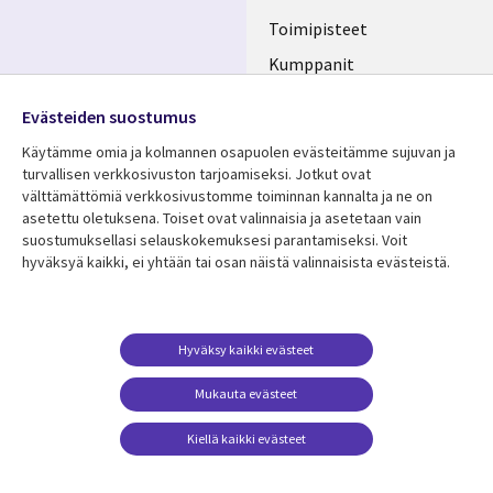
FINLAND
Toimipisteet
Kumppanit
Seuraa meitä
Uutishuone
Evästeiden suostumus
Social
Ura CGI:llä
Käytämme omia ja kolmannen osapuolen evästeitämme sujuvan ja
Media
turvallisen verkkosivuston tarjoamiseksi. Jotkut ovat
FINLAND
välttämättömiä verkkosivustomme toiminnan kannalta ja ne on
asetettu oletuksena. Toiset ovat valinnaisia ​​ja asetetaan vain
Resurssikeskus
Lisätietoa
suostumuksellasi selauskokemuksesi parantamiseksi. Voit
hyväksyä kaikki, ei yhtään tai osan näistä valinnaisista evästeistä.
Library
Legal
Asiakastarinat
Tietosuoja
Links
FINLAND
Artikkelit
Tietosuojaseloste
FINLAND
Blogit
Käyttöehdot
Hyväksy kaikki evästeet
Tapahtumat
Yhteystiedot
Mukauta evästeet
Podcastit
Evästeasetuksesi
Kiellä kaikki evästeet
Viewpoints
Katso lisää