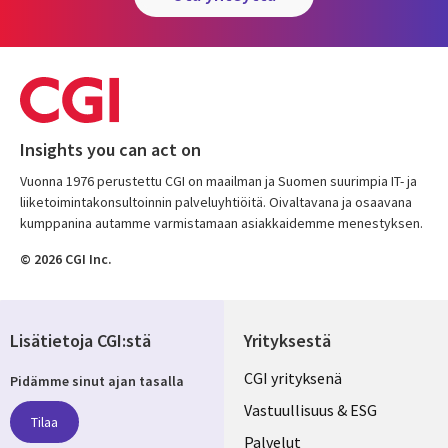
Insights you can act on
Vuonna 1976 perustettu CGI on maailman ja Suomen suurimpia IT- ja
liiketoimintakonsultoinnin palveluyhtiöitä. Oivaltavana ja osaavana
kumppanina autamme varmistamaan asiakkaidemme menestyksen.
© 2026 CGI Inc.
Lisätietoja CGI:stä
Yrityksestä
Useful
CGI yrityksenä
Pidämme sinut ajan tasalla
links
Vastuullisuus & ESG
Tilaa
Palvelut