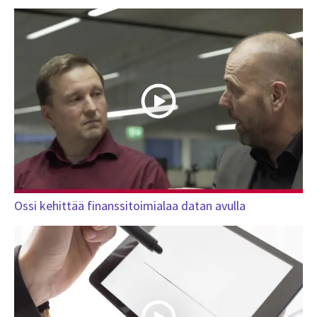
Ossi kehittää finanssitoimialaa datan avulla