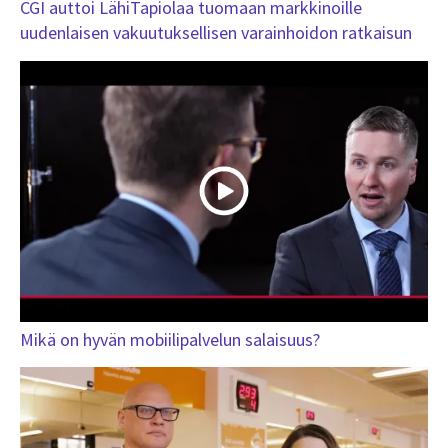
CGI auttoi LähiTapiolaa tuomaan markkinoille
uudenlaisen vakuutuksellisen varainhoidon ratkaisun
Mikä on hyvän mobiilipalvelun salaisuus?