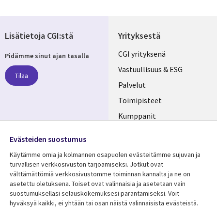
Lisätietoja CGI:stä
Yrityksestä
Useful
CGI yrityksenä
Pidämme sinut ajan tasalla
links
Vastuullisuus & ESG
Tilaa
FINLAND
Palvelut
Toimipisteet
Kumppanit
Seuraa meitä
Uutishuone
Evästeiden suostumus
Social
Ura CGI:llä
Käytämme omia ja kolmannen osapuolen evästeitämme sujuvan ja
Media
turvallisen verkkosivuston tarjoamiseksi. Jotkut ovat
FINLAND
välttämättömiä verkkosivustomme toiminnan kannalta ja ne on
asetettu oletuksena. Toiset ovat valinnaisia ​​ja asetetaan vain
Resurssikeskus
Lisätietoa
suostumuksellasi selauskokemuksesi parantamiseksi. Voit
hyväksyä kaikki, ei yhtään tai osan näistä valinnaisista evästeistä.
Library
Legal
Asiakastarinat
Tietosuoja