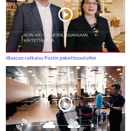
iBeacon-ratkaisu Postin pakettinoutoihin