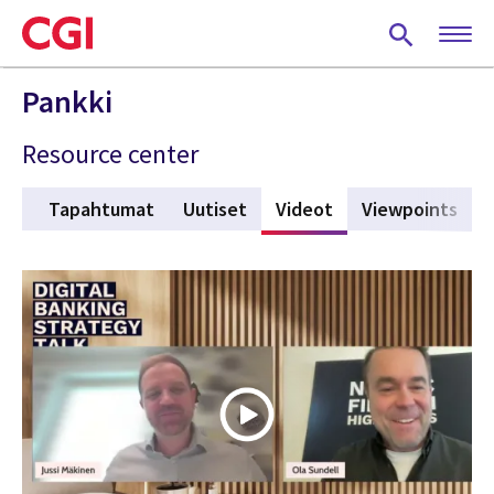
Skip
to
main
content
Pankki
Resource center
eet
Tapahtumat
Uutiset
Videot
(active tab)
Viewpoints