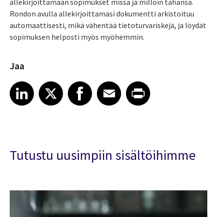
allekirjoittamaan sopimukset missä ja milloin tahansa.
Rondon avulla allekirjoittamasi dokumentti arkistoituu
automaattisesti, mikä vähentää tietoturvariskejä, ja löydät
sopimuksen helposti myös myöhemmin.
Jaa
Share article on LinkedIn
Share article on X
Share article on Facebook
Share article on Email
Share article on Print
LinkedIn
X
Facebook
Email
Print
Tutustu uusimpiin sisältöihimme