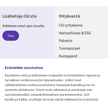
Lisätietoja CGI:stä
Yrityksestä
Useful
CGI yrityksenä
Pidämme sinut ajan tasalla
links
Vastuullisuus & ESG
Tilaa
FINLAND
Palvelut
Toimipisteet
Kumppanit
Seuraa meitä
Uutishuone
Evästeiden suostumus
Social
Ura CGI:llä
Käytämme omia ja kolmannen osapuolen evästeitämme sujuvan ja
Media
turvallisen verkkosivuston tarjoamiseksi. Jotkut ovat
FINLAND
välttämättömiä verkkosivustomme toiminnan kannalta ja ne on
asetettu oletuksena. Toiset ovat valinnaisia ​​ja asetetaan vain
Resurssikeskus
Lisätietoa
suostumuksellasi selauskokemuksesi parantamiseksi. Voit
hyväksyä kaikki, ei yhtään tai osan näistä valinnaisista evästeistä.
Library
Legal
Asiakastarinat
Tietosuoja