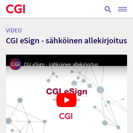
Skip
to
main
content
VIDEO
CGI eSign - sähköinen allekirjoitus
CGI eSign - sähköinen allekirjoitus