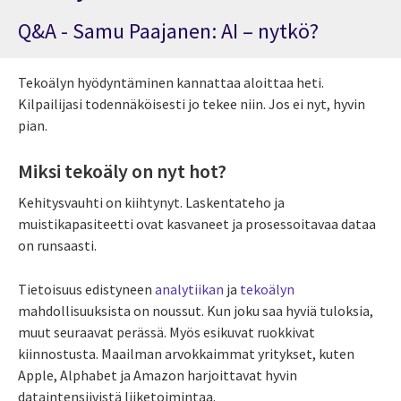
Q&A - Samu Paajanen: AI – nytkö?
Tekoälyn hyödyntäminen kannattaa aloittaa heti.
Kilpailijasi todennäköisesti jo tekee niin. Jos ei nyt, hyvin
pian.
Miksi tekoäly on nyt hot?
Kehitysvauhti on kiihtynyt. Laskentateho ja
muistikapasiteetti ovat kasvaneet ja prosessoitavaa dataa
on runsaasti.
Tietoisuus edistyneen
analytiikan
ja
tekoälyn
mahdollisuuksista on noussut. Kun joku saa hyviä tuloksia,
muut seuraavat perässä. Myös esikuvat ruokkivat
kiinnostusta. Maailman arvokkaimmat yritykset, kuten
Apple, Alphabet ja Amazon harjoittavat hyvin
dataintensiivistä liiketoimintaa.