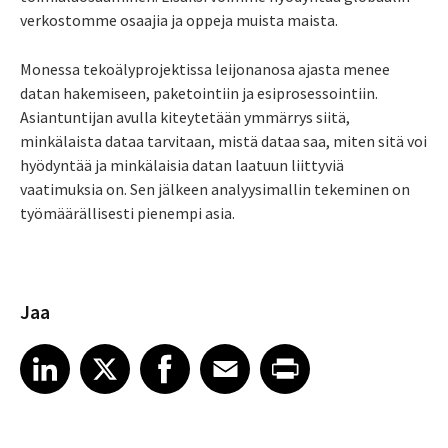
verkostomme osaajia ja oppeja muista maista.
Monessa tekoälyprojektissa leijonanosa ajasta menee
datan hakemiseen, paketointiin ja esiprosessointiin.
Asiantuntijan avulla kiteytetään ymmärrys siitä,
minkälaista dataa tarvitaan, mistä dataa saa, miten sitä voi
hyödyntää ja minkälaisia datan laatuun liittyviä
vaatimuksia on. Sen jälkeen analyysimallin tekeminen on
työmäärällisesti pienempi asia.
Jaa
Share article on LinkedIn
Share article on X
Share article on Facebook
Share article on Email
Share article on Print
LinkedIn
X
Facebook
Email
Print