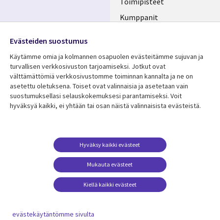
Toimipisteet
Kumppanit
Seuraa meitä
Uutishuone
Evästeiden suostumus
Social
Ura CGI:llä
Käytämme omia ja kolmannen osapuolen evästeitämme sujuvan ja
Media
turvallisen verkkosivuston tarjoamiseksi. Jotkut ovat
FINLAND
välttämättömiä verkkosivustomme toiminnan kannalta ja ne on
asetettu oletuksena. Toiset ovat valinnaisia ​​ja asetetaan vain
Resurssikeskus
Lisätietoa
suostumuksellasi selauskokemuksesi parantamiseksi. Voit
hyväksyä kaikki, ei yhtään tai osan näistä valinnaisista evästeistä.
Library
Legal
Asiakastarinat
Tietosuoja
Links
FINLAND
Artikkelit
Tietosuojaseloste
FINLAND
Blogit
Käyttöehdot
Hyväksy kaikki evästeet
Tapahtumat
Yhteystiedot
Mukauta evästeet
Podcastit
Evästeasetuksesi
Kiellä kaikki evästeet
Viewpoints
Katso lisää
evästekäytäntömme sivulta