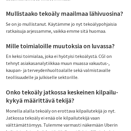
Mullistaako tekoäly maailmaa lähivuosina?
Se on jo mullistanut. Käytämme jo nyt tekoälypohjaisia
ratkaisuja arjessamme, vaikka emme sitä huomaa.
Mille toimialoille muutoksia on luvassa?
En keksi toimialaa, joka ei hyötyisi tekoälystä. CGI on
tehnyt asiakasanalytiikkaa muun muassa vakuutus-,
kaupan- ja terveydenhuoltoalalle sekä valmistavalle
teollisuudelle ja julkiselle sektorille.
Onko tekoäly jatkossa ­keskeinen kilpailu­
kykyä määrittävä tekijä?
Monella alalla tekoäly on erottava kilpailutekijä jo nyt.
Jatkossa tekoäly ei enää ole kilpailutekijä vaan
välttämättömyys. Tulemme varmasti näkemään Uberin