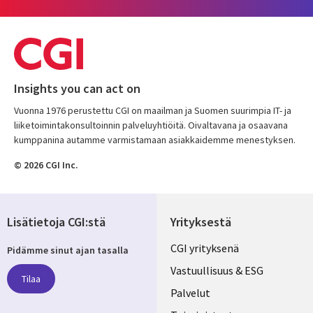
Insights you can act on
Vuonna 1976 perustettu CGI on maailman ja Suomen suurimpia IT- ja
liiketoimintakonsultoinnin palveluyhtiöitä. Oivaltavana ja osaavana
kumppanina autamme varmistamaan asiakkaidemme menestyksen.
© 2026 CGI Inc.
Lisätietoja CGI:stä
Yrityksestä
Useful
CGI yrityksenä
Pidämme sinut ajan tasalla
links
Vastuullisuus & ESG
Tilaa
FINLAND
Palvelut