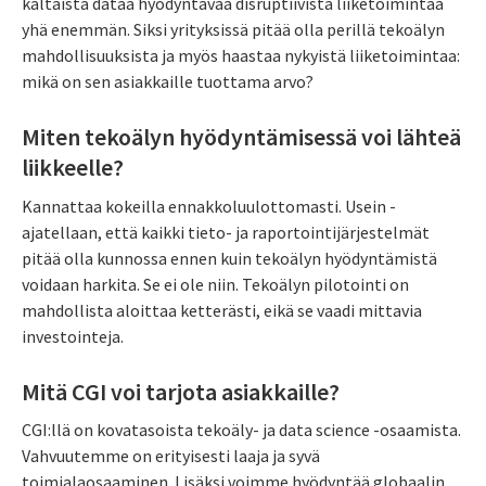
kaltaista dataa hyödyntävää disruptiivista liiketoimintaa
yhä enemmän. Siksi yrityksissä pitää olla perillä tekoälyn
mahdollisuuksista ja myös haastaa nykyistä liiketoimintaa:
mikä on sen asiakkaille tuottama arvo?
Miten tekoälyn hyödyntämisessä voi lähteä
liikkeelle?
Kannattaa kokeilla ennakkoluulottomasti. Usein ­
ajatellaan, että kaikki tieto- ja ­raportointijärjestelmät
pitää olla kunnossa ennen kuin tekoälyn hyödyntämistä
voidaan harkita. Se ei ole niin. Tekoälyn ­pilotointi on
mahdollista aloittaa ketterästi, eikä se ­vaadi mittavia
investointeja.
Mitä CGI voi tarjota asiakkaille?
CGI:llä on kovatasoista tekoäly- ja data science -osaamista.
Vahvuutemme on erityisesti laaja ja syvä
toimialaosaaminen. Lisäksi voimme hyödyntää globaalin