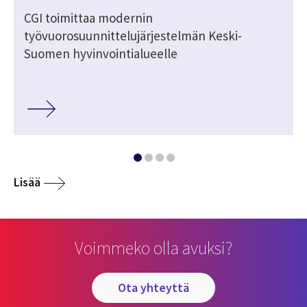
i
CGI toimittaa modernin
työvuorosuunnittelujärjestelmän Keski-
Suomen hyvinvointialueelle
Lisää
Voimmeko olla avuksi?
ota yhteyttä