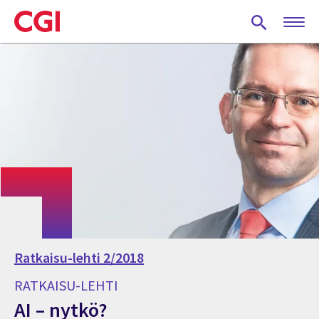
Skip
to
main
content
Ratkaisu-lehti 2/2018
RATKAISU-LEHTI
AI – nytkö?