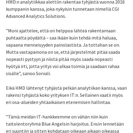
HMD:n analytiikkaa alettiin rakentaa tyhjästä vuonna 2016
kumppanin kanssa, joka nykyisin tunnetaan nimellä CGI
Advanced Analytics Solutions.
”Moni ajattelee, että on helppoa lähteä rakentamaan
puhtaalta pöydältä – saa ikään kuin tehdä mitä haluaa,
vapaana menneisyyden painolastista. Ja tottahan se on.
Mutta vastapainona on se, että järjestelmät pitää saada
nopeasti pystyyn ja niistä pitää myös saada nopeasti
hyötyä irti, jotta yritys voi alkaa toimia ja saadaan rahaa
sisälle”, sanoo Sorvali.
Eikä HMD lähtenyt tyhjästä pelkän analytiikan kanssa, vaan
rakensi tyhjästä koko yrityksen IT:n. Sellainen vaatii myös
eri osa-alueiden yhtäaikaisen etenemisen hallintaa.
”Tämä meidän IT-hankkeemme on ­vähän niin kuin
taitolentoryhmä Blue Angelsin harjoitus. Ensin lennetään
eri suuntiin ja sitten kohdataan oikeaan aikaan oikeassa