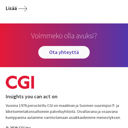
Lisää
Voimmeko olla avuksi?
ota yhteyttä
Insights you can act on
Vuonna 1976 perustettu CGI on maailman ja Suomen suurimpia IT- ja
liiketoimintakonsultoinnin palveluyhtiöitä. Oivaltavana ja osaavana
kumppanina autamme varmistamaan asiakkaidemme menestyksen.
© 2026 CGI Inc.