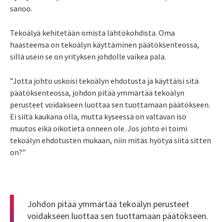
sanoo.
Tekoälyä kehitetään omista lähtökohdista. Oma
haasteensa on tekoälyn käyttäminen päätöksenteossa,
sillä usein se on yrityksen johdolle vaikea pala.
”Jotta johto uskoisi tekoälyn ehdotusta ja käyttäisi sitä
päätöksenteossa, johdon pitää ymmärtää tekoälyn
perusteet voidakseen luottaa sen tuottamaan päätökseen.
Ei siitä kaukana olla, mutta kyseessä on valtavan iso
muutos eikä oikotietä onneen ole. Jos johto ei toimi
tekoälyn ehdotusten mukaan, niin mitäs hyötyä siitä sitten
on?”
Johdon pitää ymmärtää tekoälyn perusteet
voidakseen luottaa sen tuottamaan päätökseen.