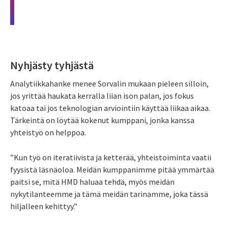
Nyhjästy tyhjästä
Analytiikkahanke menee Sorvalin mukaan pieleen silloin,
jos yrittää haukata kerralla liian ison palan, jos fokus
katoaa tai jos teknologian arviointiin käyttää liikaa aikaa.
Tärkeintä on löytää kokenut kumppani, jonka kanssa
yhteistyö on helppoa.
”Kun työ on iteratiivista ja ketterää, yhteistoiminta vaatii
fyysistä läsnäoloa. Meidän kumppanimme pitää ymmärtää
paitsi se, mitä HMD haluaa tehdä, myös meidän
nykytilanteemme ja tämä meidän tarinamme, joka tässä
hiljalleen kehittyy.”