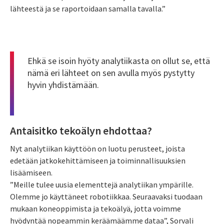
lähteestä ja se raportoidaan samalla tavalla.”
Ehkä se isoin hyöty analytiikasta on ollut se, että
nämä eri lähteet on sen avulla myös pystytty
hyvin yhdistämään.
Antaisitko tekoälyn ehdottaa?
Nyt analytiikan käyttöön on luotu perusteet, joista
edetään jatkokehittämiseen ja toiminnallisuuksien
lisäämiseen.
”Meille tulee uusia elementtejä analytiikan ympärille.
Olemme jo käyttäneet robotiikkaa. Seuraavaksi tuodaan
mukaan koneoppimista ja tekoälyä, jotta voimme
hyödyntää nopeammin keräämäämme dataa”, Sorvali