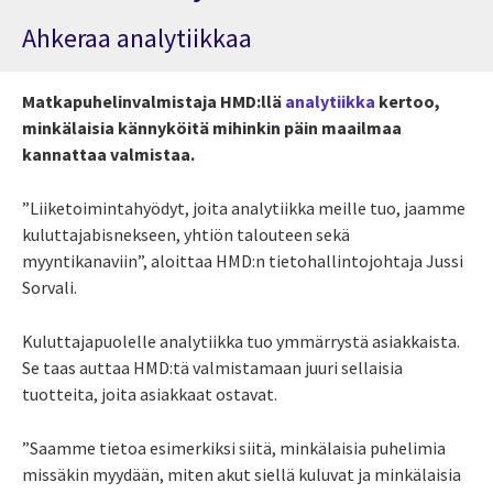
Ahkeraa analytiikkaa
Matkapuhelinvalmistaja HMD:llä
analytiikka
kertoo,
minkälaisia kännyköitä mihinkin päin maailmaa
kannattaa valmistaa.
”Liiketoimintahyödyt, joita analytiikka meille tuo, jaamme
kuluttajabisnekseen, yhtiön talouteen sekä
myyntikanaviin”, aloittaa HMD:n tietohallintojohtaja Jussi
Sorvali.
Kuluttajapuolelle analytiikka tuo ymmärrystä asiakkaista.
Se taas auttaa HMD:tä valmistamaan juuri sellaisia
tuotteita, joita asiakkaat ostavat.
”Saamme tietoa esimerkiksi siitä, minkälaisia puhelimia
missäkin myydään, miten akut siellä kuluvat ja minkälaisia