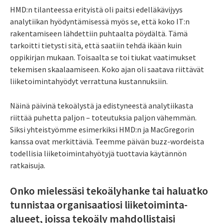
HMD:n tilanteessa erityistä oli paitsi edelläkävijyys
analytiikan hyödyntämisessä myös se, että koko IT:n
rakentamiseen lähdettiin puhtaalta pöydältä. Tämä
tarkoitti tietysti sitä, että saatiin tehdä ikään kuin
oppikirjan mukaan. Toisaalta se toi tiukat vaatimukset
tekemisen skaalaamiseen. Koko ajan oli saatava riittävät
liiketoimintahyödyt verrattuna kustannuksiin.
Näinä päivinä tekoälystä ja edistyneestä analytiikasta
riittää puhetta paljon – toteutuksia paljon vähemmän.
Siksi yhteistyömme esimerkiksi HMD:n ja MacGregorin
kanssa ovat merkittäviä. Teemme päivän buzz-wordeista
todellisia liiketoimintahyötyjä tuottavia käytännön
ratkaisuja.
Onko mielessäsi tekoälyhanke tai haluatko
tunnistaa organisaatiosi liiketoiminta-
alueet, joissa tekoäly mahdollistaisi