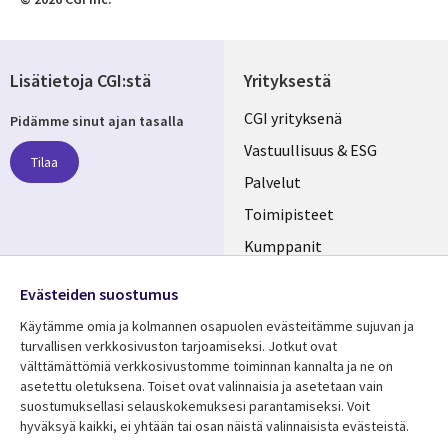
Lisätietoja CGI:stä
Yrityksestä
Useful
CGI yrityksenä
Pidämme sinut ajan tasalla
links
Vastuullisuus & ESG
Tilaa
FINLAND
Palvelut
Toimipisteet
Kumppanit
Seuraa meitä
Uutishuone
Evästeiden suostumus
Social
Ura CGI:llä
Käytämme omia ja kolmannen osapuolen evästeitämme sujuvan ja
Media
turvallisen verkkosivuston tarjoamiseksi. Jotkut ovat
FINLAND
välttämättömiä verkkosivustomme toiminnan kannalta ja ne on
asetettu oletuksena. Toiset ovat valinnaisia ​​ja asetetaan vain
Resurssikeskus
Lisätietoa
suostumuksellasi selauskokemuksesi parantamiseksi. Voit
hyväksyä kaikki, ei yhtään tai osan näistä valinnaisista evästeistä.
Library
Legal
Asiakastarinat
Tietosuoja