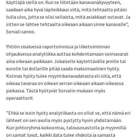
käyttäjiä siellä on. Kun se liitetään kanavanäkyvyyteen,
saadaan aika hyvä läpileikkaus siitä, mitä tehtaalta pitäisi
tulla ulos, jotta se olisi sellaista, mitä asiakkaat ostavat. Ja
sitten se lähtee tehtaalta oikeaan aikaan sinne kanavalle”,
Sorvali sanoo.
Yhtiön sisäisessä raportoinnissa ja liiketoiminnan
ohjauksessa analytiikka auttaa kohdentamaan voimavarat
aina oikeaan paikkaan. Jokaiselle käytettävälle jenille tai
eurolle tai dollarille pitää saada maksimaalinen hyöty.
Kolmas hyöty tulee myyntikanavadatasta eli siitä, että
oikeaa tavaraa on oikean verran oikeaan aikaan oikeassa
paikassa. Tästä hyötyvät Sorvalin mukaan myös
operaattorit.
”Ehkä se isoin hyöty analytiikasta on ollut se, että nämä eri
lähteet on sen avulla myös pystytty hyvin yhdistämään.
Kun johtoryhmä kokoontuu, talousosastolla ja myynnillä
on samat luvut, kaikki data tulee yhdestä ja samasta