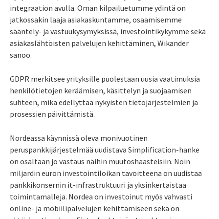
integraation avulla. Oman kilpailuetumme ydintä on
jatkossakin laaja asiakaskuntamme, osaamisemme
sääntely- ja vastuukysymyksissä, investointikykymme sekä
asiakaslähtöisten palvelujen kehittäminen, Wikander
sanoo.
GDPR merkitsee yrityksille puolestaan uusia vaatimuksia
henkilötietojen keräämisen, käsittelyn ja suojaamisen
suhteen, mikä edellyttää nykyisten tietojärjestelmien ja
prosessien päivittämistä.
Nordeassa käynnissä oleva monivuotinen
peruspankkijärjestelmää uudistava Simplification-hanke
on osaltaan jo vastaus näihin muutoshaasteisiin. Noin
miljardin euron investointiloikan tavoitteena on uudistaa
pankkikonsernin it-infrastruktuuri ja yksinkertaistaa
toimintamalleja. Nordea on investoinut myös vahvasti
online- ja mobiilipalvelujen kehittämiseen sekä on