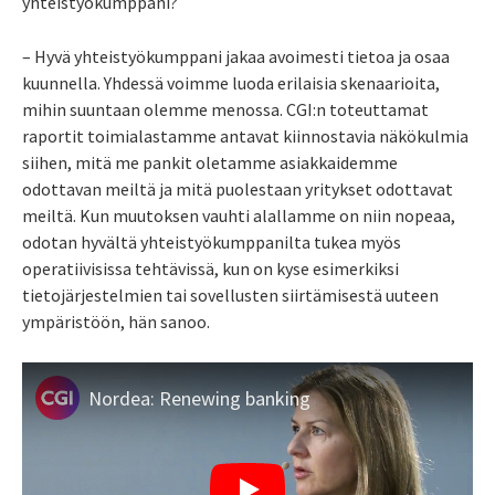
yhteistyökumppani?
– Hyvä yhteistyökumppani jakaa avoimesti tietoa ja osaa
kuunnella. Yhdessä voimme luoda erilaisia skenaarioita,
mihin suuntaan olemme menossa. CGI:n toteuttamat
raportit toimialastamme antavat kiinnostavia näkökulmia
siihen, mitä me pankit oletamme asiakkaidemme
odottavan meiltä ja mitä puolestaan yritykset odottavat
meiltä. Kun muutoksen vauhti alallamme on niin nopeaa,
odotan hyvältä yhteistyökumppanilta tukea myös
operatiivisissa tehtävissä, kun on kyse esimerkiksi
tietojärjestelmien tai sovellusten siirtämisestä uuteen
ympäristöön, hän sanoo.
Nordea: Renewing banking