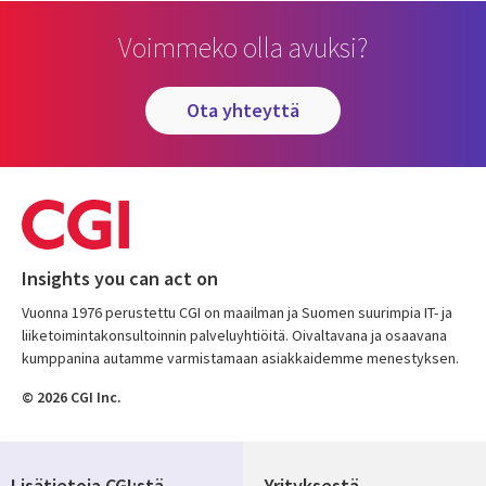
Voimmeko olla avuksi?
ota yhteyttä
Insights you can act on
Vuonna 1976 perustettu CGI on maailman ja Suomen suurimpia IT- ja
liiketoimintakonsultoinnin palveluyhtiöitä. Oivaltavana ja osaavana
kumppanina autamme varmistamaan asiakkaidemme menestyksen.
© 2026 CGI Inc.
Lisätietoja CGI:stä
Yrityksestä