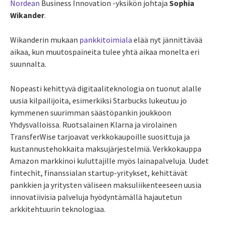
Nordean
Business Innovation -yksikön johtaja
Sophia
Wikander
.
Wikanderin mukaan
pankkitoimiala
elää nyt jännittävää
aikaa, kun muutospaineita tulee yhtä aikaa monelta eri
suunnalta.
Nopeasti kehittyvä digitaaliteknologia on tuonut alalle
uusia kilpailijoita, esimerkiksi Starbucks lukeutuu jo
kymmenen suurimman säästöpankin joukkoon
Yhdysvalloissa. Ruotsalainen Klarna ja virolainen
TransferWise tarjoavat verkkokaupoille suosittuja ja
kustannustehokkaita maksujärjestelmiä. Verkkokauppa
Amazon markkinoi kuluttajille myös lainapalveluja. Uudet
fintechit, finanssialan startup-yritykset, kehittävät
pankkien ja yritysten väliseen maksuliikenteeseen uusia
innovatiivisia palveluja hyödyntämällä hajautetun
arkkitehtuurin teknologiaa.