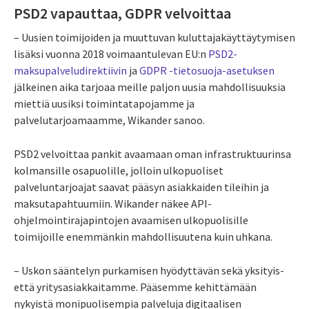
PSD2 vapauttaa, GDPR velvoittaa
– Uusien toimijoiden ja muuttuvan kuluttajakäyttäytymisen
lisäksi vuonna 2018 voimaantulevan EU:n
PSD2-
maksupalveludirektiivin
ja
GDPR -tietosuoja-asetuksen
jälkeinen aika tarjoaa meille paljon uusia mahdollisuuksia
miettiä uusiksi toimintatapojamme ja
palvelutarjoamaamme, Wikander sanoo.
PSD2 velvoittaa pankit avaamaan oman infrastruktuurinsa
kolmansille osapuolille, jolloin ulkopuoliset
palveluntarjoajat saavat pääsyn asiakkaiden tileihin ja
maksutapahtuumiin. Wikander näkee API-
ohjelmointirajapintojen avaamisen ulkopuolisille
toimijoille enemmänkin mahdollisuutena kuin uhkana.
– Uskon sääntelyn purkamisen hyödyttävän sekä yksityis-
että yritysasiakkaitamme. Pääsemme kehittämään
nykyistä monipuolisempia palveluja digitaalisen