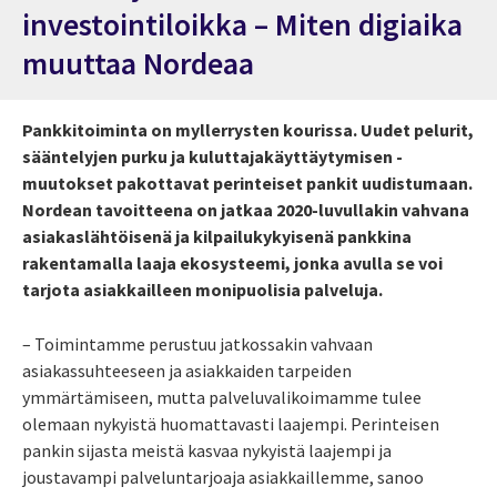
investointiloikka – Miten digiaika
muuttaa Nordeaa
Pankkitoiminta on myllerrysten kourissa. Uudet pelurit,
sääntelyjen purku ja kuluttaja­käyttäytymisen ­
muutokset pakottavat perinteiset pankit uudistumaan.
Nordean ­tavoitteena on jatkaa 2020-luvullakin vahvana
asiakaslähtöisenä ja kilpailukykyisenä pankkina
rakentamalla laaja ekosysteemi, jonka avulla se voi
tarjota asiakkailleen monipuolisia palveluja.
–
Toimintamme perustuu jatkossakin vahvaan
asiakassuhteeseen ja asiakkaiden tarpeiden
ymmärtämiseen, mutta palveluvalikoimamme tulee
olemaan nykyistä huomattavasti laajempi. Perinteisen
pankin sijasta meistä kasvaa nykyistä laajempi ja
joustavampi palveluntarjoaja asiakkaillemme, sanoo