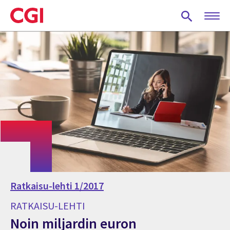
Skip
to
main
content
Ratkaisu-lehti 1/2017
RATKAISU-LEHTI
Noin miljardin euron