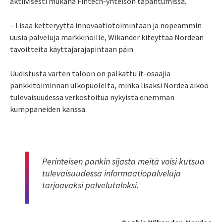
aktiivisesti mukana Fintech-yhteisön tapahtumissa.
– Lisää ketteryyttä innovaatiotoimintaan ja nopeammin
uusia palveluja markkinoille, Wikander kiteyttää Nordean
tavoitteita käyttäjärajapintaan päin.
Uudistusta varten taloon on palkattu it-osaajia
pankkitoiminnan ulkopuolelta, minkä lisäksi Nordea aikoo
tulevaisuudessa verkostoitua nykyistä enemmän
kumppaneiden kanssa.
Perinteisen pankin sijasta meitä voisi kutsua
tulevaisuudessa informaatiopalveluja
tarjoavaksi palvelutaloksi.