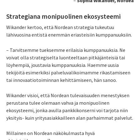
–
Sophia Wikander, Nordea
Strategiana monipuolinen ekosysteemi
Wikander kertoo, että Nordean strategia tukeutuu
lähivuosina entistä enemmän eriasteisiin kumppanuuksiin.
– Tarvitsemme tueksemme erilaisia kumppanuuksia. Ne
voivat olla strategiselta luonteeltaan pitkäjänteisiä tai
löyhempiä, joustavia kumppanuuksia. Haemme uusia
tekijöitä esimerkiksi palveluvalikoimamme rikastamiseen
tai innovaatiotoiminnan kehittämiseen, hän sanoo.
Wikander visioi, että Nordean tulevaisuuden menestyksen
perustana tulee olemaan vahva ja monipuolinen
ekosysteemi, jonka avulla pankkikonserni voi tarjota niin
yksityis- kuin yritysasiakkailleen alan parhaimmat palvelut.
Millainen on Nordean näkökulmasta hyvä