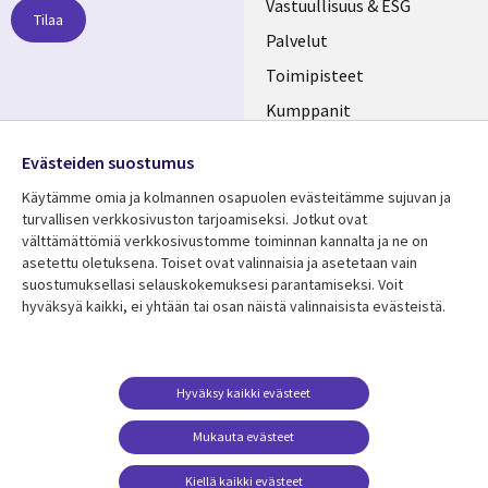
links
Vastuullisuus & ESG
Tilaa
FINLAND
Palvelut
Toimipisteet
Kumppanit
Seuraa meitä
Uutishuone
Evästeiden suostumus
Social
Ura CGI:llä
Käytämme omia ja kolmannen osapuolen evästeitämme sujuvan ja
Media
turvallisen verkkosivuston tarjoamiseksi. Jotkut ovat
FINLAND
välttämättömiä verkkosivustomme toiminnan kannalta ja ne on
asetettu oletuksena. Toiset ovat valinnaisia ​​ja asetetaan vain
Resurssikeskus
Lisätietoa
suostumuksellasi selauskokemuksesi parantamiseksi. Voit
hyväksyä kaikki, ei yhtään tai osan näistä valinnaisista evästeistä.
Library
Legal
Asiakastarinat
Tietosuoja
Links
FINLAND
Artikkelit
Tietosuojaseloste
FINLAND
Blogit
Käyttöehdot
Hyväksy kaikki evästeet
Tapahtumat
Yhteystiedot
Mukauta evästeet
Podcastit
Evästeasetuksesi
Kiellä kaikki evästeet