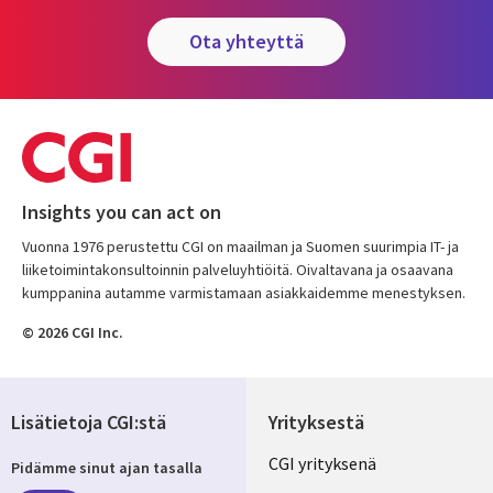
ota yhteyttä
Insights you can act on
Vuonna 1976 perustettu CGI on maailman ja Suomen suurimpia IT- ja
liiketoimintakonsultoinnin palveluyhtiöitä. Oivaltavana ja osaavana
kumppanina autamme varmistamaan asiakkaidemme menestyksen.
© 2026 CGI Inc.
Lisätietoja CGI:stä
Yrityksestä
Useful
CGI yrityksenä
Pidämme sinut ajan tasalla