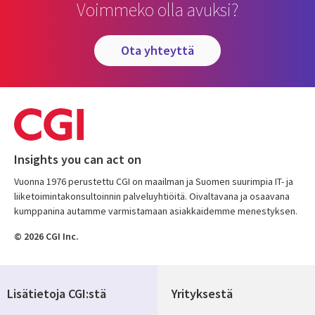
Voimmeko olla avuksi?
ota yhteyttä
Insights you can act on
Vuonna 1976 perustettu CGI on maailman ja Suomen suurimpia IT- ja
liiketoimintakonsultoinnin palveluyhtiöitä. Oivaltavana ja osaavana
kumppanina autamme varmistamaan asiakkaidemme menestyksen.
© 2026 CGI Inc.
Lisätietoja CGI:stä
Yrityksestä