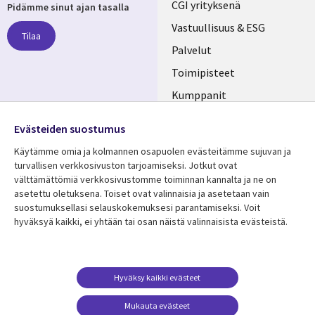
Useful
CGI yrityksenä
Pidämme sinut ajan tasalla
links
Vastuullisuus & ESG
Tilaa
FINLAND
Palvelut
Toimipisteet
Kumppanit
Seuraa meitä
Uutishuone
Evästeiden suostumus
Social
Ura CGI:llä
Käytämme omia ja kolmannen osapuolen evästeitämme sujuvan ja
Media
turvallisen verkkosivuston tarjoamiseksi. Jotkut ovat
FINLAND
välttämättömiä verkkosivustomme toiminnan kannalta ja ne on
asetettu oletuksena. Toiset ovat valinnaisia ​​ja asetetaan vain
Resurssikeskus
Lisätietoa
suostumuksellasi selauskokemuksesi parantamiseksi. Voit
hyväksyä kaikki, ei yhtään tai osan näistä valinnaisista evästeistä.
Library
Legal
Asiakastarinat
Tietosuoja
Links
FINLAND
Artikkelit
Tietosuojaseloste
FINLAND
Blogit
Käyttöehdot
Hyväksy kaikki evästeet
Tapahtumat
Yhteystiedot
Mukauta evästeet