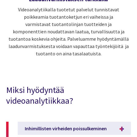
Videoanalytiikalla tuotetut palvelut tunnistavat
poikkeamia tuotantoketjun eri vaiheissa ja
varmistavat tuotantolinjan tuotteiden ja
komponenttien noudattavan laatua, turvallisuutta ja
tuotantoa koskevia ohjeita. Palveluamme hyödyntämällä
laadunvarmistuksesta voidaan vapauttaa työntekijöitä ja
tuotanto on aina tasalaatuista.
Miksi hyödyntää
videoanalytiikkaa?
Inhimillisten virheiden poissulkeminen