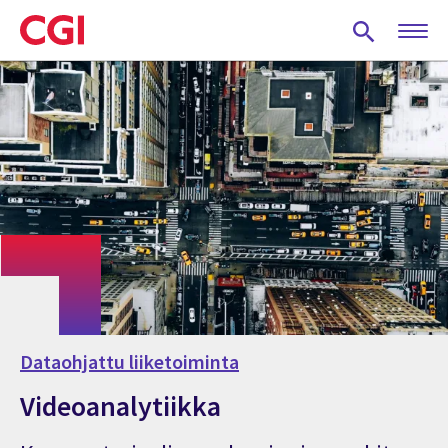
Skip
to
main
content
Dataohjattu liiketoiminta
Videoanalytiikka