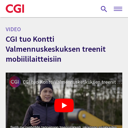
Skip
to
main
content
VIDEO
CGI tuo Kontti
Valmennuskeskuksen treenit
mobiililaitteisiin
CGI tuo Kontti Valmennuskeskuksen treenit mobiililaitteisiin