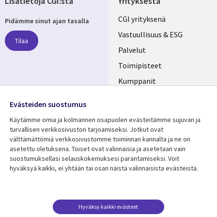
Lisätietoja CGI:stä
Yrityksestä
Useful
CGI yrityksenä
Pidämme sinut ajan tasalla
links
Vastuullisuus & ESG
Tilaa
FINLAND
Palvelut
Toimipisteet
Kumppanit
Seuraa meitä
Uutishuone
Evästeiden suostumus
Social
Ura CGI:llä
Käytämme omia ja kolmannen osapuolen evästeitämme sujuvan ja
Media
turvallisen verkkosivuston tarjoamiseksi. Jotkut ovat
FINLAND
välttämättömiä verkkosivustomme toiminnan kannalta ja ne on
asetettu oletuksena. Toiset ovat valinnaisia ​​ja asetetaan vain
Resurssikeskus
Lisätietoa
suostumuksellasi selauskokemuksesi parantamiseksi. Voit
hyväksyä kaikki, ei yhtään tai osan näistä valinnaisista evästeistä.
Library
Legal
Asiakastarinat
Tietosuoja
Links
FINLAND
Artikkelit
Tietosuojaseloste
FINLAND
Blogit
Käyttöehdot
Hyväksy kaikki evästeet