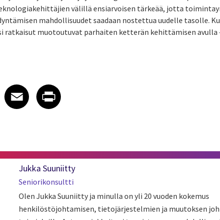
teknologiakehittäjien välillä ensiarvoisen tärkeää, jotta toiminta
dyntämisen mahdollisuudet saadaan nostettua uudelle tasolle.
iksi ratkaisut muotoutuvat parhaiten ketterän kehittämisen avulla 
 on LinkedIn
icle on X
e article on Facebook
Share article on Email
Share article on Print
Facebook
Email
Print
Jukka Suuniitty
Seniorikonsultti
Olen Jukka Suuniitty ja minulla on yli 20 vuoden kokemus
henkilöstöjohtamisen, tietojärjestelmien ja muutoksen joh