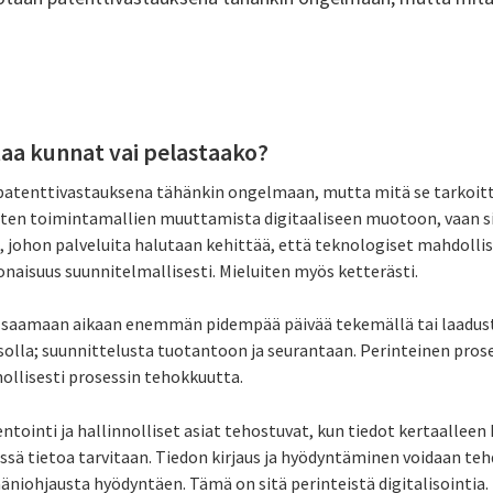
staa kunnat vai pelastaako?
n patenttivastauksena tähänkin ongelmaan, mutta mitä se tarkoit
isten toimintamallien muuttamista digitaaliseen muotoon, vaan s
 johon palveluita halutaan kehittää, että teknologiset mahdollis
onaisuus suunnitelmallisesti. Mieluiten myös ketterästi.
iin saamaan aikaan enemmän pidempää päivää tekemällä tai laadust
solla; suunnittelusta tuotantoon ja seurantaan. Perinteinen prose
ollisesti prosessin tehokkuutta.
tointi ja hallinnolliset asiat tehostuvat, kun tiedot kertaalleen k
ssä tietoa tarvitaan. Tiedon kirjaus ja hyödyntäminen voidaan teh
ääniohjausta hyödyntäen. Tämä on sitä perinteistä digitalisointia.