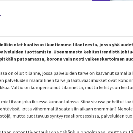
y
 sinäkin olet huolissasi kuntiemme tilanteesta, jossa yhä uudet
n palveluiden tuottamista. Useammasta kehitystrendistä johtu
o pitkään putoamassa, korona vain nosti vaikeuskertoimen uud
sa on ollut tilanne, jossa palveluiden tarve on kasvanut samalla 
en palveluiden määrällinen tarve ja laatuvaatimukset ovat kohon
eikkoa. Valtio on kompensoinut tilannetta, mutta kehitys on kestä
 mietitään joka ikisessä kunnantalossa. Siinä sivussa pohdituttaa 
 tehtävissä, jotta vähemmällä saataisiin aikaan enemmän? Menole
stöjä, mutta tuottavuus syntyy reaaliprosessissa, palveluiden tu
rjotaan patenttivastauksena tähänkin ongelmaan, mutta mitä