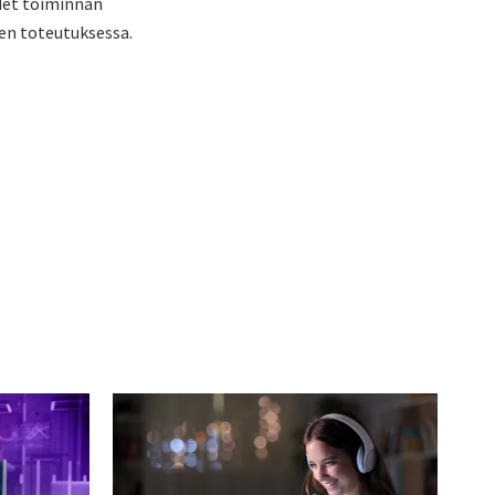
det toiminnan
en toteutuksessa.