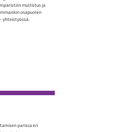
ympäristön mullistus ja
 Kummankin osapuolen
– yhteistyössä.
tamisen parissa eri