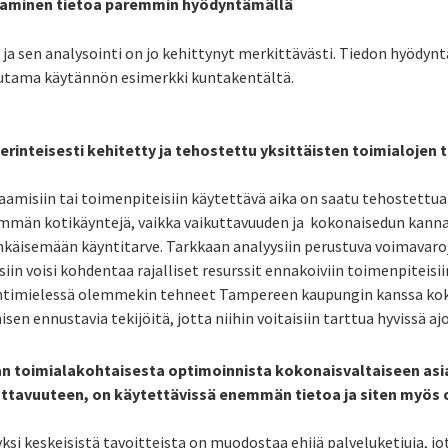
staminen tietoa paremmin hyödyntämällä
 ja sen analysointi on jo kehittynyt merkittävästi. Tiedon hyödyn
uutama käytännön esimerkki kuntakentältä.
rinteisesti kehitetty ja tehostettu yksittäisten toimialojen t
taamisiin tai toimenpiteisiin käytettävä aika on saatu tehostettu
mmän kotikäyntejä, vaikka vaikuttavuuden ja kokonaisedun kannal
käisemään käyntitarve. Tarkkaan analyysiin perustuva voimavar
iin voisi kohdentaa rajalliset resurssit ennakoiviin toimenpiteisii
ntimielessä olemmekin tehneet Tampereen kaupungin kanssa kok
en ennustavia tekijöitä, jotta niihin voitaisiin tarttua hyvissä ajo
 toimialakohtaisesta optimoinnista kokonaisvaltaiseen as
uttavuuteen, on käytettävissä enemmän tietoa ja siten my
ksi keskeisistä tavoitteista on muodostaa ehjiä palveluketjuja, j