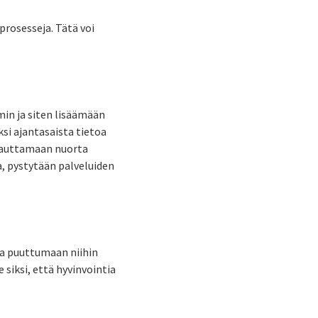
prosesseja. Tätä voi
in ja siten lisäämään
si ajantasaista tietoa
y auttamaan nuorta
, pystytään palveluiden
ja puuttumaan niihin
 siksi, että hyvinvointia