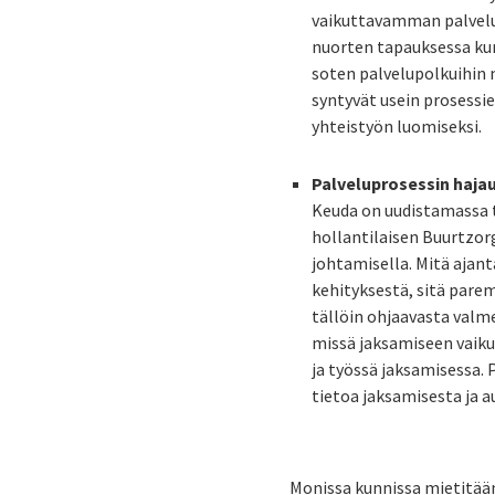
vaikuttavamman palvelun
nuorten tapauksessa kun
soten palvelupolkuihin 
syntyvät usein prosessi
yhteistyön luomiseksi.
Palveluprosessin hajau
Keuda on uudistamassa t
hollantilaisen Buurtzor
johtamisella. Mitä ajant
kehityksestä, sitä pare
tällöin ohjaavasta valm
missä jaksamiseen vaiku
ja työssä jaksamisessa.
tietoa jaksamisesta ja 
Monissa kunnissa mietitään 