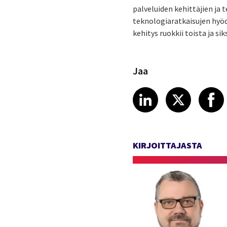
palveluiden kehittäjien ja 
teknologiaratkaisujen hyö
kehitys ruokkii toista ja s
Jaa
Share article
Share art
Shar
LinkedIn
X
KIRJOITTAJASTA