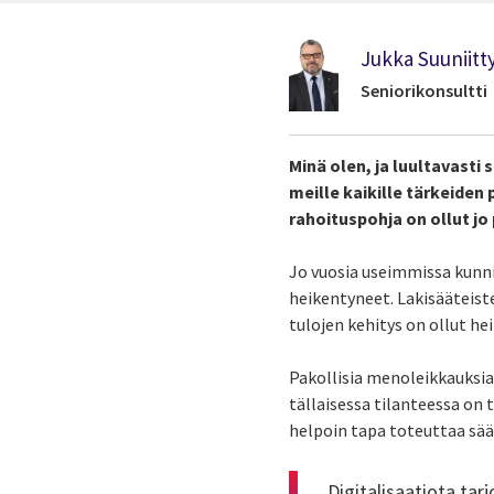
Jukka Suuniitt
Seniorikonsultti
Minä olen, ja luultavasti
meille kaikille tärkeide
rahoituspohja on ollut j
Jo vuosia useimmissa kunnis
heikentyneet. Lakisääteist
tulojen kehitys on ollut h
Pakollisia menoleikkauksia
tällaisessa tilanteessa on
helpoin tapa toteuttaa sää
Digitalisaatiota ta