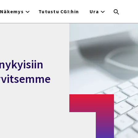
Näkemys
Tutustu CGI:hin
Ura
nykyisiin
arvitsemme