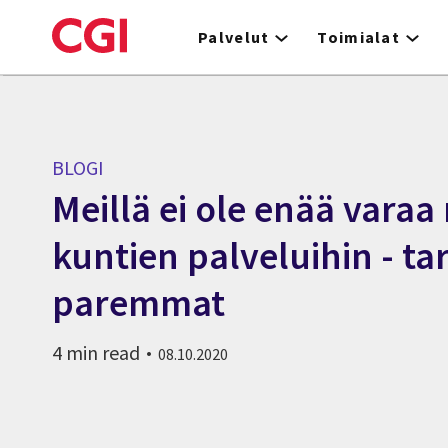
Skip
to
Palvelut
Toimialat
main
content
BLOGI
Meillä ei ole enää varaa 
kuntien palveluihin - t
paremmat
4 min read
08.10.2020