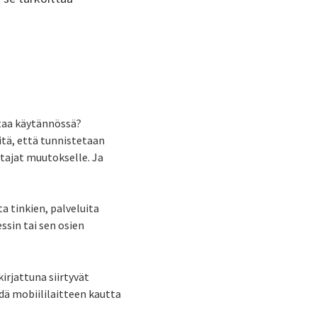
taa käytännössä?
itä, että tunnistetaan
tajat muutokselle. Ja
a tinkien, palveluita
ssin tai sen osien
irjattuna siirtyvät
dä mobiililaitteen kautta