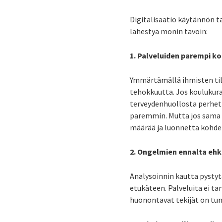
Digitalisaatio käytännön ta
lähestyä monin tavoin:
1. Palveluiden parempi k
Ymmärtämällä ihmisten til
tehokkuutta. Jos koulukuraa
terveydenhuollosta perhet
paremmin. Mutta jos sama t
määrää ja luonnetta kohde
2. Ongelmien ennalta ehk
Analysoinnin kautta pysty
etukäteen. Palveluita ei ta
huonontavat tekijät on tun