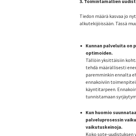
3. Toimintamallien uudi
Tiedon määrä kasvaa jo nyt
alkutekijöissään. Tässä m
Kunnan palveluita on pe
optimoiden.
Tällöin yksittäisiin koh
tehdä määrällisesti ene
paremminkin ennalta eh
ennakoiviin toimenpiteis
käyntitarpeen. Ennakoi
tunnistamaan syrjäytymis
Kun huomio suunnataan
palveluprosessin vaik
vaikutuskeinoja.
Koko sote-uudistuksen y