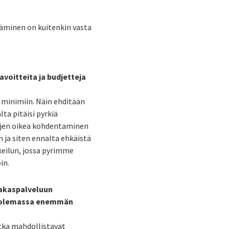
täminen on kuitenkin vasta
avoitteita ja budjetteja
a minimiin. Näin ehditään
ta pitäisi pyrkiä
ojen oikea kohdentaminen
n ja siten ennalta ehkäistä
eilun, jossa pyrimme
in.
iakaspalveluun
ös olemassa enemmän
otka mahdollistavat