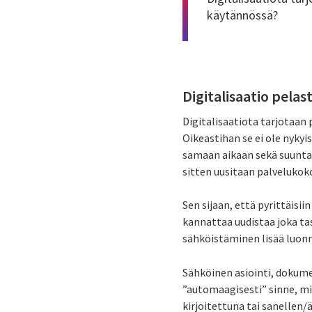
käytännössä?
Digitalisaatio pela
Digitalisaatiota tarjotaa
Oikeastihan se ei ole nyky
samaan aikaan sekä suunta,
sitten uusitaan palvelukok
Sen sijaan, että pyrittäis
kannattaa uudistaa joka ta
sähköistäminen lisää luonn
Sähköinen asiointi, dokumen
”automaagisesti” sinne, mi
kirjoitettuna tai sanellen/