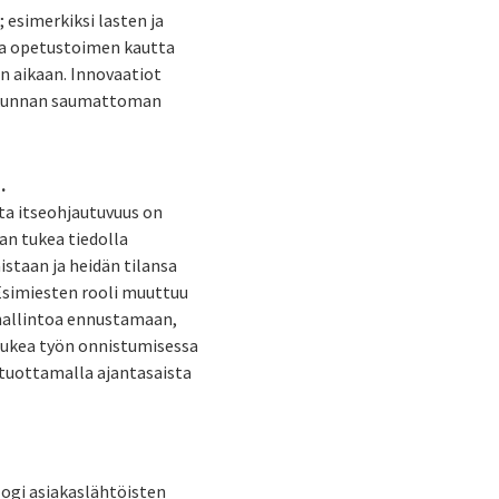
esimerkiksi lasten ja
 ja opetustoimen kautta
n aikaan. Innovaatiot
maakunnan saumattoman
.
ta itseohjautuvuus on
an tukea tiedolla
istaan ja heidän tilansa
Esimiesten rooli muuttuu
öhallintoa ennustamaan,
 tukea työn onnistumisessa
 tuottamalla ajantasaista
logi asiakaslähtöisten