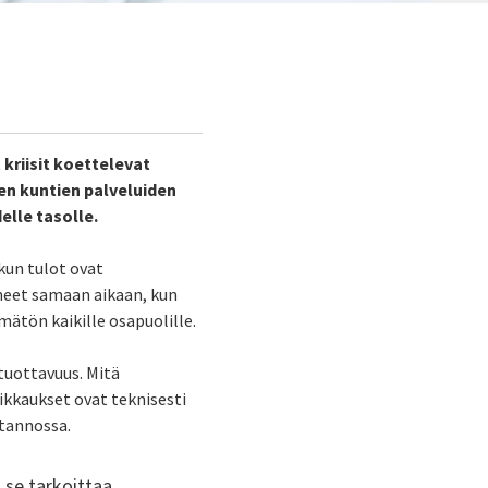
 kriisit koettelevat
en kuntien palveluiden
elle tasolle.
kun tulot ovat
neet samaan aikaan, kun
mätön kaikille osapuolille.
tuottavuus. Mitä
ikkaukset ovat teknisesti
otannossa.
 se tarkoittaa