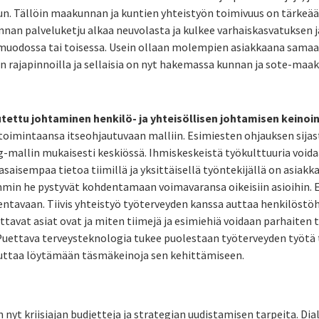
. Tällöin maakunnan ja kuntien yhteistyön toimivuus on tärkeää; 
nan palveluketju alkaa neuvolasta ja kulkee varhaiskasvatuksen
muodossa tai toisessa. Usein ollaan molempien asiakkaana samaa
en rajapinnoilla ja sellaisia on nyt hakemassa kunnan ja sote-
tettu johtaminen henkilö- ja yhteisöllisen johtamisen keinoin
oimintaansa itseohjautuvaan malliin. Esimiesten ohjauksen sijas
g-mallin mukaisesti keskiössä. Ihmiskeskeistä työkulttuuria voida
asaisempaa tietoa tiimillä ja yksittäisellä työntekijällä on asiakka
mmin he pystyvät kohdentamaan voimavaransa oikeisiin asioihin. 
entavaan. Tiivis yhteistyö työterveyden kanssa auttaa henkilöst
ttavat asiat ovat ja miten tiimejä ja esimiehiä voidaan parhaiten
 Puettava terveysteknologia tukee puolestaan työterveyden työtä
auttaa löytämään täsmäkeinoja sen kehittämiseen.
nyt kriisiajan budjetteja ja strategian uudistamisen tarpeita. Dia