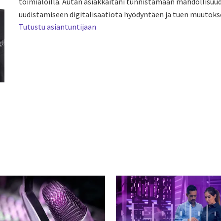
toimialoilla. Autan asiakkaitani tunnistamaan mahdollisuu
uudistamiseen digitalisaatiota hyödyntäen ja tuen muutoks
Tutustu asiantuntijaan