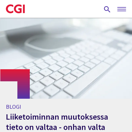
Skip
to
main
content
BLOGI
Liiketoiminnan muutoksessa
tieto on valtaa - onhan valta