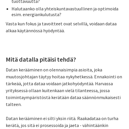
tuottavuutta?
Halutaanko olla yhteiskuntavastuullinen ja optimoida
esim. energiankulutusta?
Vasta kun fokus ja tavoitteet ovat selvillä, voidaan dataa
alkaa käytännössä hyödyntää.
Mitä datalla pitäisi tehdä?
Datan kerääminen on olennaisimpia asioita, joka
muutosjohtajan täytyy hoitaa nykyhetkessä. Ennakointi on
tärkeää, jotta dataa voidaan jatkohyödyntää. Harvassa
yrityksessä ollaan kuitenkaan vielä tilanteessa, jossa
toimintaympäristöstä kerätään dataa säännönmukaisesti
talteen.
Datan kerääminen ei silti yksin riitä. Raakadataa on turha
kerätä, jos sitä ei prosessoida ja jaeta - vähintäänkin