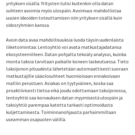
yrityksen sisällä. Yritysten tulisi kuitenkin olla datan
suhteen avoimia myös ulospäin. Avoimuus mahdollistaa
uusien ideoiden toteuttamisen niin yrityksen sisällä kuin
sidosryhmien kanssa.
Avoin data avaa mahdollisuuksia luoda täysin uudenlaista
liiketoimintaa: Lentoyhtiö voi avata matkustajadatansa
ekosysteemilleen. Datan pohjalta tekoäly analysoi, kuinka
monta taksia tarvitaan paikalle koneen laskeutuessa. Tieto
taksijonon pituudesta lähetetään automaattisesti suoraan
matkustajille sääolosuhteet huomioivaan ennakoivaan
malliin perustuen. Asiakas on tyytyväinen, koska saa
proaktiivisesti tietoa eikä joudu odottamaan taksijonossa,
lentoyhtiö saa korvauksen datan myymisestä ulospäin ja
taksiyhtiö parempaa katetta tarkasti optimoidusta
kuljettamisesta. Toiminnanohjausta parhaimmillaan
useamman osapuolen välillä.