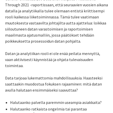
Through 2021 -raportissaan, että seuraavien vuosien aikana
datalla ja analytiikalla tulee olemaan entistä kriittisempi
rooli kaikessa liiketoiminnassa. Tämä tulee vaatimaan
muutoksesta vastaavilta johtajilta uutta ajattelua: loikkaa
siiloutuneen datan varastoimisen ja raportoimisen
maailmasta ajatusmalliin, jossa päätökset tehdään
poikkeuksetta prosessoidun datan pohjalta.
Datan ja analytiikan rooli ei ole enää peilata mennyttä,
vaan aktiivisesti käynnistää ja ohjata tulevaisuuden
toimintaa.
Data tarjoaa lukemattomia mahdollisuuksia. Haasteeksi
saattaakin muodostua fokuksen rajaaminen: mitä datan
avulla halutaan ensimmäiseksi saavuttaa?
Halutaanko palvella paremmin useampia asiakkaita?
Halutaanko ratkaista ongelmia tai parantaa