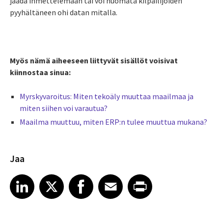
jäädä ihmettelemään tai voi huomata kilpailijoiden
pyyhältäneen ohi datan mitalla.
Myös nämä aiheeseen liittyvät sisällöt voisivat
kiinnostaa sinua:
Myrskyvaroitus: Miten tekoäly muuttaa maailmaa ja
miten siihen voi varautua?
Maailma muuttuu, miten ERP:n tulee muuttua mukana?
Jaa
Share article on LinkedIn
Share article on X
Share article on Facebook
Share article on Email
Share article on Print
LinkedIn
X
Facebook
Email
Print