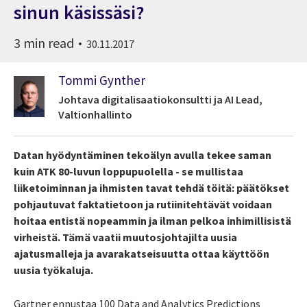
sinun käsissäsi?
3 min read
30.11.2017
Tommi Gynther
Johtava digitalisaatiokonsultti ja AI Lead,
Valtionhallinto
Datan hyödyntäminen tekoälyn avulla tekee saman
kuin ATK 80-luvun loppupuolella - se mullistaa
liiketoiminnan ja ihmisten tavat tehdä töitä: päätökset
pohjautuvat faktatietoon ja rutiinitehtävät voidaan
hoitaa entistä nopeammin ja ilman pelkoa inhimillisistä
virheistä. Tämä vaatii muutosjohtajilta uusia
ajatusmalleja ja avarakatseisuutta ottaa käyttöön
uusia työkaluja.
Gartner ennustaa 100 Data and Analytics Predictions