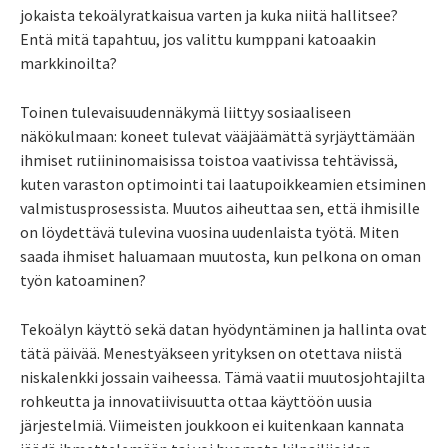
jokaista tekoälyratkaisua varten ja kuka niitä hallitsee?
Entä mitä tapahtuu, jos valittu kumppani katoaakin
markkinoilta?
Toinen tulevaisuudennäkymä liittyy sosiaaliseen
näkökulmaan: koneet tulevat vääjäämättä syrjäyttämään
ihmiset rutiininomaisissa toistoa vaativissa tehtävissä,
kuten varaston optimointi tai laatupoikkeamien etsiminen
valmistusprosessista. Muutos aiheuttaa sen, että ihmisille
on löydettävä tulevina vuosina uudenlaista työtä. Miten
saada ihmiset haluamaan muutosta, kun pelkona on oman
työn katoaminen?
Tekoälyn käyttö sekä datan hyödyntäminen ja hallinta ovat
tätä päivää. Menestyäkseen yrityksen on otettava niistä
niskalenkki jossain vaiheessa. Tämä vaatii muutosjohtajilta
rohkeutta ja innovatiivisuutta ottaa käyttöön uusia
järjestelmiä. Viimeisten joukkoon ei kuitenkaan kannata