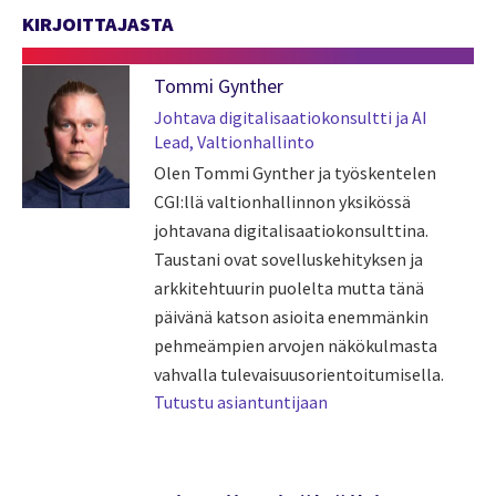
KIRJOITTAJASTA
Tommi Gynther
Johtava digitalisaatiokonsultti ja AI
Lead, Valtionhallinto
Olen Tommi Gynther ja työskentelen
CGI:llä valtionhallinnon yksikössä
johtavana digitalisaatiokonsulttina.
Taustani ovat sovelluskehityksen ja
arkkitehtuurin puolelta mutta tänä
päivänä katson asioita enemmänkin
pehmeämpien arvojen näkökulmasta
vahvalla tulevaisuusorientoitumisella.
Tutustu asiantuntijaan