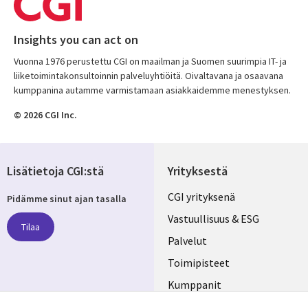
Insights you can act on
Vuonna 1976 perustettu CGI on maailman ja Suomen suurimpia IT- ja
liiketoimintakonsultoinnin palveluyhtiöitä. Oivaltavana ja osaavana
kumppanina autamme varmistamaan asiakkaidemme menestyksen.
© 2026 CGI Inc.
Lisätietoja CGI:stä
Yrityksestä
Useful
CGI yrityksenä
Pidämme sinut ajan tasalla
links
Vastuullisuus & ESG
Tilaa
FINLAND
Palvelut
Toimipisteet
Kumppanit
Seuraa meitä
Uutishuone