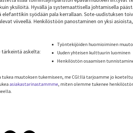
kuin yksilöitä. Hyvällä ja systemaattisella johtamisella pääst
 elefanttikin syödään pala kerrallaan. Sote-uudistuksen toi
ulevat viiveellä. Henkilöstöön panostaminen on yksi asioista
Työntekijöiden huomioiminen muuto
tärkeintä askelta:
Uuden yhteisen kulttuurin luominen
Henkilöstön osaamisen tunnistamine
a tukea muutoksen tukemiseen, me CGI:llä tarjoamme jo koetelt
lukea
asiakastarinastammme
, miten olemme tukenee henkilöstö
eella.