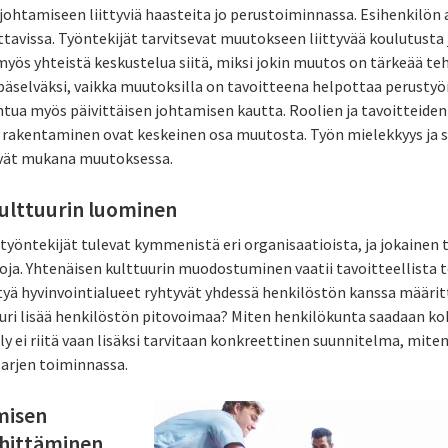
johtamiseen liittyviä haasteita jo perustoiminnassa. Esihenkilön 
ttavissa. Työntekijät tarvitsevat muutokseen liittyvää koulutusta 
myös yhteistä keskustelua siitä, miksi jokin muutos on tärkeää te
päselväksi, vaikka muutoksilla on tavoitteena helpottaa perusty
tua myös päivittäisen johtamisen kautta. Roolien ja tavoitteide
 rakentaminen ovat keskeinen osa muutosta. Työn mielekkyys ja s
syvät mukana muutoksessa.
kulttuurin luominen
työntekijät tulevat kymmenistä eri organisaatioista, ja jokainen 
oja. Yhtenäisen kulttuurin muodostuminen vaatii tavoitteellista 
tyä hyvinvointialueet ryhtyvät yhdessä henkilöstön kanssa määri
tuuri lisää henkilöstön pitovoimaa? Miten henkilökunta saadaan 
 ei riitä vaan lisäksi tarvitaan konkreettinen suunnitelma, miten
 arjen toiminnassa.
misen
ehittäminen