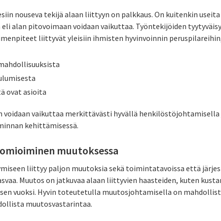
esiin nouseva tekijä alaan liittyyn on palkkaus. On kuitenkin useita 
eli alan pitovoimaan voidaan vaikuttaa. Työntekijöiden tyytyväisy
menpiteet liittyvät yleisiin ihmisten hyvinvoinnin peruspilareihin,
mahdollisuuksista
ulumisesta
ä ovat asioita
in voidaan vaikuttaa merkittävästi hyvällä henkilöstöjohtamisella
minnan kehittämisessä.
huomioiminen muutoksessa
ymiseen liittyy paljon muutoksia sekä toimintatavoissa että järje
 kasvaa. Muutos on jatkuvaa alaan liittyvien haasteiden, kuten kus
en vuoksi. Hyvin toteutetulla muutosjohtamisella on mahdolli
hdollista muutosvastarintaa.