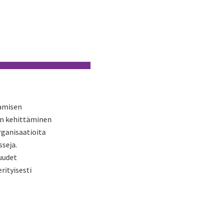
tamisen
en kehittäminen
rganisaatioita
seja.
uudet
rityisesti