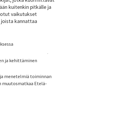
ään kuitenkin pitkälle ja
votut vaikutukset
, joista kannattaa
ksessa
n ja kehittäminen
uja menetelmiä toiminnan
n muutosmatkaa Etelä-