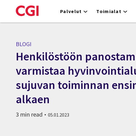
Skip
to
Palvelut
Toimialat
main
content
BLOGI
Henkilöstöön panostam
varmistaa hyvinvointia
sujuvan toiminnan ensi
alkaen
3 min read
05.01.2023