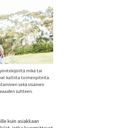
yöntekijöiltä mikä tai
at kalliita toimenpiteitä.
ntaminen sekä sisäinen
tavuuden suhteen.
ille kuin asiakkaan
kijät, jotka kuormittavat