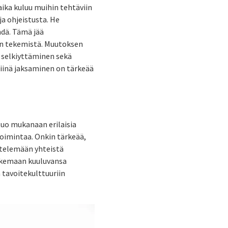
aika kuluu muihin tehtäviin
ja ohjeistusta. He
hdä. Tämä jää
ön tekemistä. Muutoksen
n selkiyttäminen sekä
iinä jaksaminen on tärkeää
tuo mukanaan erilaisia
toimintaa. Onkin tärkeää,
ttelemään yhteistä
kokemaan kuuluvansa
 tavoitekulttuuriin