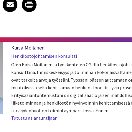
 on LinkedIn
icle on X
e article on Facebook
Share article on Email
Share article on Print
Facebook
Email
Print
Kaisa Moilanen
Henkilöstöjohtamisen konsultti
Olen Kaisa Moilanen ja työskentelen CGI:llä henkilöstöjoh
konsulttina. Ihmiskeskeisyys ja toiminnan kokonaisvaltain
ovat tärkeitä arvoja työssäni. Työssäni pääsen auttamaan o
muutoksissa sekä kehittämään henkilöstöön liittyviä proses
Erityisasiantuntemustani on digitalisaatio ja sen mahdollis
liiketoiminnan ja henkilöstön hyvinvoinnin kehittämisessä e
terveydenhuollon toimintaympäristössä. Ennen ...
Tutustu asiantuntijaan