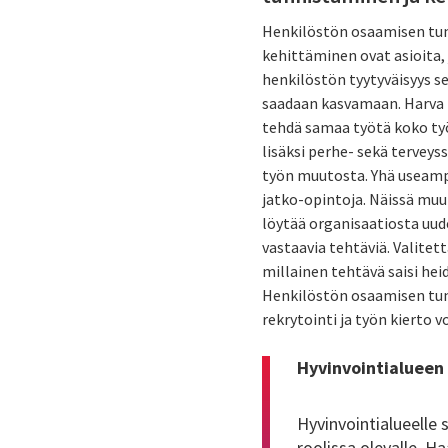
Henkilöstön osaamisen tu
kehittäminen ovat asioita,
henkilöstön tyytyväisyys s
saadaan kasvamaan. Harva 
tehdä samaa työtä koko työ
lisäksi perhe- sekä terveyss
työn muutosta. Yhä useamp
jatko-opintoja. Näissä muu
löytää organisaatiosta uud
vastaavia tehtäviä. Valite
millainen tehtävä saisi he
Henkilöstön osaamisen tun
rekrytointi ja työn kierto 
Hyvinvointialueen
Hyvinvointialueelle 
roolissa olevalle. H