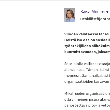
Kaisa Moilanen
Henkilöstöjohtam
Vuoden vaihteessa lähes 2
Heistä iso osa on sosiaal
työntekijöiden näkökulma
kuormittavuuden, jaksami
Sote-alalla vallitsee osaa
alanvaihtoa. Tämän lisäksi 
mennessä.Samanaikaisesti 
organisaatioiden kasvavan
Mikäli uuden organisaation
olla viimeinen pisara alan
panostettava pito- ja veto