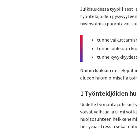
Julkisuudessa tyypillisesti 
työntekijöiden pysyvyyteen 
hyvinvointia parantavat toi
tunne vaikuttamis
tunne joukkoon ku
tunne kyvykkyydest
Näihin kaikkiin on tekijöih
alueen huomioimisella toi
1 Työntekijöiden 
Uudelle työnantajalle siirt
voivat vaihtua ja tiimi voi
huoltosuhteen heikkenemis
liittyvää stressiä sekä ma