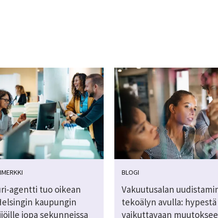
IMERKKI
BLOGI
ri-agentti tuo oikean
Vakuutusalan uudistami
Helsingin kaupungin
tekoälyn avulla: hypestä
jöille jopa sekunneissa
vaikuttavaan muutokse