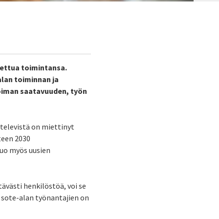
tettua toimintansa.
lan toiminnan ja
voiman saatavuuden, työn
televistä on miettinyt
oteen 2030
luo myös uusien
ävästi henkilöstöä, voi se
t sote-alan työnantajien on
.