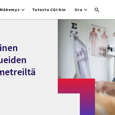
Näkemys
Tutustu CGI:hin
Ura
inen
lueiden
metreiltä