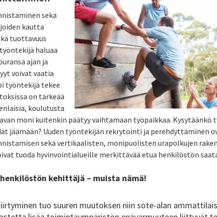
nnistaminen sekä
 joiden kautta
ekä tuottavuus
työntekijä haluaa
uransa ajan ja
yyt voivat vaatia
i työntekijä tekee
toksissa on tärkeää
enlaisia, koulutusta
ttavan moni kuitenkin päätyy vaihtamaan työpaikkaa. Kysytäänkö t
idät jäämään? Uuden työntekijän rekrytointi ja perehdyttäminen ov
nistamisen sekä vertikaalisten, monipuolisten urapolkujen rake
voivat tuoda hyvinvointialueille merkittävää etua henkilöstön saa
 henkilöstön kehittäjä – muista nämä!
siirtyminen tuo suuren muutoksen niin sote-alan ammattilais
aastetta lisää toimintaympäristön epävarmuuteen liittyvät te