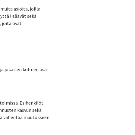
muita asioita, joilla
yttä lisäävät sekä
 joita ovat:
 ja jokaisen kolmen osa-
stelmissä. Esihenkilöt
tannusten kasvun sekä
sta vähentää muutokseen