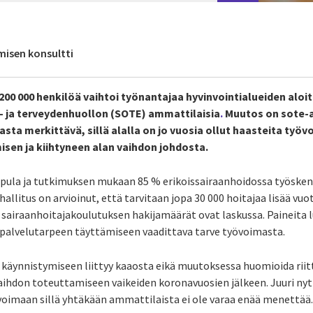
isen konsultti
00 000 henkilöä vaihtoi työnantajaa hyvinvointialueiden aloi
i- ja terveydenhuollon (SOTE) ammattilaisia
.
Muutos on sote-a
sta merkittävä, sillä alalla on jo vuosia ollut haasteita työ
sen ja kiihtyneen alan vaihdon johdosta.
japula ja tutkimuksen mukaan 85 % erikoissairaanhoidossa työsken
hallitus on arvioinut, että tarvitaan jopa 30 000 hoitajaa lisää vu
sairaanhoitajakoulutuksen hakijamäärät ovat laskussa. Paineita 
 palvelutarpeen täyttämiseen vaadittava tarve työvoimasta.
 käynnistymiseen liittyy kaaosta eikä muutoksessa huomioida riitt
vaihdon toteuttamiseen vaikeiden koronavuosien jälkeen. Juuri ny
voimaan sillä yhtäkään ammattilaista ei ole varaa enää menettää