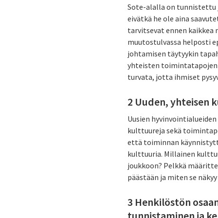
Sote-alalla on tunnistettu 
eivätkä he ole aina saavute
tarvitsevat ennen kaikkea 
muutostulvassa helposti e
johtamisen täytyykin tapah
yhteisten toimintatapojen
turvata, jotta ihmiset py
2 Uuden, yhteisen 
Uusien hyvinvointialueiden 
kulttuureja sekä toimintap
että toiminnan käynnistyt
kulttuuria. Millainen kult
joukkoon? Pelkkä määrittely
päästään ja miten se näkyy
3 Henkilöstön osaa
tunnistaminen ja k