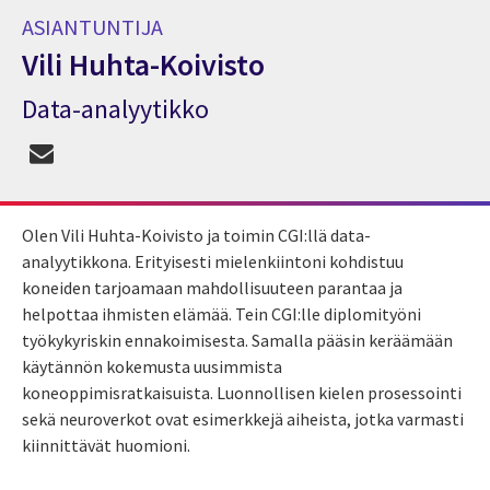
ASIANTUNTIJA
Vili Huhta-Koivisto
Data-analyytikko
Asiantuntija Vili Huhta-Koivisto
Olen Vili Huhta-Koivisto ja toimin CGI:llä data-
analyytikkona. Erityisesti mielenkiintoni kohdistuu
koneiden tarjoamaan mahdollisuuteen parantaa ja
helpottaa ihmisten elämää. Tein CGI:lle diplomityöni
työkykyriskin ennakoimisesta. Samalla pääsin keräämään
käytännön kokemusta uusimmista
koneoppimisratkaisuista. Luonnollisen kielen prosessointi
sekä neuroverkot ovat esimerkkejä aiheista, jotka varmasti
kiinnittävät huomioni.