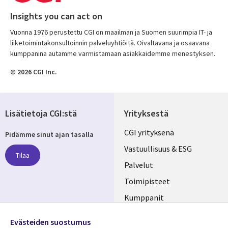
Insights you can act on
Vuonna 1976 perustettu CGI on maailman ja Suomen suurimpia IT- ja
liiketoimintakonsultoinnin palveluyhtiöitä. Oivaltavana ja osaavana
kumppanina autamme varmistamaan asiakkaidemme menestyksen.
© 2026 CGI Inc.
Lisätietoja CGI:stä
Yrityksestä
Useful
CGI yrityksenä
Pidämme sinut ajan tasalla
links
Vastuullisuus & ESG
Tilaa
FINLAND
Palvelut
Toimipisteet
Kumppanit
Seuraa meitä
Uutishuone
Evästeiden suostumus