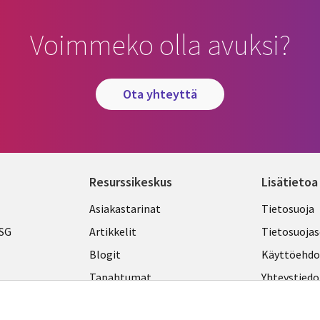
Voimmeko olla avuksi?
ota yhteyttä
Resurssikeskus
Lisätietoa
Library
Legal
Asiakastarinat
Tietosuoja
Links
FINLA
ESG
Artikkelit
Tietosuojas
FINLAND
Blogit
Käyttöehdo
Tapahtumat
Yhteystiedo
Podcastit
Evästeasetu