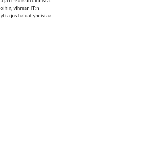
 ja IT-konsultoinnista.
öihin, vihreän IT:n
yttä jos haluat yhdistää