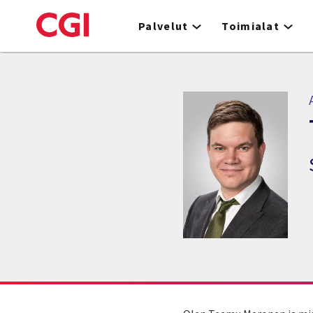
Skip
to
Palvelut
Toimialat
main
content