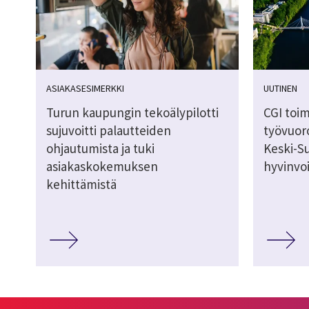
ASIAKASESIMERKKI
UUTINEN
Turun kaupungin tekoälypilotti
CGI toi
sujuvoitti palautteiden
työvuor
ohjautumista ja tuki
Keski-
asiakaskokemuksen
hyvinvoi
kehittämistä