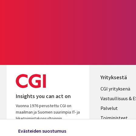
Yrityksestä
Useful
CGI yrityksenä
Insights you can act on
links
Vastuullisuus & 
Vuonna 1976 perustettu CGI on
FINLAND
Palvelut
maailman ja Suomen suurimpia IT- ja
Toimipisteet
liiketoimintakonsultoinnin
palveluyhtiöitä. Oivaltavana ja
Kumppanit
Evästeiden suostumus
osaavana kumppanina autamme