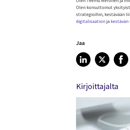
Olen Teemu Meronen ja min
Olen konsultoinut yksityis
strategioihin, kestävään li
digitalisaation
ja
kestävän 
Jaa
Share article
Share art
Shar
LinkedIn
X
Kirjoittajalta