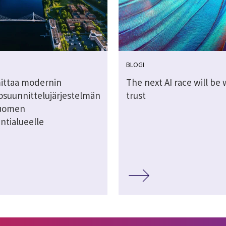
BLOGI
mittaa modernin
The next AI race will be
osuunnittelujärjestelmän
trust
Suomen
ntialueelle