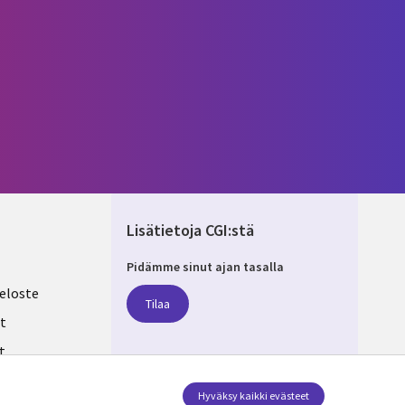
Lisätietoja CGI:stä
Pidämme sinut ajan tasalla
ND
eloste
Tilaa
t
t
ksesi
Seuraa meitä
Hyväksy kaikki evästeet