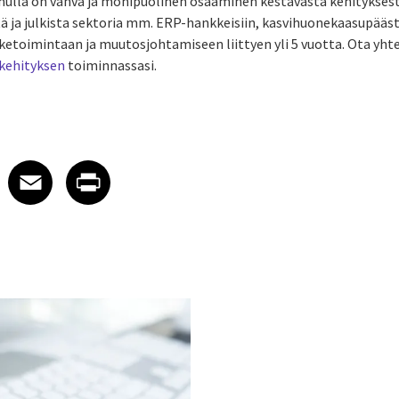
ulla on vahva ja monipuolinen osaaminen kestävästä kehityksestä
tä ja julkista sektoria mm. ERP-hankkeisiin, kasvihuonekaasupääst
iketoimintaan ja muutosjohtamiseen liittyen yli 5 vuotta. Ota yhte
kehityksen
toiminnassasi.
 on LinkedIn
icle on X
e article on Facebook
Share article on Email
Share article on Print
Facebook
Email
Print