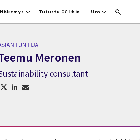
Näkemys
Tutustu CGI:hin
Ura
ASIANTUNTIJA
Teemu Meronen
Sustainability consultant
Asiantuntija Teemu Meronen