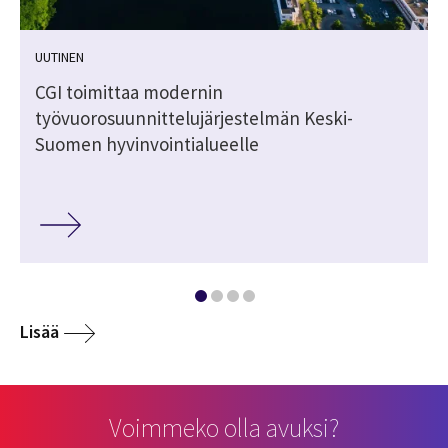
UUTINEN
CGI toimittaa modernin
työvuorosuunnittelujärjestelmän Keski-
Suomen hyvinvointialueelle
Lisää
Voimmeko olla avuksi?