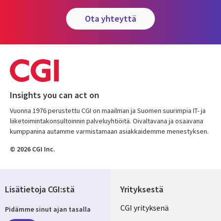
ota yhteyttä
Insights you can act on
Vuonna 1976 perustettu CGI on maailman ja Suomen suurimpia IT- ja
liiketoimintakonsultoinnin palveluyhtiöitä. Oivaltavana ja osaavana
kumppanina autamme varmistamaan asiakkaidemme menestyksen.
© 2026 CGI Inc.
Lisätietoja CGI:stä
Yrityksestä
Useful
CGI yrityksenä
Pidämme sinut ajan tasalla