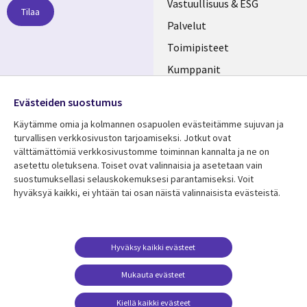
links
Vastuullisuus & ESG
Tilaa
FINLAND
Palvelut
Toimipisteet
Kumppanit
Seuraa meitä
Uutishuone
Evästeiden suostumus
Social
Ura CGI:llä
Käytämme omia ja kolmannen osapuolen evästeitämme sujuvan ja
Media
turvallisen verkkosivuston tarjoamiseksi. Jotkut ovat
FINLAND
välttämättömiä verkkosivustomme toiminnan kannalta ja ne on
asetettu oletuksena. Toiset ovat valinnaisia ​​ja asetetaan vain
Resurssikeskus
Lisätietoa
suostumuksellasi selauskokemuksesi parantamiseksi. Voit
hyväksyä kaikki, ei yhtään tai osan näistä valinnaisista evästeistä.
Library
Legal
Asiakastarinat
Tietosuoja
Links
FINLAND
Artikkelit
Tietosuojaseloste
FINLAND
Blogit
Käyttöehdot
Hyväksy kaikki evästeet
Tapahtumat
Yhteystiedot
Mukauta evästeet
Podcastit
Evästeasetuksesi
Kiellä kaikki evästeet