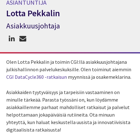
ASIANTUNTIJA
Lotta Pekkalin
Asiakkuusjohtaja
Asiantuntija Lotta Pekkalin
Olen Lotta Pekkalin ja toimin CGI:llä asiakkuusjohtajana
julkishallinnon palvelukeskuksille. Olen toiminut aiemmin
CGI DataCycle360 -ratkaisun
myynnissä ja osakemeklarina.
Asiakkaiden tyytyväisyys ja tarpeisiin vastaaminen on
minulle tärkeää. Parasta työssäni on, kun löydämme
asiakkaillemme parhaat mahdolliset ratkaisut ja palvelut
helpottamaan jokapäiväisiä rutiineita. Ota minuun
yhteyttä, kun haluat keskustella uusista ja innovatiivisista
digitaalisista ratkaisusta!