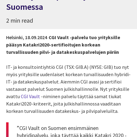
Suomessa
2 min read
Helsinki,
18.09.2024
CGI Vault -palvelu tuo yrityksille
pääsyn Katakri2020-sertifioitujen korkean
turvallisuuden pilvi- ja datakeskuspalvelujen piiriin
IT- ja konsultointiyhtiö CGI (TSX: GIB.A) (NYSE: GIB) tuo nyt
myös yrityksille uudenlaiset korkean turvallisuuden hybridi-
IT- ja datakeskuspalvelut. Aiemmin CGI avasi ja sertifioi
vastaavat palvelut Suomen julkishallinnolle. Nyt yrityksille
avattu
CGI Vault
-niminen palvelu täyttää samat tiukat
Katakri2020-kriteerit, joita julkishallinnossa vaaditaan
korkean turvallisuuden datakeskus- ja pilvipalveluilta.
”CGI Vault on Suomen ensimmäinen
hybridipalvelu, joka täyttää kaikki Katakri 2020 -