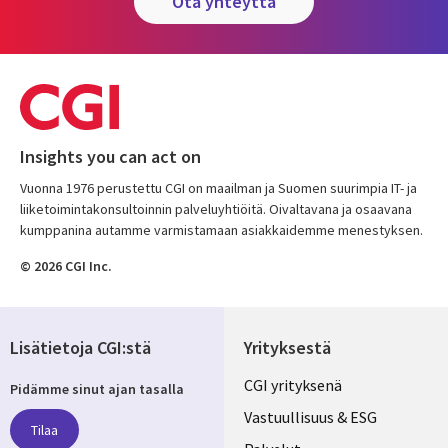
ota yhteyttä
Insights you can act on
Vuonna 1976 perustettu CGI on maailman ja Suomen suurimpia IT- ja
liiketoimintakonsultoinnin palveluyhtiöitä. Oivaltavana ja osaavana
kumppanina autamme varmistamaan asiakkaidemme menestyksen.
© 2026 CGI Inc.
Lisätietoja CGI:stä
Yrityksestä
Useful
CGI yrityksenä
Pidämme sinut ajan tasalla
links
Vastuullisuus & ESG
Tilaa