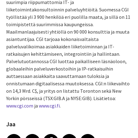
suurimpia riippumattomia IT- ja
liiketoimintakonsultoinnin palveluyhtiöitä. Suomessa CGI
työllistää yli 3 900 henkilöä eri puolilla maata, ja sillä on 11
toimipistettä suurimmissa kaupungeissa.
Maailmanlaajuisesti yhtiöllä on 90 000 konsulttia ja muuta
asiantuntijaa. CGI tarjoaa kokonaisvaltaista
palveluvalikoimaa asiakkaiden liiketoiminnan ja IT-
ratkaisujen kehittämiseen, integrointiin ja hallintaan.
Palvelutuotannossa CGI luottaa paikalliseen läsnäoloon,
globaaleihin palveluverkostoihin ja IP-ratkaisuihin
auttaessaan asiakkaita saavuttamaan tuloksia ja
onnistumaan digitaalisessa muutoksessa. CGI:n liikevaihto
on 14,3 Mrd. C$, ja yritys on listattu Toronton sekä New
Yorkin pörsseissä (TSX:GIB.A ja NYSE:GIB). Lisätietoa:
www.cgi.com
ja
www.cgi.fi
.
Jaa