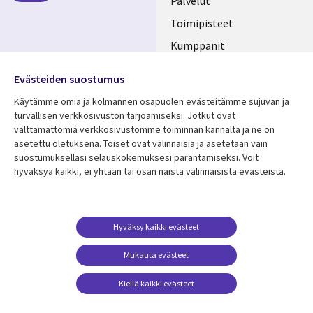
FINLAND
Palvelut
Toimipisteet
Kumppanit
Seuraa meitä
Uutishuone
Evästeiden suostumus
Social
Ura CGI:llä
Käytämme omia ja kolmannen osapuolen evästeitämme sujuvan ja
Media
turvallisen verkkosivuston tarjoamiseksi. Jotkut ovat
FINLAND
välttämättömiä verkkosivustomme toiminnan kannalta ja ne on
asetettu oletuksena. Toiset ovat valinnaisia ​​ja asetetaan vain
Resurssikeskus
Lisätietoa
suostumuksellasi selauskokemuksesi parantamiseksi. Voit
hyväksyä kaikki, ei yhtään tai osan näistä valinnaisista evästeistä.
Library
Legal
Asiakastarinat
Tietosuoja
Links
FINLAND
Artikkelit
Tietosuojaseloste
FINLAND
Blogit
Käyttöehdot
Hyväksy kaikki evästeet
Tapahtumat
Yhteystiedot
Mukauta evästeet
Podcastit
Evästeasetuksesi
Kiellä kaikki evästeet
Viewpoints
Katso lisää