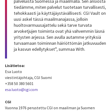
palveluista Suomessa ja maailmalla. Sen ansiosta
tiedämme, miten palvelut tuotetaan turvallisesti,
tehokkaasti ja käyttäjäystävällisesti. CGI Vault on
uusi askel tässä maailmanajassa, jolloin
huoltovarmuusajattelu sekä tarve turvata
arvoketjujen toiminta ovat yhä vahvemmin läsnä
yritysten arjessa. Sen avulla autamme yrityksiä
turvaamaan toiminnan häiriöttömän jatkuvuuden
ja kasvun edellytykset”, summaa With.
Lisätietoa:
Esa Luoto
viestintäjohtaja, CGI Suomi
+358 50 380 5601
esa.luoto@cgi.com
CGI
Vuonna 1976 perustettu CGI on maailman ja Suomen