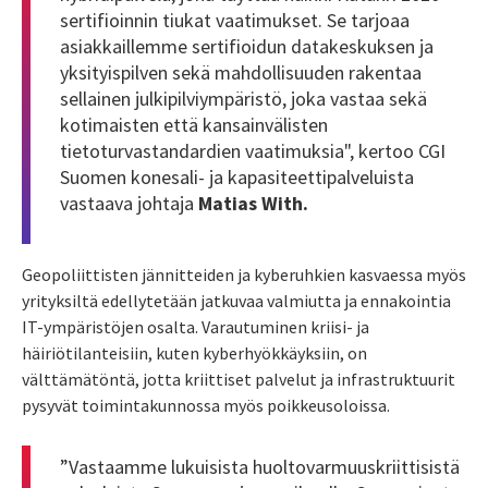
sertifioinnin tiukat vaatimukset. Se tarjoaa
asiakkaillemme sertifioidun datakeskuksen ja
yksityispilven sekä mahdollisuuden rakentaa
sellainen julkipilviympäristö, joka vastaa sekä
kotimaisten että kansainvälisten
tietoturvastandardien vaatimuksia", kertoo CGI
Suomen konesali- ja kapasiteettipalveluista
vastaava johtaja
Matias With.
Geopoliittisten jännitteiden ja kyberuhkien kasvaessa myös
yrityksiltä edellytetään jatkuvaa valmiutta ja ennakointia
IT-ympäristöjen osalta. Varautuminen kriisi- ja
häiriötilanteisiin, kuten kyberhyökkäyksiin, on
välttämätöntä, jotta kriittiset palvelut ja infrastruktuurit
pysyvät toimintakunnossa myös poikkeusoloissa.
”Vastaamme lukuisista huoltovarmuuskriittisistä