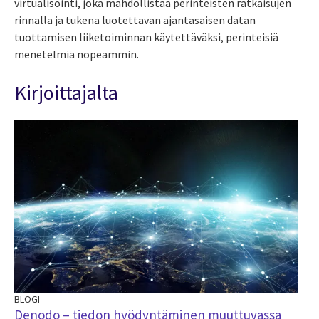
virtualisointi, joka mahdollistaa perinteisten ratkaisujen
rinnalla ja tukena luotettavan ajantasaisen datan
tuottamisen liiketoiminnan käytettäväksi, perinteisiä
menetelmiä nopeammin.
Kirjoittajalta
BLOGI
Denodo – tiedon hyödyntäminen muuttuvassa