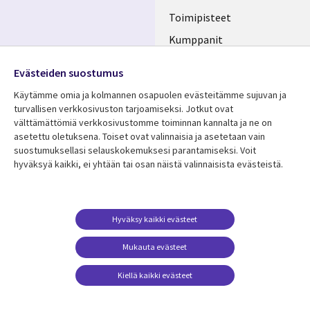
FINLAND
Toimipisteet
Kumppanit
Seuraa meitä
Uutishuone
Evästeiden suostumus
Social
Ura CGI:llä
Käytämme omia ja kolmannen osapuolen evästeitämme sujuvan ja
Media
turvallisen verkkosivuston tarjoamiseksi. Jotkut ovat
FINLAND
välttämättömiä verkkosivustomme toiminnan kannalta ja ne on
asetettu oletuksena. Toiset ovat valinnaisia ​​ja asetetaan vain
Resurssikeskus
Lisätietoa
suostumuksellasi selauskokemuksesi parantamiseksi. Voit
hyväksyä kaikki, ei yhtään tai osan näistä valinnaisista evästeistä.
Library
Legal
Asiakastarinat
Tietosuoja
Links
FINLAND
Artikkelit
Tietosuojaseloste
FINLAND
Blogit
Käyttöehdot
Hyväksy kaikki evästeet
Tapahtumat
Yhteystiedot
Mukauta evästeet
Podcastit
Evästeasetuksesi
Kiellä kaikki evästeet
Viewpoints
Katso lisää