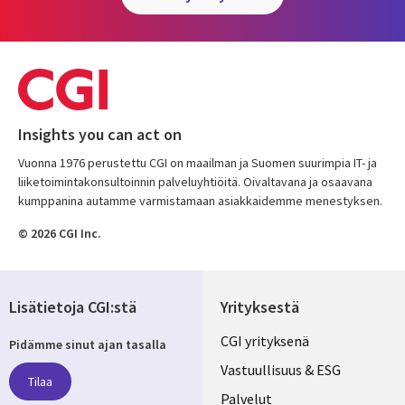
Insights you can act on
Vuonna 1976 perustettu CGI on maailman ja Suomen suurimpia IT- ja
liiketoimintakonsultoinnin palveluyhtiöitä. Oivaltavana ja osaavana
kumppanina autamme varmistamaan asiakkaidemme menestyksen.
© 2026 CGI Inc.
Lisätietoja CGI:stä
Yrityksestä
Useful
CGI yrityksenä
Pidämme sinut ajan tasalla
links
Vastuullisuus & ESG
Tilaa
Palvelut