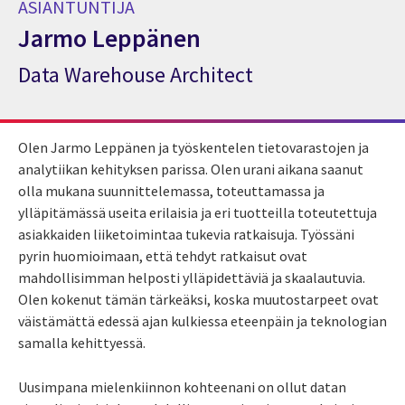
ASIANTUNTIJA
Jarmo Leppänen
Data Warehouse Architect
Asiantuntija Jarmo Leppänen
Olen Jarmo Leppänen ja työskentelen tietovarastojen ja
analytiikan kehityksen parissa. Olen urani aikana saanut
olla mukana suunnittelemassa, toteuttamassa ja
ylläpitämässä useita erilaisia ja eri tuotteilla toteutettuja
asiakkaiden liiketoimintaa tukevia ratkaisuja. Työssäni
pyrin huomioimaan, että tehdyt ratkaisut ovat
mahdollisimman helposti ylläpidettäviä ja skaalautuvia.
Olen kokenut tämän tärkeäksi, koska muutostarpeet ovat
väistämättä edessä ajan kulkiessa eteenpäin ja teknologian
samalla kehittyessä.
Uusimpana mielenkiinnon kohteenani on ollut datan