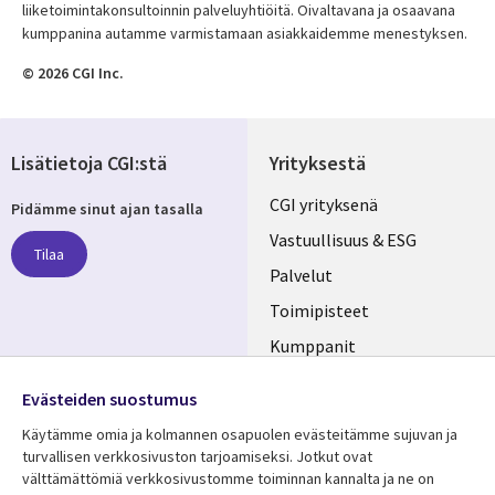
liiketoimintakonsultoinnin palveluyhtiöitä. Oivaltavana ja osaavana
kumppanina autamme varmistamaan asiakkaidemme menestyksen.
© 2026 CGI Inc.
Lisätietoja CGI:stä
Yrityksestä
Useful
CGI yrityksenä
Pidämme sinut ajan tasalla
links
Vastuullisuus & ESG
Tilaa
FINLAND
Palvelut
Toimipisteet
Kumppanit
Seuraa meitä
Uutishuone
Evästeiden suostumus
Social
Ura CGI:llä
Käytämme omia ja kolmannen osapuolen evästeitämme sujuvan ja
Media
turvallisen verkkosivuston tarjoamiseksi. Jotkut ovat
FINLAND
välttämättömiä verkkosivustomme toiminnan kannalta ja ne on