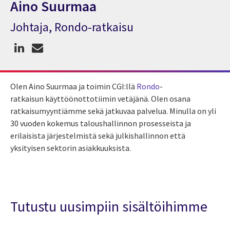
Aino Suurmaa
Johtaja, Rondo-ratkaisu
Asiantuntija Aino Suurmaa
Olen Aino Suurmaa ja toimin CGI:llä
Rondo
-
ratkaisun käyttöönottotiimin vetäjänä. Olen osana
ratkaisumyyntiämme sekä jatkuvaa palvelua. Minulla on yli
30 vuoden kokemus taloushallinnon prosesseista ja
erilaisista järjestelmistä sekä julkishallinnon että
yksityisen sektorin asiakkuuksista.
Tutustu uusimpiin sisältöihimme