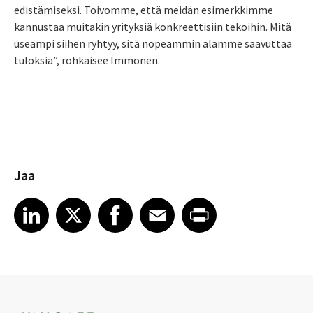
edistämiseksi. Toivomme, että meidän esimerkkimme
kannustaa muitakin yrityksiä konkreettisiin tekoihin. Mitä
useampi siihen ryhtyy, sitä nopeammin alamme saavuttaa
tuloksia”, rohkaisee Immonen.
Jaa
Share article on LinkedIn
Share article on X
Share article on Facebook
Share article on Email
Share article on Print
LinkedIn
X
Facebook
Email
Print