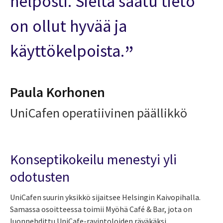
helposti. Sieltä saatu tieto
on ollut hyvää ja
käyttökelpoista.
Paula Korhonen
UniCafen operatiivinen päällikkö
Konseptikokeilu menestyi yli
odotusten
UniCafen suurin yksikkö sijaitsee Helsingin Kaivopihalla.
Samassa osoitteessa toimii Myöhä Café & Bar, jota on
luonnehdittu UniCafe-ravintoloiden räväkäksi