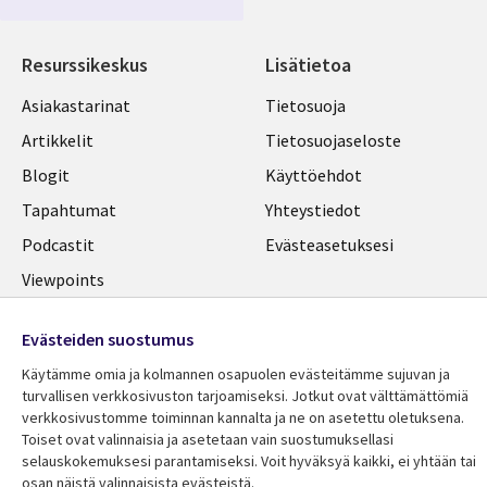
FINLAND
Resurssikeskus
Lisätietoa
Library
Legal
Asiakastarinat
Tietosuoja
Links
FINLAND
Artikkelit
Tietosuojaseloste
FINLAND
Blogit
Käyttöehdot
Tapahtumat
Yhteystiedot
Podcastit
Evästeasetuksesi
Viewpoints
Katso lisää
Evästeiden suostumus
Käytämme omia ja kolmannen osapuolen evästeitämme sujuvan ja
turvallisen verkkosivuston tarjoamiseksi. Jotkut ovat välttämättömiä
verkkosivustomme toiminnan kannalta ja ne on asetettu oletuksena.
Toiset ovat valinnaisia ​​ja asetetaan vain suostumuksellasi
selauskokemuksesi parantamiseksi. Voit hyväksyä kaikki, ei yhtään tai
osan näistä valinnaisista evästeistä.