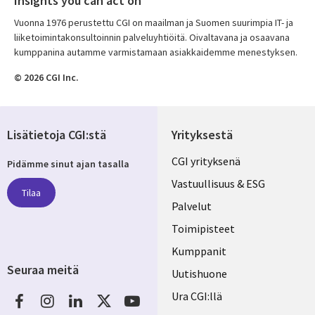
Insights you can act on
Vuonna 1976 perustettu CGI on maailman ja Suomen suurimpia IT- ja
liiketoimintakonsultoinnin palveluyhtiöitä. Oivaltavana ja osaavana
kumppanina autamme varmistamaan asiakkaidemme menestyksen.
© 2026 CGI Inc.
Lisätietoja CGI:stä
Yrityksestä
Useful
CGI yrityksenä
Pidämme sinut ajan tasalla
links
Vastuullisuus & ESG
Tilaa
FINLAND
Palvelut
Toimipisteet
Kumppanit
Seuraa meitä
Uutishuone
Social
Ura CGI:llä
Media