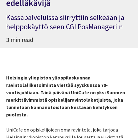
edelläkävijä
Kassapalveluissa siirryttiin selkeään ja
helppokäyttöiseen CGI PosManageriin
3 min read
Helsingin yliopiston ylioppilaskunnan
ravintolaliiketoiminta viettää syyskuussa 70-
vuotisjuhliaan. Tänä päivänä UniCafe on yksi Suomen
merkittävimmistä opiskelijaravintolaketjuista, joka
tunnetaan kannanotoistaan kestävän kehityksen
puolesta.
UniCafe on opiskelijoiden oma ravintola, joka tarjoaa
Helsingin yliopiston kampuksilla lounasta ja virkistystä