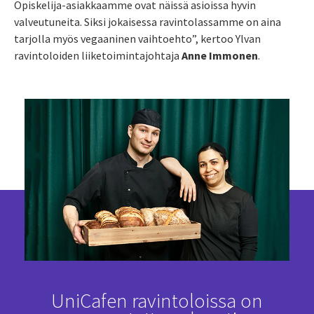
Opiskelija-asiakkaamme ovat näissä asioissa hyvin
valveutuneita. Siksi jokaisessa ravintolassamme on aina
tarjolla myös vegaaninen vaihtoehto”, kertoo Ylvan
ravintoloiden liiketoimintajohtaja
Anne Immonen
.
UniCafen ravintoloissa on