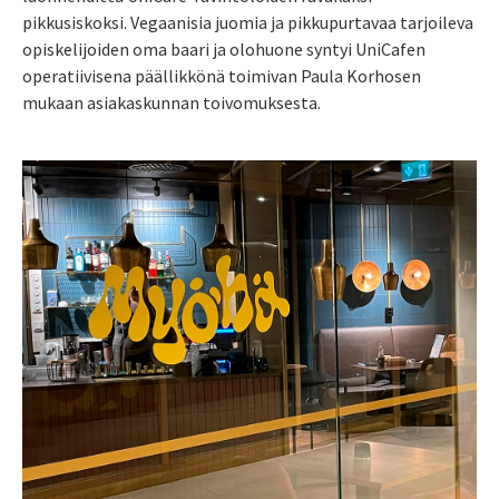
pikkusiskoksi. Vegaanisia juomia ja pikkupurtavaa tarjoileva
opiskelijoiden oma baari ja olohuone syntyi UniCafen
operatiivisena päällikkönä toimivan Paula Korhosen
mukaan asiakaskunnan toivomuksesta.