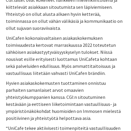
CGI:läiset ovat kokeneet hankkeen mielenkiintoisena ja
kiittelevät asiakkaan sitoutumista sen läpiviemiseen.
Yhteistyö on ollut alusta alkaen hyvin ketterää,
toiminnassa on ollut vähän välikäsiä ja kommunikaatio on
ollut sujuvan suoraviivaista.
UniCafen kokonaisvaltaisen asiakaskokemuksen
toimivuudesta kertovat marraskuussa 2022 toteutetun
sähköisen asiakastyytyväisyyskyselyn tulokset. Niissä
nousivat esille erityisesti luottamus UniCafeta kohtaan
sekä palveluiden edullisuus. Myös ammattitaitoisuus ja
vastuullisuus liitetään vahvasti UniCafen brändiin.
Hyvien asiakaskokemusten tuottaminen onnistuu
parhaiten samanlaiset arvot omaavien
yhteistyökumppanien kanssa. CGI:n sitoutuminen
kestävään ja eettiseen liiketoimintaan
vastuullisuus- ja
ympäristönäkökohdat huomioiden on Immosen mielestä
positiivinen ja yhteistyötä helpottava asia.
“UniCafe tekee aktiivisesti toimenpiteitä vastuullisuuden