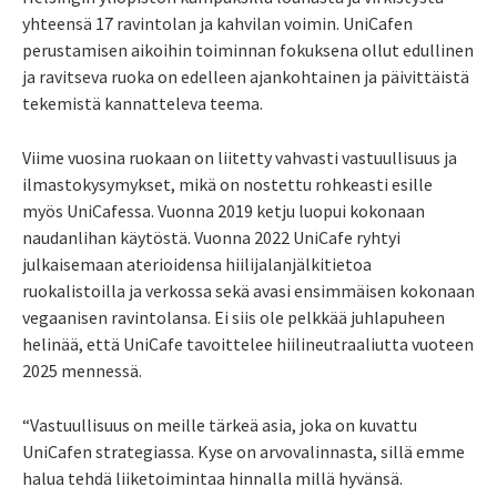
yhteensä 17 ravintolan ja kahvilan voimin. UniCafen
perustamisen aikoihin toiminnan fokuksena ollut edullinen
ja ravitseva ruoka on edelleen ajankohtainen ja päivittäistä
tekemistä kannatteleva teema.
Viime vuosina ruokaan on liitetty vahvasti vastuullisuus ja
ilmastokysymykset, mikä on nostettu rohkeasti esille
myös UniCafessa. Vuonna 2019 ketju luopui kokonaan
naudanlihan käytöstä. Vuonna 2022 UniCafe ryhtyi
julkaisemaan aterioidensa hiilijalanjälkitietoa
ruokalistoilla ja verkossa sekä avasi ensimmäisen kokonaan
vegaanisen ravintolansa. Ei siis ole pelkkää juhlapuheen
helinää, että UniCafe tavoittelee hiilineutraaliutta vuoteen
2025 mennessä.
“Vastuullisuus on meille tärkeä asia, joka on kuvattu
UniCafen strategiassa. Kyse on arvovalinnasta, sillä emme
halua tehdä liiketoimintaa hinnalla millä hyvänsä.