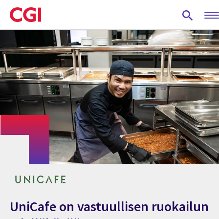
Skip
to
main
content
UniCafe on vastuullisen ruokailun