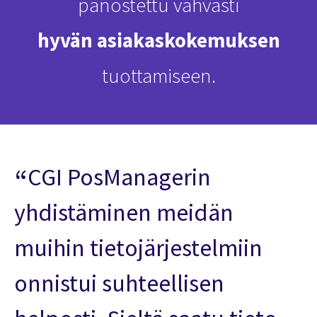
panostettu vahvasti
hyvän asiakaskokemuksen
tuottamiseen.
CGI PosManagerin
yhdistäminen meidän
muihin tietojärjestelmiin
onnistui suhteellisen