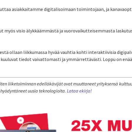
ttaa asiakkaitamme digitalisoimaan toimintojaan, ja kanavaopt
ut myös visio älykkäämmästä ja vuorovaikutteisemmasta laskutus-
stä ollaan liikkumassa hyvää vauhtia kohti interaktiivisia digipalv
kuuluvat tiedot vaivattomasti ja ymmärrettävästi. Loppu on enää 
en liiketoiminnan edelläkävijät ovat muuttaneet yrityksensä kulttuu
hyödyntäneet uusia teknologioita.
Lataa ekirja!