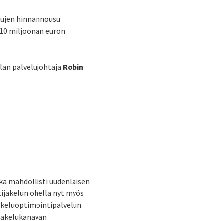
ulujen hinnannousu
 10 miljoonan euron
olan palvelujohtaja
Robin
ka mahdollisti uudenlaisen
tijakelun ohella nyt myös
jakeluoptimointipalvelun
jakelukanavan