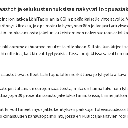
äästöt jakelukustannuksissa näkyvät loppuasiak
nti on jatkoa LähiTapiolan ja CGI:n pitkäaikaiselle yhteistyölle.
erännyt kiitosta, ja optimointia hyödynnetään jo laajasti yritykse
tiö, minkä ansiosta jakelun järkeistäminen näkyy suoraan asiakk
asiakkaamme ei huomaa muutosta ollenkaan. Silloin, kun kirjeet sa
uullisina, kaikki ovat tyytyväisiä. Tässä projektissa vaivattomuu
ästöt ovat olleet LähiTapiolalle merkittäviä jo lyhyellä aikaväli
atojen tuhansien eurojen säästöistä, mikä on huima luku näin lyh
a jopa 30 prosentin säästö jakelukustannuksissa, Linner jatkaa.
at kirvoittaneet myös jatkokehityksen paikkoja. Tulevaisuudessa L
okonaisuuden kanavaoptimointi, jossa eri kuluttajakanavien rooli