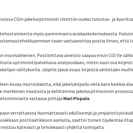
sissa CGIn jakeluoptimointi liitettiin osaksi tulostus- ja kuoritu
an tehostamisesta myös paremmasta asiakaskokemuksesta. Halus
stannustehokkaamman tavan vastaanottaa postia ilman, että laat
n monivaiheinen. Postitettava aineisto saapuu ensin CGI:lle sä
ritusta optimointipalvelussa analysoidaan, miten suuri osa kirjeist
jan välityksellä. Jäljelle jäävä osuus kirjeistä välitetään muille 
een kovaa murroskautta, eikä jakelukilpailu vielä kata kaikkia alue
 markkinan muutosta ja kehitämme jakeluoptimoinnin prosessia
iketoiminnasta vastaava johtaja
Mari Pispala
.
aan verrattaessa huomattavasti edullisempi ja ympäristöystäväl
n asiakkaan postilaatikkoon aamulla, saattoi toinen täydentää ilta
 onnistuu kätevästi ja tehokkaasti yhdeltä toimijalta.