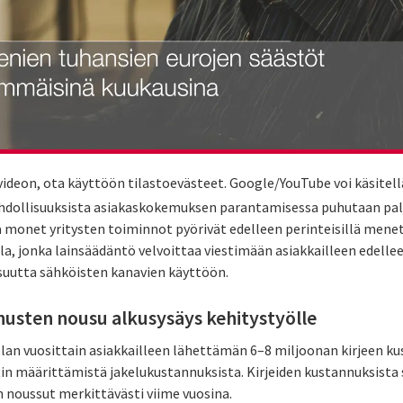
ideon, ota käyttöön tilastoevästeet. Google/YouTube voi käsitellä
mahdollisuuksista asiakaskokemuksen parantamisessa puhutaan pa
tä monet yritysten toiminnot pyörivät edelleen perinteisillä mene
a, jonka lainsäädäntö velvoittaa viestimään asiakkailleen edelleen
isuutta sähköisten kanavien käyttöön.
nusten nousu alkusysäys kehitystyölle
iolan vuosittain asiakkailleen lähettämän 6–8 miljoonan kirjeen k
n määrittämistä jakelukustannuksista. Kirjeiden kustannuksista 
n noussut merkittävästi viime vuosina.