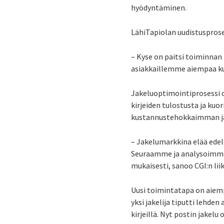
hyödyntäminen.
LähiTapiolan uudistusproses
– Kyse on paitsi toiminn
asiakkaillemme aiempaa ku
Jakeluoptimointiprosessi o
kirjeiden tulostusta ja kuo
kustannustehokkaimman jakeli
– Jakelumarkkina elää edell
Seuraamme ja analysoimme
mukaisesti, sanoo CGI:n li
Uusi toimintatapa on aiemp
yksi jakelija tiputti lehde
kirjeillä. Nyt postin jakelu