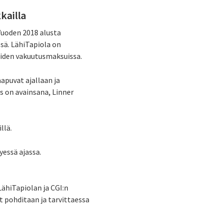
kailla
 Vuoden 2018 alusta
ssä. LähiTapiola on
aiden vakuutusmaksuissa.
apuvat ajallaan ja
s on avainsana, Linner
llä.
yessä ajassa.
ähiTapiolan ja CGI:n
t pohditaan ja tarvittaessa