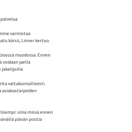
spalvelua.
imme varmistaa
u kärsii, Linner kertoo.
hköisessä muodossa. Ennen
ä voidaan jaella
jakelijoille.
ita valtakunnallisesti.
 asiakastarpeiden
lisempi: siinä missä ennen
päivällä päivän postia