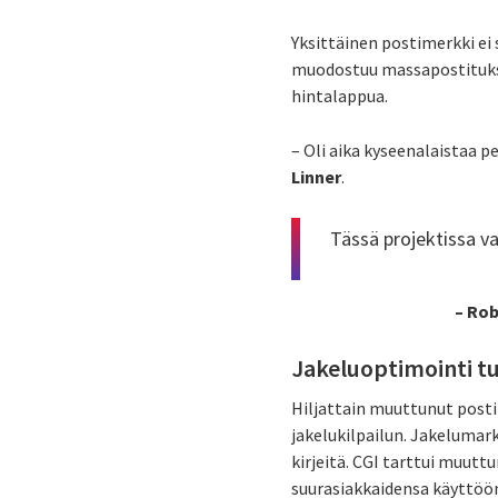
Yksittäinen postimerkki ei
muodostuu massapostituksis
hintalappua.
– Oli aika kyseenalaistaa p
Linner
.
Tässä projektissa v
– Robin Linner, p
Jakeluoptimointi t
Hiljattain muuttunut posti
jakelukilpailun. Jakelumark
kirjeitä. CGI tarttui muut
suurasiakkaidensa käyttö