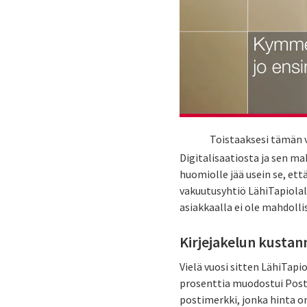
Toistaaksesi tämän v
Digitalisaatiosta ja sen 
huomiolle jää usein se, et
vakuutusyhtiö LähiTapiolall
asiakkaalla ei ole mahdoll
Kirjejakelun kustan
Vielä vuosi sitten LähiTap
prosenttia muodostui Posti
postimerkki, jonka hinta o