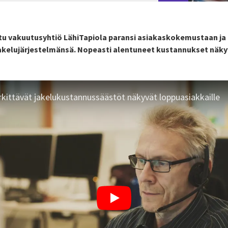
uttu vakuutusyhtiö LähiTapiola paransi asiakaskokemustaan ja
 jakelujärjestelmänsä. Nopeasti alentuneet kustannukset näk
kittävät jakelukustannussäästöt näkyvät loppuasiakkaille