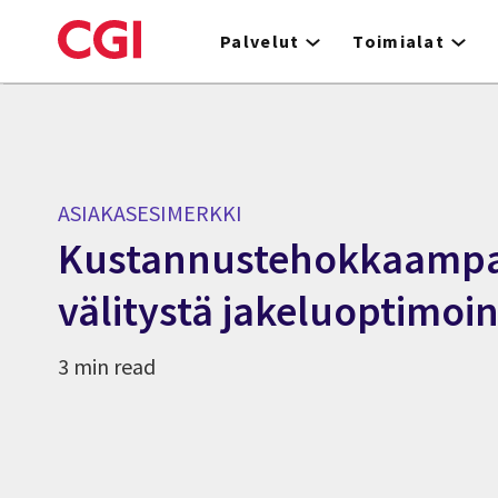
Skip
to
Palvelut
Toimialat
main
content
ASIAKASESIMERKKI
Kustannustehokkaampaa
välitystä jakeluoptimoin
3 min read