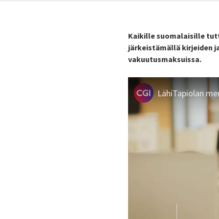
Kaikille suomalaisille t
järkeistämällä kirjeiden
vakuutusmaksuissa.
LähiTapiolan mer