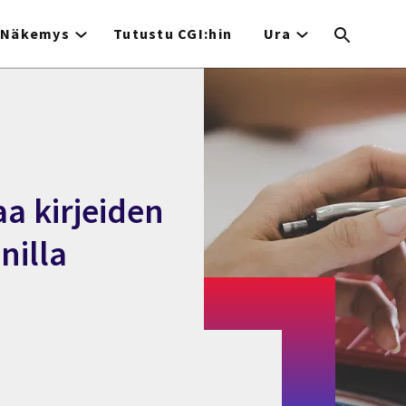
Näkemys
Tutustu CGI:hin
Ura
 kirjeiden
nilla