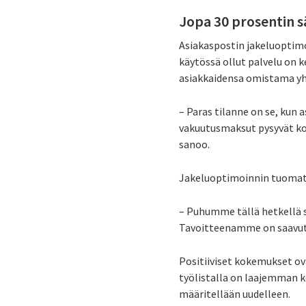
Jopa 30 prosentin s
Asiakaspostin jakeluoptimoi
käytössä ollut palvelu on k
asiakkaidensa omistama yh
– Paras tilanne on se, kun 
vakuutusmaksut pysyvät koht
sanoo.
Jakeluoptimoinnin tuomat sä
– Puhumme tällä hetkellä s
Tavoitteenamme on saavutta
Positiiviset kokemukset ov
työlistalla on laajemman k
määritellään uudelleen.