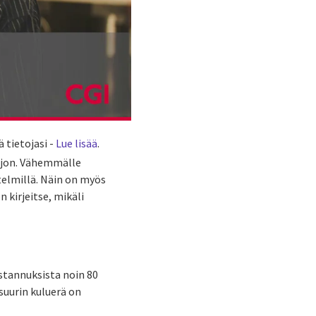
 tietojasi -
Lue lisää
.
ljon. Vähemmälle
telmillä. Näin on myös
 kirjeitse, mikäli
ustannuksista noin 80
suurin kuluerä on