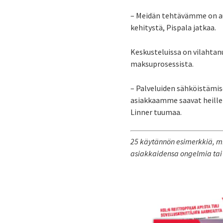
– Meidän tehtävämme on au
kehitystä, Pispala jatkaa.
Keskusteluissa on vilahtan
maksuprosessista.
– Palveluiden sähköistämise
asiakkaamme saavat heille 
Linner tuumaa.
25 käytännön esimerkkiä, mit
asiakkaidensa ongelmia tai 