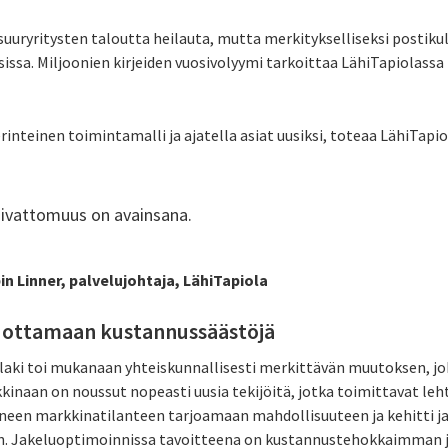
 suuryritysten taloutta heilauta, mutta merkitykselliseksi postik
sa. Miljoonien kirjeiden vuosivolyymi tarkoittaa LähiTapiolassa
erinteinen toimintamalli ja ajatella asiat uusiksi, toteaa LähiTapi
aivattomuus on avainsana.
alvelujohtaja, LähiTapiola
uottamaan kustannussäästöjä
laki toi mukanaan yhteiskunnallisesti merkittävän muutoksen, jo
kinaan on noussut nopeasti uusia tekijöitä, jotka toimittavat leh
tuneen markkinatilanteen tarjoamaan mahdollisuuteen ja kehitti 
ön. Jakeluoptimoinnissa tavoitteena on kustannustehokkaimman 