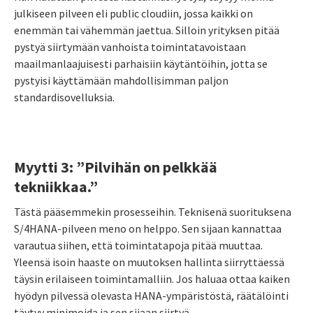
julkiseen pilveen eli public cloudiin, jossa kaikki on
enemmän tai vähemmän jaettua. Silloin yrityksen pitää
pystyä siirtymään vanhoista toimintatavoistaan
maailmanlaajuisesti parhaisiin käytäntöihin, jotta se
pystyisi käyttämään mahdollisimman paljon
standardisovelluksia.
Myytti 3: ”Pilvihän on pelkkää
tekniikkaa.”
Tästä pääsemmekin prosesseihin. Teknisenä suorituksena
S/4HANA-pilveen meno on helppo. Sen sijaan kannattaa
varautua siihen, että toimintatapoja pitää muuttaa.
Yleensä isoin haaste on muutoksen hallinta siirryttäessä
täysin erilaiseen toimintamalliin. Jos haluaa ottaa kaiken
hyödyn pilvessä olevasta HANA-ympäristöstä, räätälöinti
täytyy minimoida ja sen sijaan siirtyä