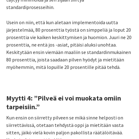
standardiprosesseihin.
Usein on niin, että kun aletaan implementoida uutta
järjestelmää, 80 prosenttia työstä on simppeliä ja loput 20
prosenttia vie kaiken keskittymisen ja huomion. Juuri ne 20
prosenttia, ne entä jos -asiat, pitäisi aluksi unohtaa.
Keskitytään ensin viemään maaliin se standardinmukainen
80 prosenttia, joista saadaan pilven hyödyt ja mietitään
myöhemmin, mitä lopuille 20 prosentille pitää tehdä.
Myytti 4: ”Pilveä ei voi muokata omiin
tarpeisiin.”
Kun ensin on siirretty pilveen se mikä sinne helposti on
siirrettävissä, otetaan tehdystä oppi ja mietitään vasta
sitten, jäikö vielä kovin paljon pakollista räätälöitävää.