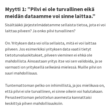
Myytti 1: ”Pilvi ei ole turvallinen eikä
meidän dataamme voi sinne laittaa.”
Sisältääkö järjestelmädatamme sellaista tietoa, jota ei voi
laittaa pilveen? Ja onko pilvi turvallinen?
On. Yrityksen data voi olla sellaista, mitä ei voi laittaa
pilveen. Jos esimerkiksi yrityksen data vaatii tietyt
tietoturvaluokitukset, pilveen vieminen ei ehkä ole
mahdollista. Ainoastaan yritys itse voi sen validoida, ja se
varmasti on yrityksellä selkeänä mielessä. Muille pilvi on
suuri mahdollisuus.
Tuntemattoman pelko on inhimillistä, ja jos mielikuva on,
että pilvi ei ole turvallinen, ei sinne oikein voi halutakaan.
Perusteettoman pelottelun asemesta kannattaisi
keskittyä pilven mahdollisuuksiin.