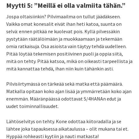
Myytti 5: ”Meillä ei olla valmiita tähän.”
Jospa oltaisiinkin? Pilvimaailma on tullut jäädäkseen.
Vaikka omat konesalit eivät ihan heti katoa, suunta on
selvä: ennen pitkää ne kuolevat pois. Kyllä pilvessäkin
pystytään räätälöimään ja muokkaamaan ja tekemään
omia ratkaisuja. Osa asioista vain täytyy tehdä uudelleen.
Pitää löytää tekemisen positiivinen puoli ja oppia siitä,
mitä on tehty. Pitää katsoa, mikä on oikeasti tarpeellista ja
mitä kannattaa tehdä, ihan niin kuin tähänkin asti.
Pilvisiirtymässä on tärkeää sekä matka että päämäärä.
Matkalla opitaan koko ajan lisää ja ymmärretään koko ajan
enemmän. Määränpäässä odottavat S/4HANAn edut ja
uudet toiminnallisuudet.
Lähtöselvitys on tehty. Kone odottaa kiitoradalla ja se
lähtee joka tapauksessa aikataulussa – olit mukana tai et.
Hyppää rohkeasti kyytiin ja nauti matkasta!