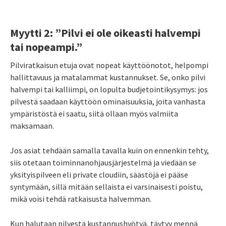
Myytti 2: ”Pilvi ei ole oikeasti halvempi
tai nopeampi.”
Pilviratkaisun etuja ovat nopeat käyttöönotot, helpompi
hallittavuus ja matalammat kustannukset. Se, onko pilvi
halvempi tai kalliimpi, on lopulta budjetointikysymys: jos
pilvestä saadaan käyttöön ominaisuuksia, joita vanhasta
ympäristöstä ei saatu, siitä ollaan myös valmiita
maksamaan.
Jos asiat tehdään samalla tavalla kuin on ennenkin tehty,
siis otetaan toiminnanohjausjärjestelmä ja viedään se
yksityispilveen eli private cloudiin, säästöjä ei pääse
syntymään, sillä mitään sellaista ei varsinaisesti poistu,
mikä voisi tehdä ratkaisusta halvemman.
Kun halutaan pilvestä kustannushyötyä, täytyy mennä