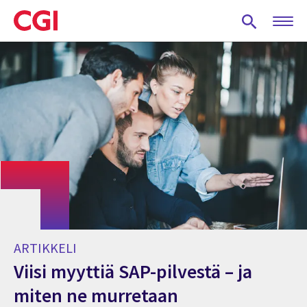
Skip
to
main
content
ARTIKKELI
Viisi myyttiä SAP-pilvestä – ja
miten ne murretaan