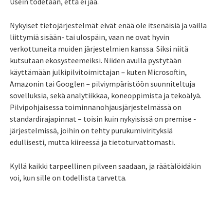
Usein todetaan, että ei jää.
Nykyiset tietojärjestelmät eivät enää ole itsenäisiä ja vailla
liittymiä sisään- tai ulospäin, vaan ne ovat hyvin
verkottuneita muiden järjestelmien kanssa. Siksi niitä
kutsutaan ekosysteemeiksi. Niiden avulla pystytään
käyttämään julkipilvitoimittajan – kuten Microsoftin,
Amazonin tai Googlen – pilviympäristöön suunniteltuja
sovelluksia, sekä analytiikkaa, koneoppimista ja tekoälyä.
Pilvipohjaisessa toiminnanohjausjärjestelmässä on
standardirajapinnat – toisin kuin nykyisissä on premise -
järjestelmissä, joihin on tehty purukumivirityksiä
edullisesti, mutta kiireessä ja tietoturvattomasti.
Kyllä kaikki tarpeellinen pilveen saadaan, ja räätälöidäkin
voi, kun sille on todellista tarvetta.