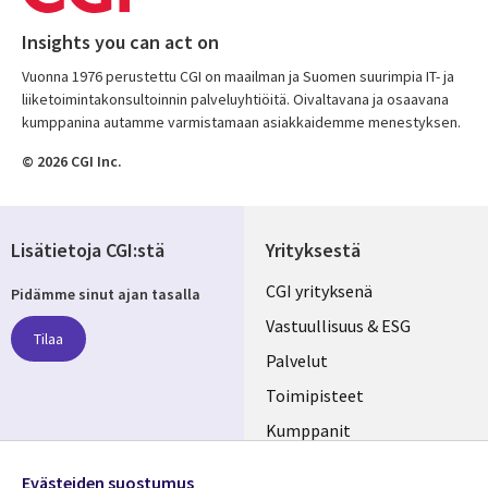
Insights you can act on
Vuonna 1976 perustettu CGI on maailman ja Suomen suurimpia IT- ja
liiketoimintakonsultoinnin palveluyhtiöitä. Oivaltavana ja osaavana
kumppanina autamme varmistamaan asiakkaidemme menestyksen.
© 2026 CGI Inc.
Lisätietoja CGI:stä
Yrityksestä
Useful
CGI yrityksenä
Pidämme sinut ajan tasalla
links
Vastuullisuus & ESG
Tilaa
FINLAND
Palvelut
Toimipisteet
Kumppanit
Seuraa meitä
Uutishuone
Evästeiden suostumus