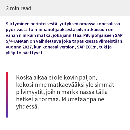
3 min read
Siirtyminen perinteisestä, yrityksen omassa konesalissa
pyörivästä toiminnanohjauksesta pilviratkaisuun on
vähän niin kuin matka, joka jännittää. Pilvipohjaiseen SAP
S/4HANAan on vaihdettava joka tapauksessa viimeistään
vuonna 2027, kun konesaliversion, SAP ECC:n, tuki ja
ylläpito päättyvät.
Koska aikaa ei ole kovin paljon,
kokosimme matkaevääksi yleisimmät
pilvimyytit, joihin markkinassa tällä
hetkellä törmää. Murretaanpa ne
yhdessä.