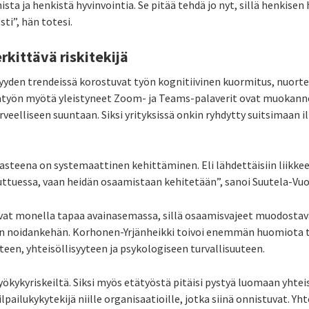
sta ja henkistä hyvinvointia. Se pitää tehdä jo nyt, sillä henkise
ti”, hän totesi.
kittävä riskitekijä
den trendeissä korostuvat työn kognitiivinen kuormitus, nuorten
ätyön myötä yleistyneet Zoom- ja Teams-palaverit ovat muokann
veelliseen suuntaan. Siksi yrityksissä onkin ryhdytty suitsimaan i
eena on systemaattinen kehittäminen. Eli lähdettäisiin liikkeelle
uttuessa, vaan heidän osaamistaan kehitetään”, sanoi Suutela-Vuo
at monella tapaa avainasemassa, sillä osaamisvajeet muodostava
kin noidankehän. Korhonen-Yrjänheikki toivoi enemmän huomiota t
en, yhteisöllisyyteen ja psykologiseen turvallisuuteen.
yökykyriskeiltä. Siksi myös etätyöstä pitäisi pystyä luomaan yhteis
ilpailukykytekijä niille organisaatioille, jotka siinä onnistuvat. Y