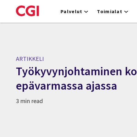
Skip
to
Palvelut
Toimialat
main
content
ARTIKKELI
Työkyvynjohtaminen ko
epävarmassa ajassa
3 min read