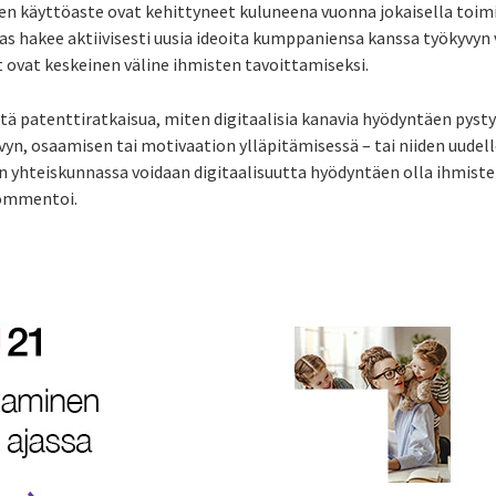
iden käyttöaste ovat kehittyneet kuluneena vuonna jokaisella toimi
tas hakee aktiivisesti uusia ideoita kumppaniensa kanssa työkyvyn
t ovat keskeinen väline ihmisten tavoittamiseksi.
htä patenttiratkaisua, miten digitaalisia kanavia hyödyntäen py
vyn, osaamisen tai motivaation ylläpitämisessä – tai niiden uudel
ään yhteiskunnassa voidaan digitaalisuutta hyödyntäen olla ihmist
kommentoi.