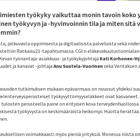
esimiesten työkyky vaikuttaa monin tavoin kok
en työkyvyn ja -hyvinvoinnin tila ja miten sitä 
remmin?
, jatkuvasta oppimisesta ja digitaalisista palveluista sekä niide
steltiin Ratkaisu21-tapahtumassa. CGI:n eläkevakuutustoimialan
 Kevan työnantaja-asiakkuus- ja työkykyjohtaja
Kati Korhonen-Yrj
udet ja kanavat -johtaja
Anu Suutela-Vuorinen
sekä Veritaksen 
navuoden tutkimuksen mukaan epävarmuus on noussut yhdeksi s
ielenterveysperusteiset työkyvyttömyyseläkkeet ovat kasvaneet. 
tulosten perusteella paine on erityisen kova terveydenhuollossa 
sestä työkyvystä on keskimääräistä heikompi. Huolta herättää er
nen.
euksellisen voimakkaasti myös pieniä yrityksiä. Monessa niistä on