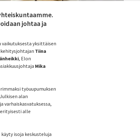
o yhteiskuntaamme.
voidaan johtaa ja
n vaikutuksesta yksittäisen
 kehitysjohtajan
Tiina
änheikki
, Elon
asiakkuusjohtaja
Mika
uurimmaksi työuupumuksen
Julkisen alan
ja varhaiskasvatuksessa,
ityisesti alle
 käyty isoja keskusteluja