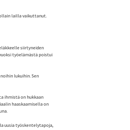
llain lailla vaikuttanut.
läkkeelle siirtyneiden
vuoksi työelämästä poistui
noihin lukuihin. Sen
ta ihmistä on hukkaan
tiaalin haaskaamisella on
una.
a uusia työskentelytapoja,