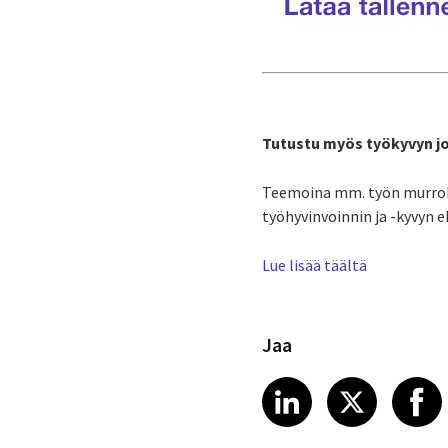
Tutustu myös työkyvyn j
Teemoina mm. työn murrokse
työhyvinvoinnin ja -kyvyn 
Lue lisää täältä
Jaa
Share article
Share art
Shar
LinkedIn
X