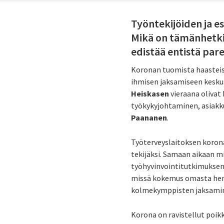
Työntekijöiden ja 
Mikä on tämänhetkin
edistää entistä pa
Koronan tuomista haasteista
ihmisen jaksamiseen kesku
Heiskasen
vieraana olivat
työkykyjohtaminen, asiakku
Paananen
.
Työterveyslaitoksen koro
tekijäksi. Samaan aikaan m
työhyvinvointitutkimuksen 
missä kokemus omasta henki
kolmekymppisten jaksami
Korona on ravistellut poikk