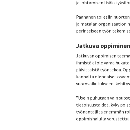
ja johtamisen lisäksi yksil
Paananen toi esiin nuorten
ja matalan organisaation 
perinteiseen työn tekemis
Jatkuva oppiminen 
Jatkuvan oppimisen teemast
ihmistä ei ole varaa hukat
päivittäistä työntekoa. Opp
kannalta olennaiset osaami
vuorovaikutukseen, kehitys
”Usein puhutaan vain subst
tietoisuustaidot, kyky poi
työnantajilta enemmän rohke
oppimishalulla varustettuj