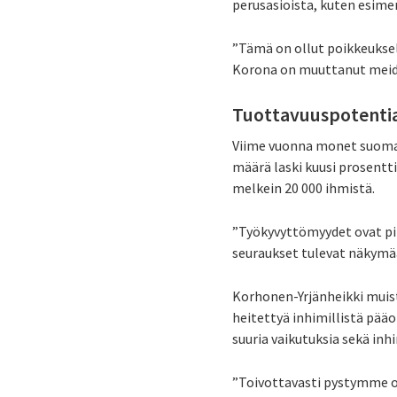
perusasioista, kuten esime
”Tämä on ollut poikkeukselli
Korona on muuttanut meidä
Tuottavuuspotentia
Viime vuonna monet suomala
määrä laski kuusi prosentt
melkein 20 000 ihmistä.
”Työkyvyttömyydet ovat pitk
seuraukset tulevat näkymää
Korhonen-Yrjänheikki muis
heitettyä inhimillistä pää
suuria vaikutuksia sekä in
”Toivottavasti pystymme ot