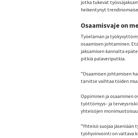
jotka tukevat työssäjaksami
heikentynyt trendinomaises
Osaamisvaje on mer
Työelämän ja työkyvyttömyy
osaamisen johtaminen. Et
jaksamisen kannalta epäter
pitkiä palaveriputkia.
”Osaamisen johtamisen haast
tarvitse vaihtaa töiden mu
Oppiminen ja osaaminen ov
työttömyys- ja terveysris
yhteisöjen monimuotoisuute
”Yhteisö suojaa jäseniään t
työhyvinvointi on valtava k