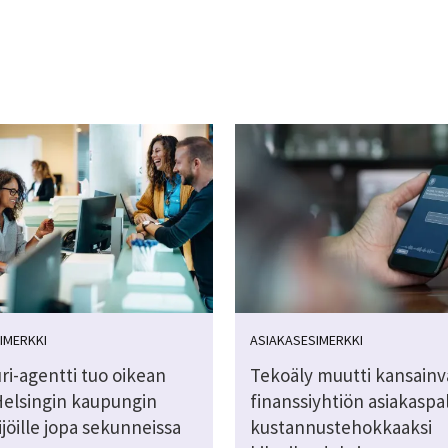
IMERKKI
ASIAKASESIMERKKI
ri-agentti tuo oikean
Tekoäly muutti kansainv
Helsingin kaupungin
finanssiyhtiön asiakaspa
jöille jopa sekunneissa
kustannustehokkaaksi