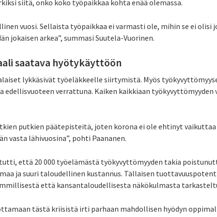
rkiksi siitä, onko koko työpaikkaa kohta enää olemassa.
nen vuosi. Sellaista työpaikkaa ei varmasti ole, mihin se ei olisi jo
n jokaisen arkea”, summasi Suutela-Vuorinen.
ali saatava hyötykäyttöön
iset lykkäsivät työeläkkeelle siirtymistä. Myös työkyvyttömyyse
ia edellisvuoteen verrattuna. Kaiken kaikkiaan työkyvyttömyyden 
ien putkien päätepisteitä, joten korona ei ole ehtinyt vaikuttaa 
n vasta lähivuosina”, pohti Paananen.
tutti, että 20 000 työelämästä työkyvyttömyyden takia poistunut
omaa ja suuri taloudellinen kustannus. Tällaisen tuottavuuspoten
himmillisestä että kansantaloudellisesta näkökulmasta tarkastelt
tamaan tästä kriisistä irti parhaan mahdollisen hyödyn oppimall