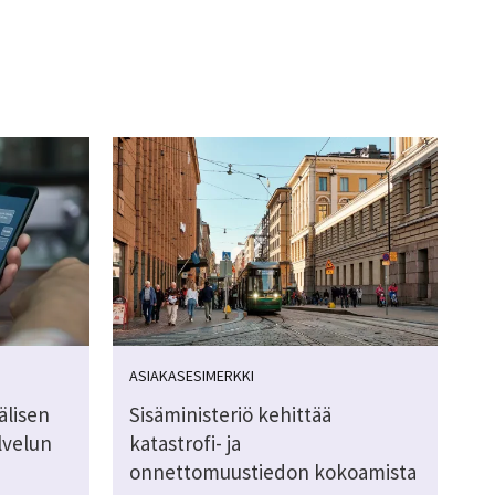
ASIAKASESIMERKKI
älisen
Sisäministeriö kehittää
lvelun
katastrofi- ja
onnettomuustiedon kokoamista