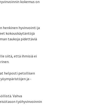
n hyvinvoinnin kokemus on
 henkinen hyvinvointi ja
eet kokouskäytäntöjä
lman taukoja pidettäviä
 siitä, että ihmisiä ei
rinen.
t helposti petollisen
yöympäristöjen ja -
öllistä. Vahva
hteisötason työhyvinvoinnin