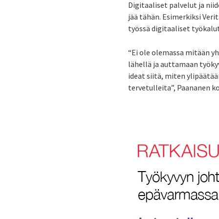
Digitaaliset palvelut ja ni
jää tähän. Esimerkiksi Veri
työssä digitaaliset työkalu
“Ei ole olemassa mitään y
lähellä ja auttamaan työky
ideat siitä, miten ylipäät
tervetulleita”, Paananen 