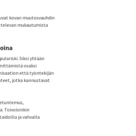
ikuvat kovan muutosvauhdin
ittelevan mukautumista
koina
lariski. Siksi yhtään
imittämistä osaksi
nisaation että työntekijän
nteet, jotka kannustavat
setuntemus,
a. Toivoisinkin
aidoilla ja vahvalla