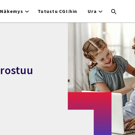
Näkemys
Tutustu CGI:hin
Ura
rostuu