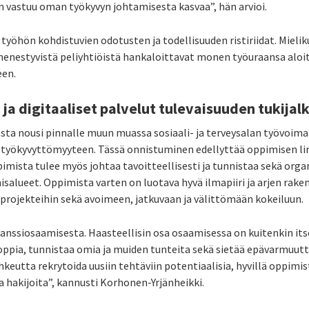
ön vastuu oman työkyvyn johtamisesta kasvaa”, hän arvioi.
 työhön kohdistuvien odotusten ja todellisuuden ristiriidat. Miel
menestyvistä peliyhtiöistä hankaloittavat monen työuraansa alo
een.
ja digitaaliset palvelut tulevaisuuden tukijal
a nousi pinnalle muun muassa sosiaali- ja terveysalan työvoimapu
a työkyvyttömyyteen. Tässä onnistuminen edellyttää oppimisen l
imista tulee myös johtaa tavoitteellisesti ja tunnistaa sekä orga
salueet. Oppimista varten on luotava hyvä ilmapiiri ja arjen rake
projekteihin sekä avoimeen, jatkuvaan ja välittömään kokeiluun.
anssiosaamisesta. Haasteellisin osa osaamisessa on kuitenkin it
soppia, tunnistaa omia ja muiden tunteita sekä sietää epävarmuutt
utta rekrytoida uusiin tehtäviin potentiaalisia, hyvillä oppimist
a hakijoita”, kannusti Korhonen-Yrjänheikki.