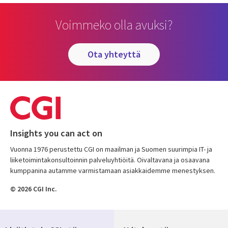
Voimmeko olla avuksi?
ota yhteyttä
Insights you can act on
Vuonna 1976 perustettu CGI on maailman ja Suomen suurimpia IT- ja
liiketoimintakonsultoinnin palveluyhtiöitä. Oivaltavana ja osaavana
kumppanina autamme varmistamaan asiakkaidemme menestyksen.
© 2026 CGI Inc.