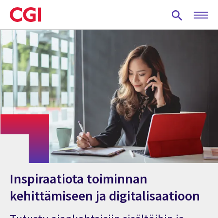
Skip
to
main
content
Inspiraatiota toiminnan
kehittämiseen ja digitalisaatioon