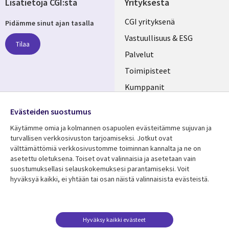
Lisätietoja CGI:stä
Yrityksestä
Useful
CGI yrityksenä
Pidämme sinut ajan tasalla
links
Vastuullisuus & ESG
Tilaa
FINLAND
Palvelut
Toimipisteet
Kumppanit
Seuraa meitä
Uutishuone
Evästeiden suostumus
Social
Ura CGI:llä
Käytämme omia ja kolmannen osapuolen evästeitämme sujuvan ja
Media
turvallisen verkkosivuston tarjoamiseksi. Jotkut ovat
FINLAND
välttämättömiä verkkosivustomme toiminnan kannalta ja ne on
asetettu oletuksena. Toiset ovat valinnaisia ​​ja asetetaan vain
Resurssikeskus
Lisätietoa
suostumuksellasi selauskokemuksesi parantamiseksi. Voit
hyväksyä kaikki, ei yhtään tai osan näistä valinnaisista evästeistä.
Library
Legal
Asiakastarinat
Tietosuoja
Links
FINLAND
Artikkelit
Tietosuojaseloste
FINLAND
Blogit
Käyttöehdot
Hyväksy kaikki evästeet