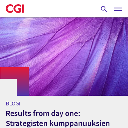
Skip
to
main
content
BLOGI
Results from day one:
Strategisten kumppanuuksien