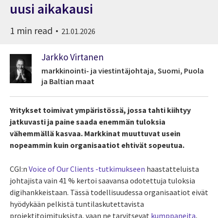
uusi aikakausi
1 min read
21.01.2026
Jarkko Virtanen
markkinointi- ja viestintäjohtaja, Suomi, Puola
ja Baltian maat
Yritykset toimivat ympäristössä, jossa tahti kiihtyy
jatkuvasti ja paine saada enemmän tuloksia
vähemmällä kasvaa. Markkinat muuttuvat usein
nopeammin kuin organisaatiot ehtivät sopeutua.
CGI:n
Voice of Our Clients -tutkimukseen
haastatteluista
johtajista vain 41 % kertoi saavansa odotettuja tuloksia
digihankkeistaan. Tässä todellisuudessa organisaatiot eivät
hyödykään pelkistä tuntilaskutettavista
projektitoimituksista, vaan ne tarvitsevat
kumppaneita
,