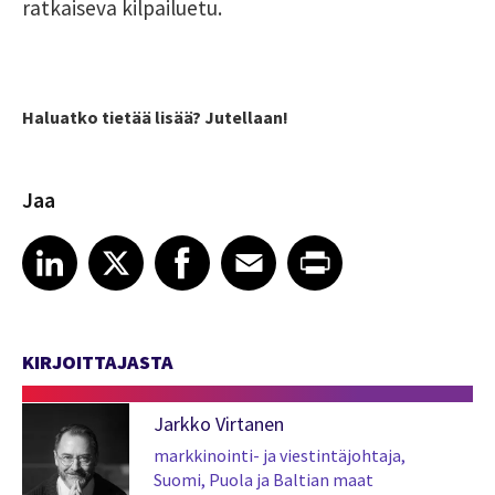
ratkaiseva kilpailuetu.
Haluatko tietää lisää? Jutellaan!
Jaa
Share article on LinkedIn
Share article on X
Share article on Facebook
Share article on Email
Share article on Print
LinkedIn
X
Facebook
Email
Print
KIRJOITTAJASTA
Jarkko Virtanen
markkinointi- ja viestintäjohtaja,
Suomi, Puola ja Baltian maat