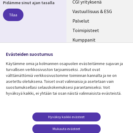
Useful
CGI yrityksenä
Pidämme sinut ajan tasalla
links
Vastuullisuus & ESG
Tilaa
FINLAND
Palvelut
Toimipisteet
Kumppanit
Seuraa meitä
Uutishuone
Evästeiden suostumus
Social
Ura CGI:llä
Käytämme omia ja kolmannen osapuolen evästeitämme sujuvan ja
Media
turvallisen verkkosivuston tarjoamiseksi. Jotkut ovat
FINLAND
välttämättömiä verkkosivustomme toiminnan kannalta ja ne on
asetettu oletuksena. Toiset ovat valinnaisia ​​ja asetetaan vain
Resurssikeskus
Lisätietoa
suostumuksellasi selauskokemuksesi parantamiseksi. Voit
hyväksyä kaikki, ei yhtään tai osan näistä valinnaisista evästeistä.
Library
Legal
Asiakastarinat
Tietosuoja
Links
FINLAND
Artikkelit
Tietosuojaseloste
FINLAND
Blogit
Käyttöehdot
Hyväksy kaikki evästeet
Tapahtumat
Yhteystiedot
Mukauta evästeet