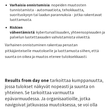
Varhaisia onnistumisia
: nopeiden muutosten
tunnistamista - automaatiota, tehokkuutta,
suorituskyvyn tai laadun parannuksia - jotka rakentavat
luottamusta.
Riskien
vähentämistä
: kyberturvallisuuden, yhteensopivuuden ja
palvelun luotettavuuden vahvistamista viiveittä.
Varhainen onnistuminen rakentaa perustan
pitkäjänteiselle muutokselle ja luottamusta siihen, että
suunta on oikea ja muutos etenee tuloksekkaasti.
Results from day one
tarkoittaa kumppanuutta,
jossa tulokset näkyvät nopeasti ja suunta on
yhteinen. Se tarkoittaa varmuutta
epävarmuudessa. Ja organisaatioille, jotka
navigoivat jatkuvassa muutoksessa, se voi olla