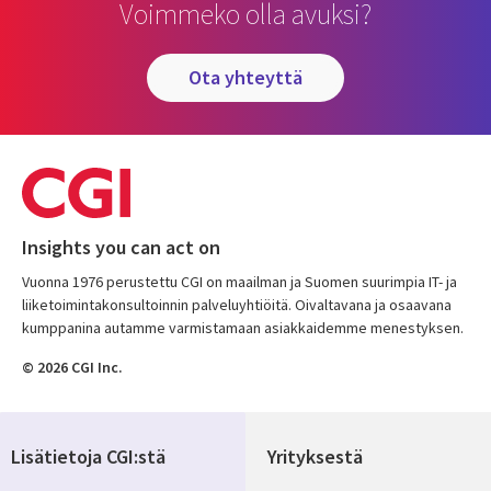
Voimmeko olla avuksi?
ota yhteyttä
Insights you can act on
Vuonna 1976 perustettu CGI on maailman ja Suomen suurimpia IT- ja
liiketoimintakonsultoinnin palveluyhtiöitä. Oivaltavana ja osaavana
kumppanina autamme varmistamaan asiakkaidemme menestyksen.
© 2026 CGI Inc.
Lisätietoja CGI:stä
Yrityksestä