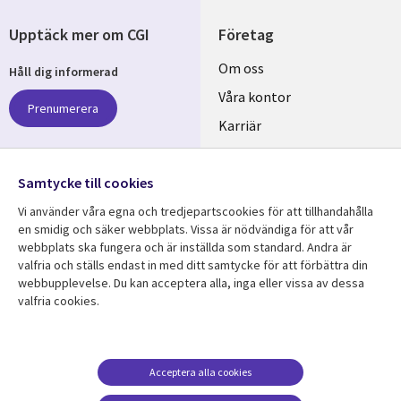
Upptäck mer om CGI
Företag
Useful
Om oss
Håll dig informerad
links
Våra kontor
Prenumerera
SWEDEN
Karriär
Hållbarhet
Samtycke till cookies
Följ oss
Vi använder våra egna och tredjepartscookies för att tillhandahålla
Social
en smidig och säker webbplats. Vissa är nödvändiga för att vår
Media
webbplats ska fungera och är inställda som standard. Andra är
SWEDEN
valfria och ställs endast in med ditt samtycke för att förbättra din
webbupplevelse. Du kan acceptera alla, inga eller vissa av dessa
valfria cookies.
Resurscenter
Support
Library
Legal
Kundcase
Integritet och
dataskydd
Links
SWEDEN
Nyheter
Acceptera alla cookies
Accessibility
SWEDEN
Artiklar