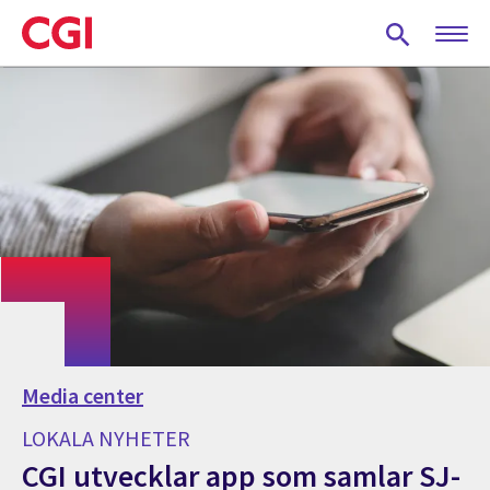
Skip
to
main
content
Media center
LOKALA NYHETER
CGI utvecklar app som samlar SJ-