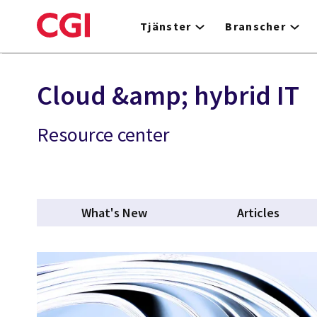
Skip
to
Tjänster
Branscher
main
content
Cloud &amp; hybrid IT
Resource center
What's New
Articles