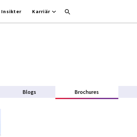
Insikter
Karriär
Blogs
Brochures
(active tab)