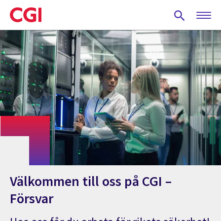
Skip
to
main
content
Välkommen till oss på CGI –
Försvar