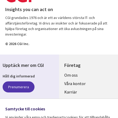
Insights you can act on
CGI grundades 1976 och är ett av världens största IT- och
affärstjänsteföretag. Vi drivs av insikter och är fokuserade på att
hjälpa företag och organisationer att öka avkastningen på sina
investeringar.
© 2026 CGI Inc.
Upptäck mer om CGI
Företag
Useful
Om oss
Håll dig informerad
links
Våra kontor
Prenumerera
SWEDEN
Karriär
Hållbarhet
Samtycke till cookies
Följ oss
Vi använder våra egna och tredjepartscookies för att tillhandahålla