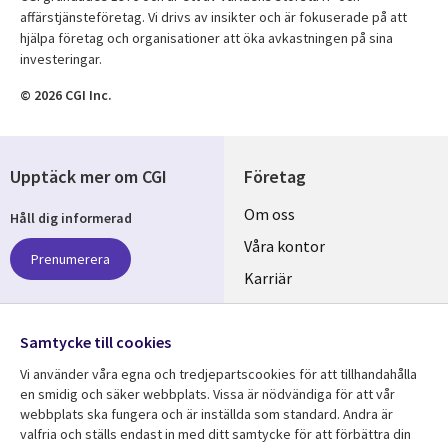
affärstjänsteföretag. Vi drivs av insikter och är fokuserade på att
hjälpa företag och organisationer att öka avkastningen på sina
investeringar.
© 2026 CGI Inc.
Upptäck mer om CGI
Företag
Useful
Om oss
Håll dig informerad
links
Våra kontor
Prenumerera
SWEDEN
Karriär
Hållbarhet
Samtycke till cookies
Följ oss
Vi använder våra egna och tredjepartscookies för att tillhandahålla
Social
en smidig och säker webbplats. Vissa är nödvändiga för att vår
Media
webbplats ska fungera och är inställda som standard. Andra är
SWEDEN
valfria och ställs endast in med ditt samtycke för att förbättra din