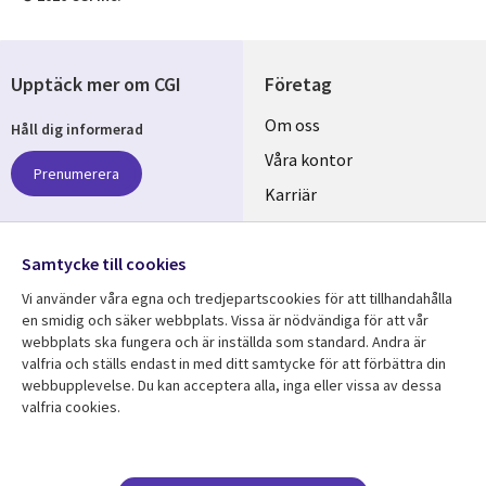
Upptäck mer om CGI
Företag
Useful
Om oss
Håll dig informerad
links
Våra kontor
Prenumerera
SWEDEN
Karriär
Hållbarhet
Samtycke till cookies
Följ oss
Vi använder våra egna och tredjepartscookies för att tillhandahålla
Social
en smidig och säker webbplats. Vissa är nödvändiga för att vår
Media
webbplats ska fungera och är inställda som standard. Andra är
SWEDEN
valfria och ställs endast in med ditt samtycke för att förbättra din
webbupplevelse. Du kan acceptera alla, inga eller vissa av dessa
valfria cookies.
Resurscenter
Support
Library
Legal
Kundcase
Integritet och
dataskydd
Nyheter