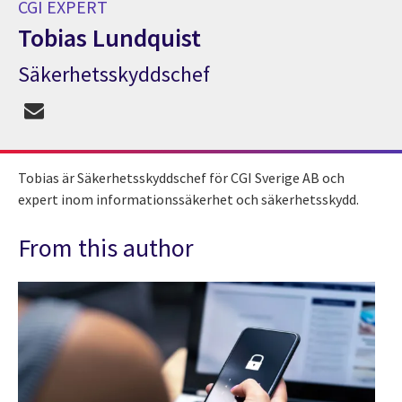
CGI EXPERT
Tobias Lundquist
Säkerhetsskyddschef
CGI Expert Tobias Lundquist
Tobias är Säkerhetsskyddschef för CGI Sverige AB och
expert inom informationssäkerhet och säkerhetsskydd.
From this author