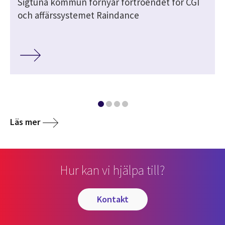
m
Sigtuna kommun förnyar förtroendet för CGI
och affärssystemet Raindance
Läs mer
Hur kan vi hjälpa till?
kontakt