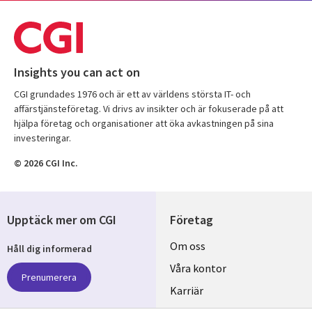
Insights you can act on
CGI grundades 1976 och är ett av världens största IT- och
affärstjänsteföretag. Vi drivs av insikter och är fokuserade på att
hjälpa företag och organisationer att öka avkastningen på sina
investeringar.
© 2026 CGI Inc.
Upptäck mer om CGI
Företag
Useful
Om oss
Håll dig informerad
links
Våra kontor
Prenumerera
SWEDEN
Karriär