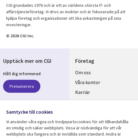
CGI grundades 1976 och är ett av världens största IT- och
affärstjänsteföretag. Vi drivs av insikter och är fokuserade på att
hjälpa företag och organisationer att öka avkastningen på sina
investeringar.
© 2026 CGI Inc.
Upptäck mer om CGI
Företag
Useful
Om oss
Håll dig informerad
links
Våra kontor
Prenumerera
SWEDEN
Karriär
Hållbarhet
Samtycke till cookies
Följ oss
Vi använder våra egna och tredjepartscookies för att tillhandahålla
Social
en smidig och säker webbplats. Vissa är nödvändiga för att vår
Media
webbplats ska fungera och är inställda som standard. Andra är