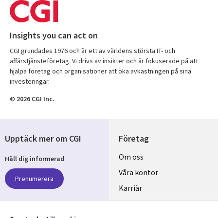
Insights you can act on
CGI grundades 1976 och är ett av världens största IT- och
affärstjänsteföretag. Vi drivs av insikter och är fokuserade på att
hjälpa företag och organisationer att öka avkastningen på sina
investeringar.
© 2026 CGI Inc.
Upptäck mer om CGI
Företag
Useful
Om oss
Håll dig informerad
links
Våra kontor
Prenumerera
SWEDEN
Karriär
Hållbarhet