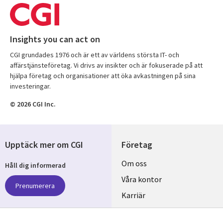
Insights you can act on
CGI grundades 1976 och är ett av världens största IT- och
affärstjänsteföretag. Vi drivs av insikter och är fokuserade på att
hjälpa företag och organisationer att öka avkastningen på sina
investeringar.
© 2026 CGI Inc.
Upptäck mer om CGI
Företag
Useful
Om oss
Håll dig informerad
links
Våra kontor
Prenumerera
SWEDEN
Karriär
Hållbarhet