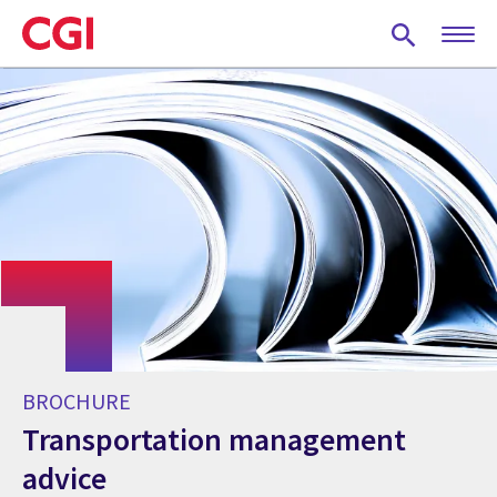
Skip
to
main
content
BROCHURE
Transportation management
advice