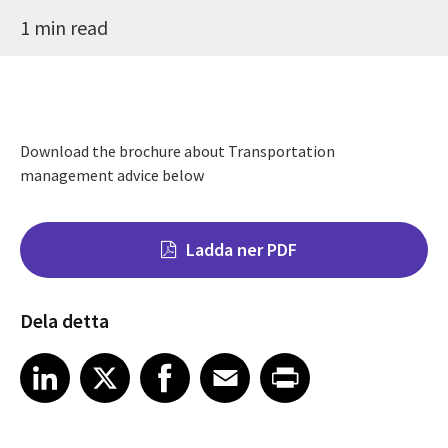
1 min read
Download the brochure about Transportation
management advice below
Ladda ner PDF
Dela detta
Share on LinkedIn
Share on X
Share on Facebook
Share on Email
Share on Print
LinkedIn
X
Facebook
Email
Print